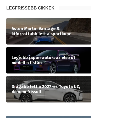
LEGFRISSEBB CIKKEK
Aston Martin Vantage S:
kiforrottabb lett a sportkupé
Legjobb japán autók: az első öt
modell a listán
Drágább lett a 2027-es Toyota bZ,
de nem frissült