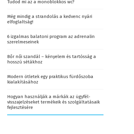
Tudod mi az a monoblokkos wc?
Még mindig a strandolás a kedvenc nyári
elfoglaltság!
6 izgalmas balatoni program az adrenalin
szerelmeseinek
Bőr női szandál – kényelem és tartósság a
hosszú sétákhoz
Modern ötletek egy praktikus fürdőszoba
kialakításához
Hogyan használják a márkák az ügyfél-
visszajelzéseket termékeik és szolgáltatásaik
fejlesztésére