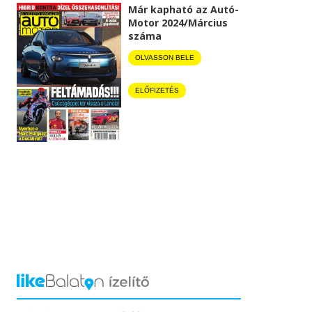
Már kapható az Autó-
Motor 2024/Március
száma
OLVASSON BELE
ELŐFIZETÉS