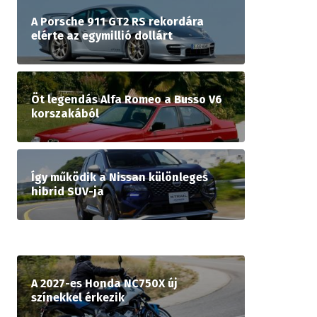
A Porsche 911 GT2 RS rekordára
elérte az egymillió dollárt
Öt legendás Alfa Romeo a Busso V6
korszakából
Így működik a Nissan különleges
hibrid SUV-ja
A 2027-es Honda NC750X új
színekkel érkezik