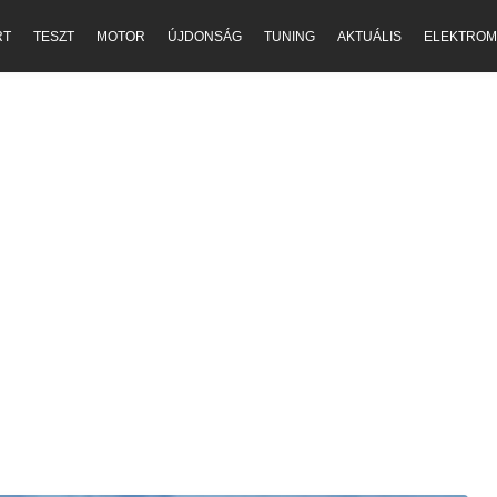
RT
TESZT
MOTOR
ÚJDONSÁG
TUNING
AKTUÁLIS
ELEKTROM