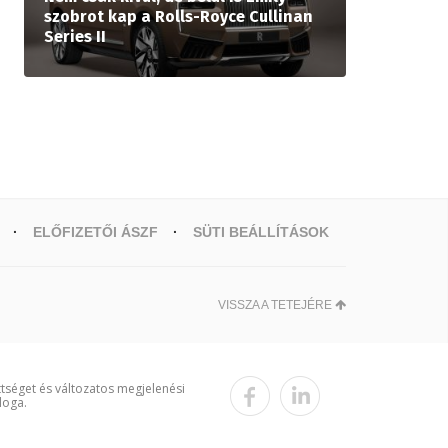
szobrot kap a Rolls-Royce Cullinan
Series II
ELŐFIZETŐI ÁSZF
SÜTI BEÁLLÍTÁSOK
VISSZA A TETEJÉRE
ttséget és változatos megjelenési
loga.