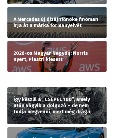
A Mercedes új dizájnfőnöke finoman
írja át a márka formanyelvét
2026-os Magyar Nagydíj: Norris
nyert, Piastri kiesett
Így készül a „CSEPEL 100”, amely
után vágyik a dolgozó – de nem
tudja megvenni, mert még drága