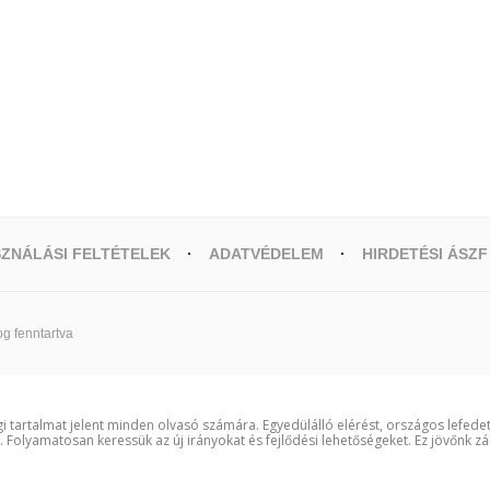
ZNÁLÁSI FELTÉTELEK
ADATVÉDELEM
HIRDETÉSI ÁSZF
g fenntartva
i tartalmat jelent minden olvasó számára. Egyedülálló elérést, országos lefede
t. Folyamatosan keressük az új irányokat és fejlődési lehetőségeket. Ez jövőnk zá