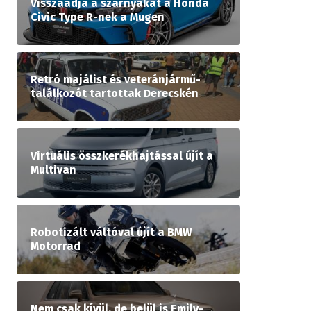
Visszaadja a szárnyakat a Honda
Civic Type R-nek a Mugen
Retró majálist és veteránjármű-
találkozót tartottak Derecskén
Virtuális összkerékhajtással újít a
Multivan
Robotizált váltóval újít a BMW
Motorrad
Nem csak kívül, de belül is Emily-