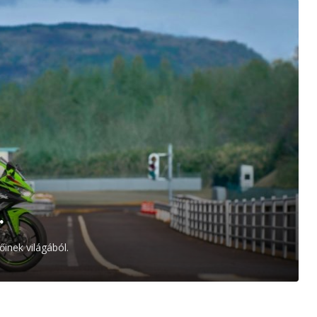
.
inek világából.