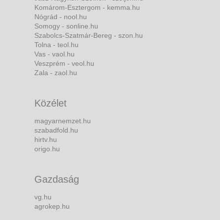
Komárom-Esztergom - kemma.hu
Nógrád - nool.hu
Somogy - sonline.hu
Szabolcs-Szatmár-Bereg - szon.hu
Tolna - teol.hu
Vas - vaol.hu
Veszprém - veol.hu
Zala - zaol.hu
Közélet
magyarnemzet.hu
szabadfold.hu
hirtv.hu
origo.hu
Gazdaság
vg.hu
agrokep.hu