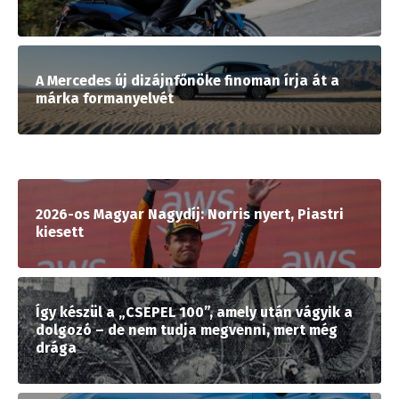
A Mercedes új dizájnfőnöke finoman írja át a
márka formanyelvét
2026-os Magyar Nagydíj: Norris nyert, Piastri
kiesett
Így készül a „CSEPEL 100”, amely után vágyik a
dolgozó – de nem tudja megvenni, mert még
drága