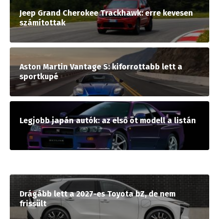
Jeep Grand Cherokee Trackhawk: erre kevesen
számítottak
Aston Martin Vantage S: kiforrottabb lett a
sportkupé
Legjobb japán autók: az első öt modell a listán
Drágább lett a 2027-es Toyota bZ, de nem
frissült