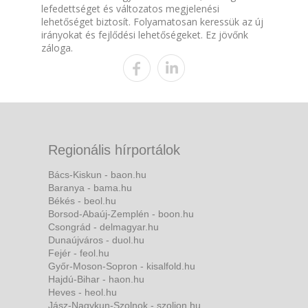
lefedettséget és változatos megjelenési
lehetőséget biztosít. Folyamatosan keressük az új
irányokat és fejlődési lehetőségeket. Ez jövőnk
záloga.
Regionális hírportálok
Bács-Kiskun - baon.hu
Baranya - bama.hu
Békés - beol.hu
Borsod-Abaúj-Zemplén - boon.hu
Csongrád - delmagyar.hu
Dunaújváros - duol.hu
Fejér - feol.hu
Győr-Moson-Sopron - kisalfold.hu
Hajdú-Bihar - haon.hu
Heves - heol.hu
Jász-Nagykun-Szolnok - szoljon.hu