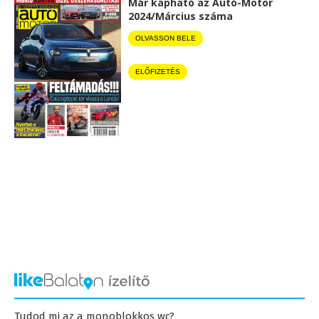
Már kapható az Autó-Motor
2024/Március száma
OLVASSON BELE
ELŐFIZETÉS
Tudod mi az a monoblokkos wc?