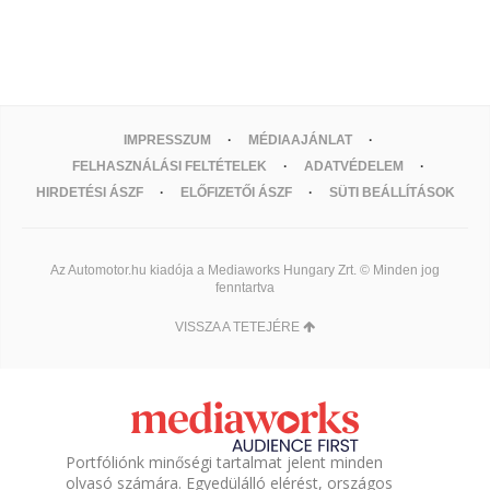
IMPRESSZUM
MÉDIAAJÁNLAT
FELHASZNÁLÁSI FELTÉTELEK
ADATVÉDELEM
HIRDETÉSI ÁSZF
ELŐFIZETŐI ÁSZF
SÜTI BEÁLLÍTÁSOK
Az Automotor.hu kiadója a Mediaworks Hungary Zrt. © Minden jog
fenntartva
VISSZA A TETEJÉRE
Portfóliónk minőségi tartalmat jelent minden
olvasó számára. Egyedülálló elérést, országos