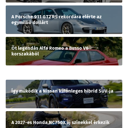
A Porsche 911 GT2 RS rekordára elérte az
egymillió dollárt
Öt legendás Alfa Romeo a Busso V6
korszakából
Így működik a Nissan különleges hibrid SUV-ja
A 2027-es Honda NC750X új színekkel érkezik