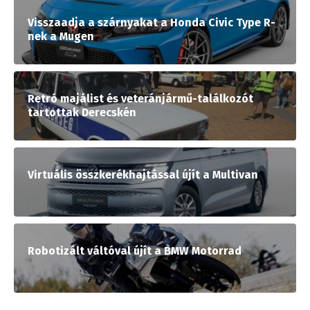
Visszaadja a szárnyakat a Honda Civic Type R-
nek a Mugen
Retró majálist és veteránjármű-találkozót
tartottak Derecskén
Virtuális összkerékhajtással újít a Multivan
Robotizált váltóval újít a BMW Motorrad