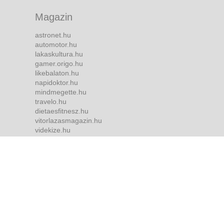
Magazin
astronet.hu
automotor.hu
lakaskultura.hu
gamer.origo.hu
likebalaton.hu
napidoktor.hu
mindmegette.hu
travelo.hu
dietaesfitnesz.hu
vitorlazasmagazin.hu
videkize.hu
tvmusor.hu
Bulvár
borsonline.hu
ripost.hu
metropol.hu
life.hu