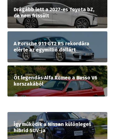
Drágább lett a 2027-es Toyota bZ,
de nem frissült
A Porsche 911 GT2 RS rekordára
elérte az egymillió dollárt
Öt legendás Alfa Romeo a Busso V6
korszakából
Így működik a Nissan különleges
hibrid SUV-ja