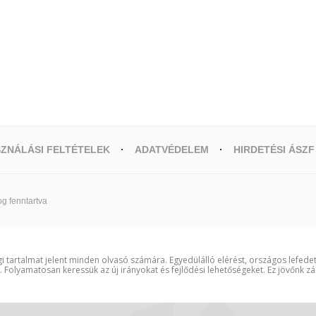
ZNÁLÁSI FELTÉTELEK
ADATVÉDELEM
HIRDETÉSI ÁSZF
g fenntartva
i tartalmat jelent minden olvasó számára. Egyedülálló elérést, országos lefede
t. Folyamatosan keressük az új irányokat és fejlődési lehetőségeket. Ez jövőnk zá