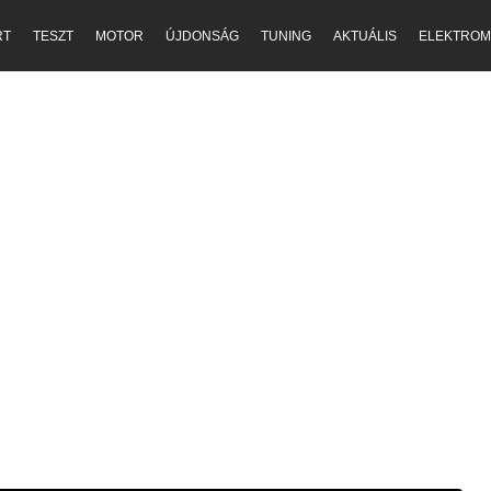
RT
TESZT
MOTOR
ÚJDONSÁG
TUNING
AKTUÁLIS
ELEKTROM