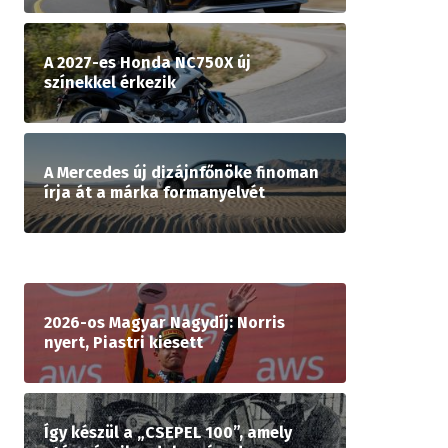
A 2027-es Honda NC750X új
színekkel érkezik
A Mercedes új dizájnfőnöke finoman
írja át a márka formanyelvét
2026-os Magyar Nagydíj: Norris
nyert, Piastri kiesett
Így készül a „CSEPEL 100”, amely