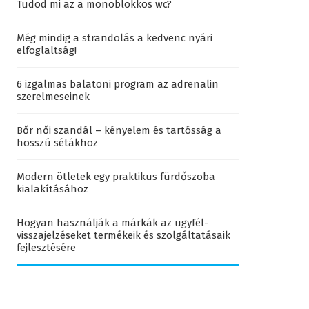
Tudod mi az a monoblokkos wc?
Még mindig a strandolás a kedvenc nyári
elfoglaltság!
6 izgalmas balatoni program az adrenalin
szerelmeseinek
Bőr női szandál – kényelem és tartósság a
hosszú sétákhoz
Modern ötletek egy praktikus fürdőszoba
kialakításához
Hogyan használják a márkák az ügyfél-
visszajelzéseket termékeik és szolgáltatásaik
fejlesztésére