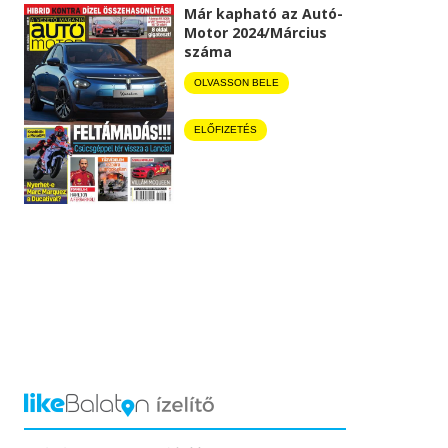
Már kapható az Autó-
Motor 2024/Március
száma
OLVASSON BELE
ELŐFIZETÉS