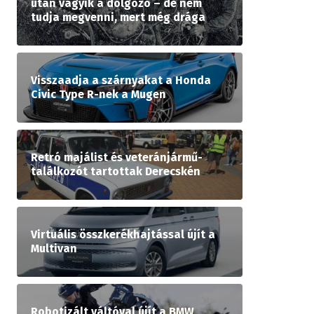
után vágyik a dolgozó – de nem
tudja megvenni, mert még drága
Visszaadja a szárnyakat a Honda
Civic Type R-nek a Mugen
Retró majálist és veteránjármű-
találkozót tartottak Derecskén
Virtuális összkerékhajtással újít a
Multivan
Robotizált váltóval újít a BMW