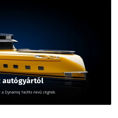
z autógyártól
tt a Dynamiq Yachts nevű cégnek.