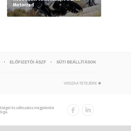
Motorrad
ELŐFIZETŐI ÁSZF
SÜTI BEÁLLÍTÁSOK
VISSZA A TETEJÉRE
ttséget és változatos megjelenési
loga.