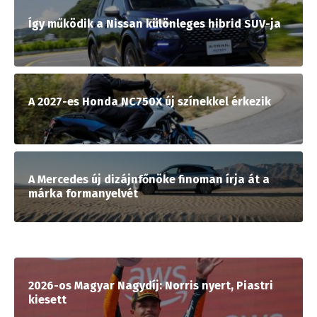
Így működik a Nissan különleges hibrid SUV-ja
A 2027-es Honda NC750X új színekkel érkezik
A Mercedes új dizájnfőnöke finoman írja át a
márka formanyelvét
2026-os Magyar Nagydíj: Norris nyert, Piastri
kiesett