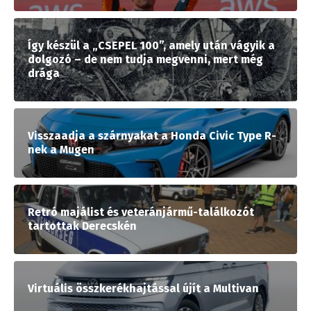
Így készül a „CSEPEL 100”, amely után vágyik a
dolgozó – de nem tudja megvenni, mert még
drága
Visszaadja a szárnyakat a Honda Civic Type R-
nek a Mugen
Retró majálist és veteránjármű-találkozót
tartottak Derecskén
Virtuális összkerékhajtással újít a Multivan