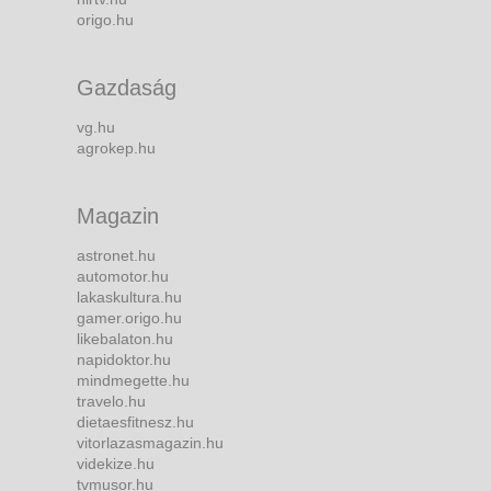
origo.hu
Gazdaság
vg.hu
agrokep.hu
Magazin
astronet.hu
automotor.hu
lakaskultura.hu
gamer.origo.hu
likebalaton.hu
napidoktor.hu
mindmegette.hu
travelo.hu
dietaesfitnesz.hu
vitorlazasmagazin.hu
videkize.hu
tvmusor.hu