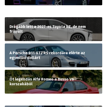
Drágább lett a 2027-es Toyota bZ, de nem
frissült
A Porsche 911 GT2 RS rekordára elérte az
egymillió dollárt
Öt legendás Alfa Romeo a Busso V6
korszakából