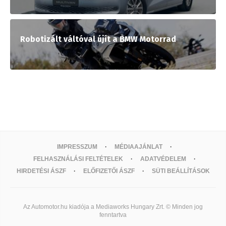
Robotizált váltóval újít a BMW Motorrad
IMPRESSZUM
MÉDIAAJÁNLAT
FELHASZNÁLÁSI FELTÉTELEK
ADATVÉDELEM
HIRDETÉSI ÁSZF
ELŐFIZETŐI ÁSZF
SÜTI BEÁLLÍTÁSOK
Az Automotor.hu kiadója a Mediaworks Hungary Zrt. © Minden jog
fenntartva