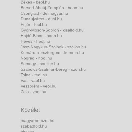
Békés - beol.hu
Borsod-Abaúj-Zemplén - boon.hu
Csongrád - delmagyar.hu
Dunaújváros - duol.hu
Fejér - feol.hu
Győr-Moson-Sopron - kisalfold.hu
Hajdú-Bihar - haon.hu
Heves - heol.hu
Jász-Nagykun-Szolnok - szoljon.hu
Komárom-Esztergom - kemma.hu
Nógrád - nool.hu
Somogy - sonline.hu
Szabolcs-Szatmár-Bereg - szon.hu
Tolna - teol.hu
Vas - vaol.hu
Veszprém - veol.hu
Zala - zaol.hu
Közélet
magyarnemzet.hu
szabadfold.hu
hirtv.hu