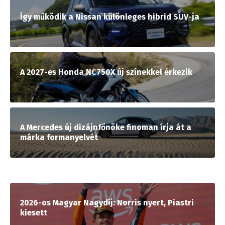
Így működik a Nissan különleges hibrid SUV-ja
A 2027-es Honda NC750X új színekkel érkezik
A Mercedes új dizájnfőnöke finoman írja át a
márka formanyelvét
2026-os Magyar Nagydíj: Norris nyert, Piastri
kiesett