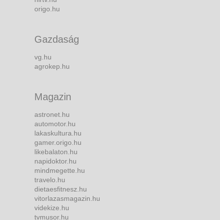
origo.hu
Gazdaság
vg.hu
agrokep.hu
Magazin
astronet.hu
automotor.hu
lakaskultura.hu
gamer.origo.hu
likebalaton.hu
napidoktor.hu
mindmegette.hu
travelo.hu
dietaesfitnesz.hu
vitorlazasmagazin.hu
videkize.hu
tvmusor.hu