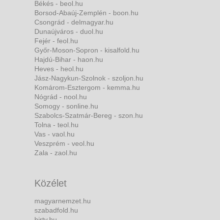
Békés - beol.hu
Borsod-Abaúj-Zemplén - boon.hu
Csongrád - delmagyar.hu
Dunaújváros - duol.hu
Fejér - feol.hu
Győr-Moson-Sopron - kisalfold.hu
Hajdú-Bihar - haon.hu
Heves - heol.hu
Jász-Nagykun-Szolnok - szoljon.hu
Komárom-Esztergom - kemma.hu
Nógrád - nool.hu
Somogy - sonline.hu
Szabolcs-Szatmár-Bereg - szon.hu
Tolna - teol.hu
Vas - vaol.hu
Veszprém - veol.hu
Zala - zaol.hu
Közélet
magyarnemzet.hu
szabadfold.hu
hirtv.hu