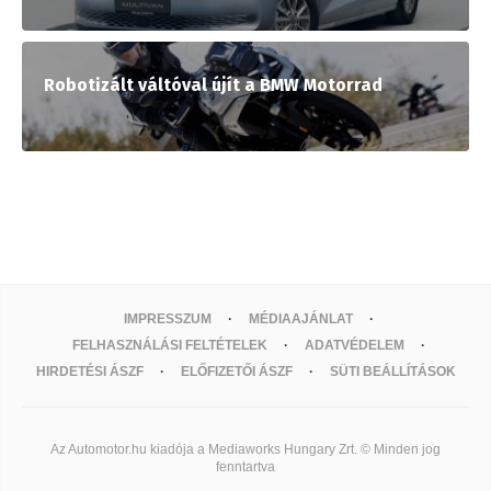
Robotizált váltóval újít a BMW Motorrad
IMPRESSZUM
MÉDIAAJÁNLAT
FELHASZNÁLÁSI FELTÉTELEK
ADATVÉDELEM
HIRDETÉSI ÁSZF
ELŐFIZETŐI ÁSZF
SÜTI BEÁLLÍTÁSOK
Az Automotor.hu kiadója a Mediaworks Hungary Zrt. © Minden jog
fenntartva