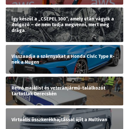
Így készül a „CSEPEL 100”, amely után vágyik a
dolgozó – de nem tudja megvenni, mert még
drága
Visszaadja a szárnyakat a Honda Civic Type R-
nek a Mugen
Retró majálist és veteránjármű-találkozót
tartottak Derecskén
Virtuális összkerékhajtással újít a Multivan