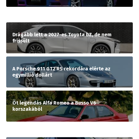
Drágább lett a 2027-es Toyota bZ, de nem
frissült
A Porsche 911 GT2 RS rekordára elérte az
egymillió dollárt
Öt legendás Alfa Romeo a Busso V6
korszakából