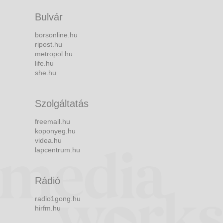
Bulvár
borsonline.hu
ripost.hu
metropol.hu
life.hu
she.hu
Szolgáltatás
freemail.hu
koponyeg.hu
videa.hu
lapcentrum.hu
Rádió
radio1gong.hu
hirfm.hu