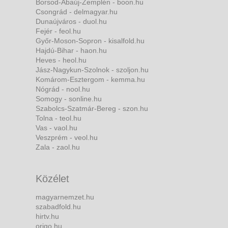
Borsod-Abaúj-Zemplén - boon.hu
Csongrád - delmagyar.hu
Dunaújváros - duol.hu
Fejér - feol.hu
Győr-Moson-Sopron - kisalfold.hu
Hajdú-Bihar - haon.hu
Heves - heol.hu
Jász-Nagykun-Szolnok - szoljon.hu
Komárom-Esztergom - kemma.hu
Nógrád - nool.hu
Somogy - sonline.hu
Szabolcs-Szatmár-Bereg - szon.hu
Tolna - teol.hu
Vas - vaol.hu
Veszprém - veol.hu
Zala - zaol.hu
Közélet
magyarnemzet.hu
szabadfold.hu
hirtv.hu
origo.hu