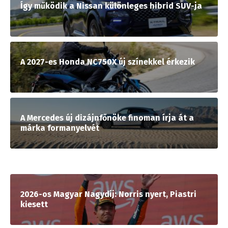
Így működik a Nissan különleges hibrid SUV-ja
A 2027-es Honda NC750X új színekkel érkezik
A Mercedes új dizájnfőnöke finoman írja át a
márka formanyelvét
2026-os Magyar Nagydíj: Norris nyert, Piastri
kiesett