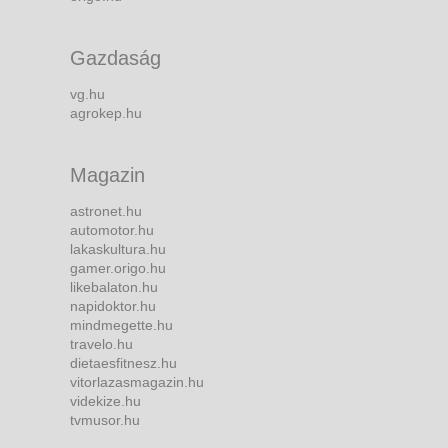
Gazdaság
vg.hu
agrokep.hu
Magazin
astronet.hu
automotor.hu
lakaskultura.hu
gamer.origo.hu
likebalaton.hu
napidoktor.hu
mindmegette.hu
travelo.hu
dietaesfitnesz.hu
vitorlazasmagazin.hu
videkize.hu
tvmusor.hu