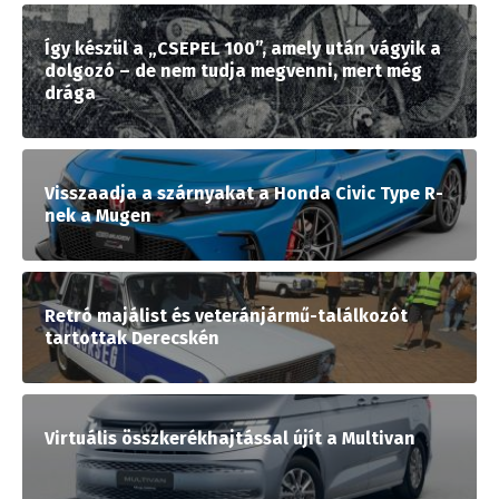
Így készül a „CSEPEL 100”, amely után vágyik a
dolgozó – de nem tudja megvenni, mert még
drága
Visszaadja a szárnyakat a Honda Civic Type R-
nek a Mugen
Retró majálist és veteránjármű-találkozót
tartottak Derecskén
Virtuális összkerékhajtással újít a Multivan