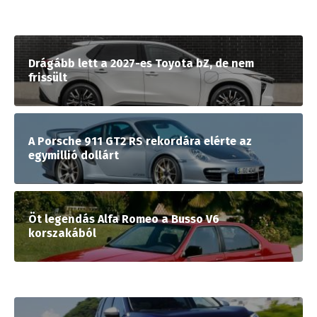
Drágább lett a 2027-es Toyota bZ, de nem
frissült
A Porsche 911 GT2 RS rekordára elérte az
egymillió dollárt
Öt legendás Alfa Romeo a Busso V6
korszakából