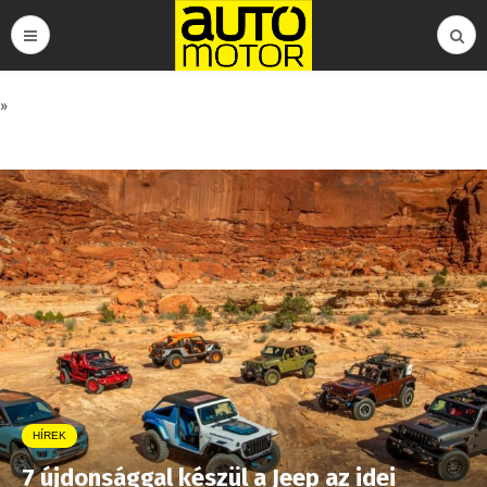
»
HÍREK
7 újdonsággal készül a Jeep az idei