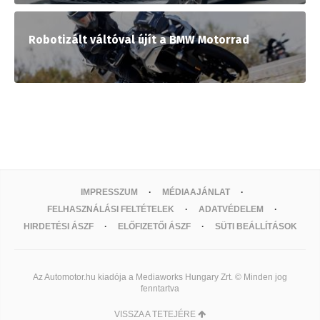
Robotizált váltóval újít a BMW Motorrad
IMPRESSZUM
MÉDIAAJÁNLAT
FELHASZNÁLÁSI FELTÉTELEK
ADATVÉDELEM
HIRDETÉSI ÁSZF
ELŐFIZETŐI ÁSZF
SÜTI BEÁLLÍTÁSOK
Az Automotor.hu kiadója a Mediaworks Hungary Zrt. © Minden jog
fenntartva
VISSZA A TETEJÉRE