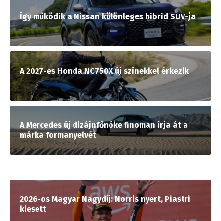
Így működik a Nissan különleges hibrid SUV-ja
A 2027-es Honda NC750X új színekkel érkezik
A Mercedes új dizájnfőnöke finoman írja át a
márka formanyelvét
2026-os Magyar Nagydíj: Norris nyert, Piastri
kiesett