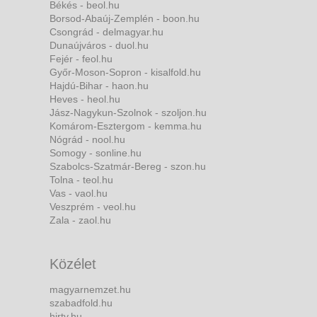
Békés - beol.hu
Borsod-Abaúj-Zemplén - boon.hu
Csongrád - delmagyar.hu
Dunaújváros - duol.hu
Fejér - feol.hu
Győr-Moson-Sopron - kisalfold.hu
Hajdú-Bihar - haon.hu
Heves - heol.hu
Jász-Nagykun-Szolnok - szoljon.hu
Komárom-Esztergom - kemma.hu
Nógrád - nool.hu
Somogy - sonline.hu
Szabolcs-Szatmár-Bereg - szon.hu
Tolna - teol.hu
Vas - vaol.hu
Veszprém - veol.hu
Zala - zaol.hu
Közélet
magyarnemzet.hu
szabadfold.hu
hirtv.hu