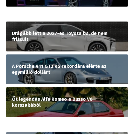
Drágább lett a 2027-es Toyota bZ, de nem
frissült
A Porsche 911 GT2 RS rekordára elérte az
egymillió dollárt
Öt legendás Alfa Romeo a Busso V6
korszakából