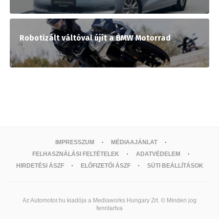
Robotizált váltóval újít a BMW Motorrad
IMPRESSZUM
MÉDIAAJÁNLAT
FELHASZNÁLÁSI FELTÉTELEK
ADATVÉDELEM
HIRDETÉSI ÁSZF
ELŐFIZETŐI ÁSZF
SÜTI BEÁLLÍTÁSOK
Az Automotor.hu kiadója a Mediaworks Hungary Zrt. © Minden jog
fenntartva