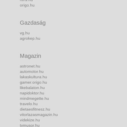
origo.hu
Gazdaság
vg.hu
agrokep.hu
Magazin
astronet.hu
automotor.hu
lakaskultura.hu
gamer.origo.hu
likebalaton.hu
napidoktor.hu
mindmegette.hu
travelo.hu
dietaesfitnesz.hu
vitorlazasmagazin.hu
videkize.hu
tvmusor.hu