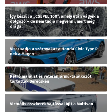
Így készül a „CSEPEL 100”, amely után vágyik a
dolgozó – de nem tudja megvenni, mert még
drága
Visszaadja a szárnyakat a Honda Civic Type R-
nek a Mugen
Retró majálist és veteránjármű-találkozót
tartottak Derecskén
Virtuális összkerékhajtással újít a Multivan