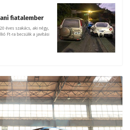
vani fiatalember
 20 éves szakács, aki négy,
lió Ft-ra becsülik a javítási