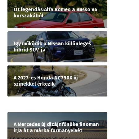
Öt legendás Alfa Romeo a Busso V6
korszakából
Így működik a Nissan különleges
hibrid SUV-ja
A 2027-es Honda NC750X új
színekkel érkezik
A Mercedes új dizájnfőnöke finoman
írja át a márka formanyelvét