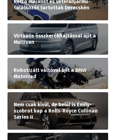
Retró majálist és veteránjármű-
találkozót tartottak Derecskén
Virtuális összkerékhajtással újít a
Multivan
Robotizált váltóval újít a BMW
Motorrad
Nem csak kívül, de belül is Emily-
szobrot kap a Rolls-Royce Cullinan
Series II