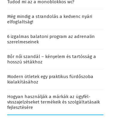
Tudod mi az a monoblokkos wc?
Még mindig a strandolás a kedvenc nyári
elfoglaltság!
6 izgalmas balatoni program az adrenalin
szerelmeseinek
Bőr női szandál – kényelem és tartósság a
hosszú sétákhoz
Modern ötletek egy praktikus fürdőszoba
kialakításához
Hogyan használják a márkák az ügyfél-
visszajelzéseket termékeik és szolgáltatásaik
fejlesztésére