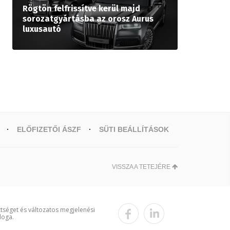
Rögtön felfrissítve kerül majd
sorozatgyártásba az orosz Aurus
luxusautó
ELŐFIZETŐI ÁSZF
SÜTI BEÁLLÍTÁSOK
VISSZA A TETEJÉRE
ttséget és változatos megjelenési
loga.