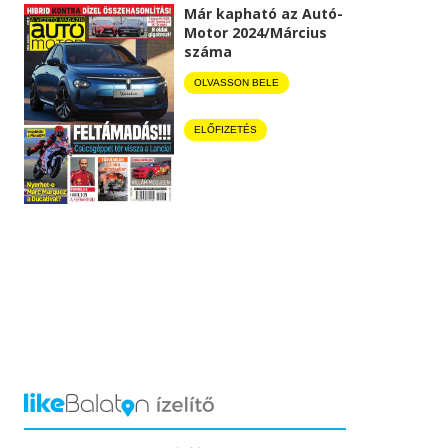
Már kapható az Autó-
Motor 2024/Március
száma
OLVASSON BELE
ELŐFIZETÉS