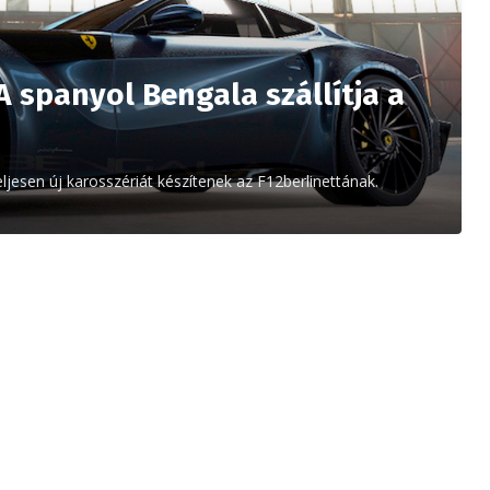
A spanyol Bengala szállítja a
jesen új karosszériát készítenek az F12berlinettának.