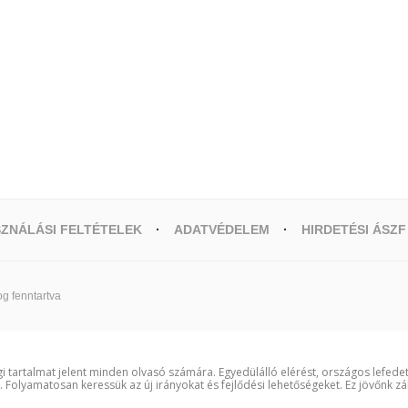
ZNÁLÁSI FELTÉTELEK
ADATVÉDELEM
HIRDETÉSI ÁSZF
g fenntartva
i tartalmat jelent minden olvasó számára. Egyedülálló elérést, országos lefede
t. Folyamatosan keressük az új irányokat és fejlődési lehetőségeket. Ez jövőnk zá