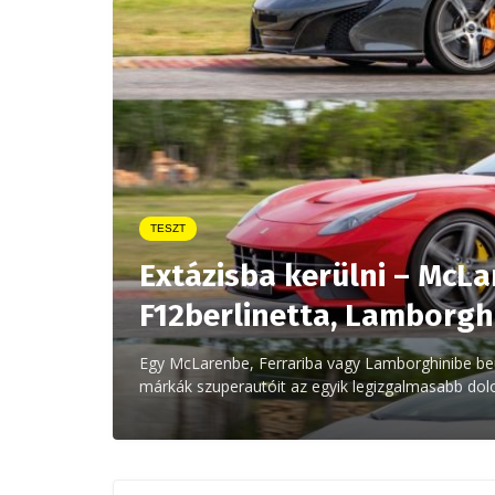
TESZT
Extázisba kerülni – McLa
F12berlinetta, Lamborgh
Egy McLarenbe, Ferrariba vagy Lamborghinibe be
márkák szuperautóit az egyik legizgalmasabb dolo