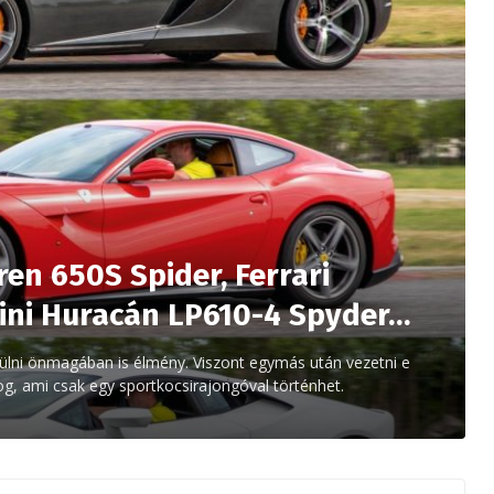
ren 650S Spider, Ferrari
ini Huracán LP610-4 Spyder…
ülni önmagában is élmény. Viszont egymás után vezetni e
g, ami csak egy sportkocsirajongóval történhet.