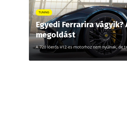
TUNING
Egyedi Ferrarira vágyik? 
megoldást
A 720 lóerős V12-es motorhoz nem nyúlnak, de tel