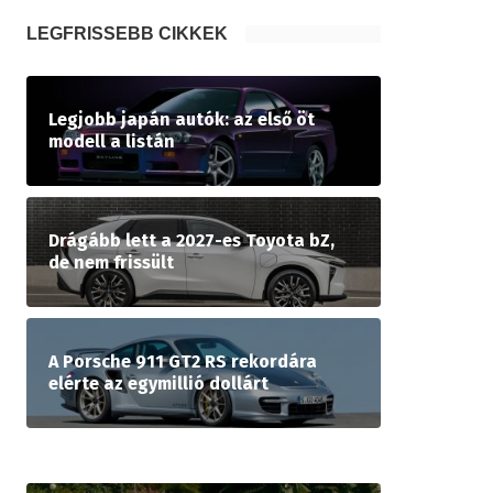
LEGFRISSEBB CIKKEK
Legjobb japán autók: az első öt
modell a listán
Drágább lett a 2027-es Toyota bZ,
de nem frissült
A Porsche 911 GT2 RS rekordára
elérte az egymillió dollárt