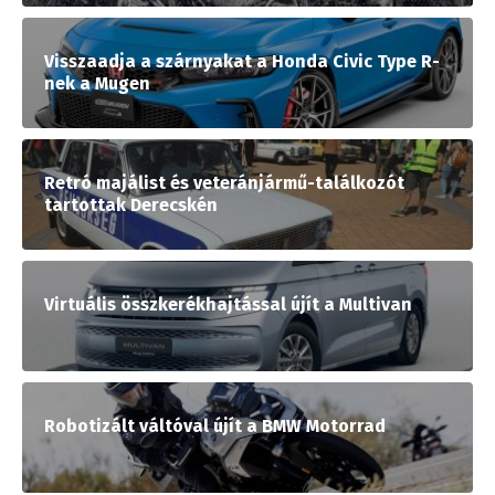
Visszaadja a szárnyakat a Honda Civic Type R-
nek a Mugen
Retró majálist és veteránjármű-találkozót
tartottak Derecskén
Virtuális összkerékhajtással újít a Multivan
Robotizált váltóval újít a BMW Motorrad