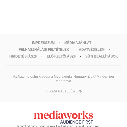
IMPRESSZUM
MÉDIAAJÁNLAT
FELHASZNÁLÁSI FELTÉTELEK
ADATVÉDELEM
HIRDETÉSI ÁSZF
ELŐFIZETŐI ÁSZF
SÜTI BEÁLLÍTÁSOK
Az Automotor.hu kiadója a Mediaworks Hungary Zrt. © Minden jog
fenntartva
VISSZA A TETEJÉRE
Portfóliónk minőségi tartalmat jelent minden