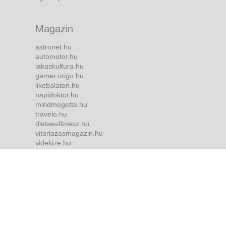
Magazin
astronet.hu
automotor.hu
lakaskultura.hu
gamer.origo.hu
likebalaton.hu
napidoktor.hu
mindmegette.hu
travelo.hu
dietaesfitnesz.hu
vitorlazasmagazin.hu
videkize.hu
tvmusor.hu
Bulvár
borsonline.hu
ripost.hu
metropol.hu