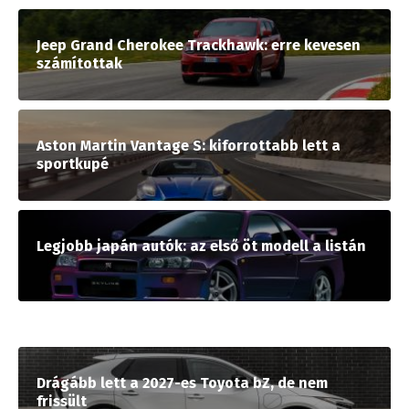
Jeep Grand Cherokee Trackhawk: erre kevesen
számítottak
Aston Martin Vantage S: kiforrottabb lett a
sportkupé
Legjobb japán autók: az első öt modell a listán
Drágább lett a 2027-es Toyota bZ, de nem
frissült