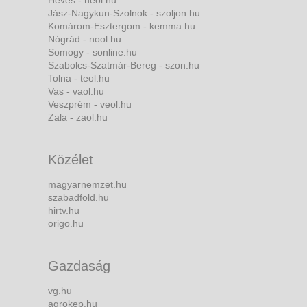
Heves - heol.hu
Jász-Nagykun-Szolnok - szoljon.hu
Komárom-Esztergom - kemma.hu
Nógrád - nool.hu
Somogy - sonline.hu
Szabolcs-Szatmár-Bereg - szon.hu
Tolna - teol.hu
Vas - vaol.hu
Veszprém - veol.hu
Zala - zaol.hu
Közélet
magyarnemzet.hu
szabadfold.hu
hirtv.hu
origo.hu
Gazdaság
vg.hu
agrokep.hu