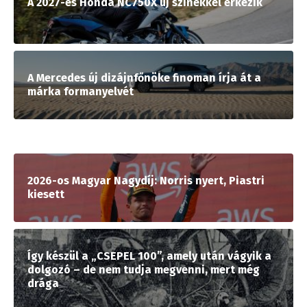
A 2027-es Honda NC750X új színekkel érkezik
A Mercedes új dizájnfőnöke finoman írja át a
márka formanyelvét
2026-os Magyar Nagydíj: Norris nyert, Piastri
kiesett
Így készül a „CSEPEL 100”, amely után vágyik a
dolgozó – de nem tudja megvenni, mert még
drága