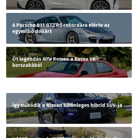
A Porsche 911 GT2 RS rekordára elérte az
egymillió dollárt
Öt legendás Alfa Romeo a Busso V6
korszakából
Így működik a Nissan különleges hibrid SUV-ja