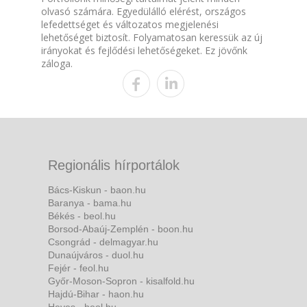
olvasó számára. Egyedülálló elérést, országos
lefedettséget és változatos megjelenési
lehetőséget biztosít. Folyamatosan keressük az új
irányokat és fejlődési lehetőségeket. Ez jövőnk
záloga.
Regionális hírportálok
Bács-Kiskun - baon.hu
Baranya - bama.hu
Békés - beol.hu
Borsod-Abaúj-Zemplén - boon.hu
Csongrád - delmagyar.hu
Dunaújváros - duol.hu
Fejér - feol.hu
Győr-Moson-Sopron - kisalfold.hu
Hajdú-Bihar - haon.hu