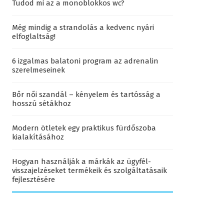
Tudod mi az a monoblokkos wc?
Még mindig a strandolás a kedvenc nyári
elfoglaltság!
6 izgalmas balatoni program az adrenalin
szerelmeseinek
Bőr női szandál – kényelem és tartósság a
hosszú sétákhoz
Modern ötletek egy praktikus fürdőszoba
kialakításához
Hogyan használják a márkák az ügyfél-
visszajelzéseket termékeik és szolgáltatásaik
fejlesztésére