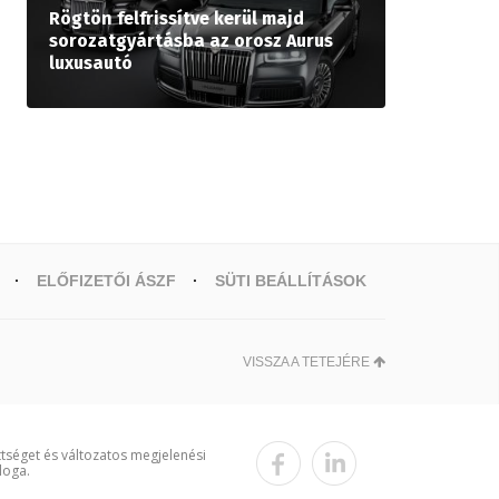
Rögtön felfrissítve kerül majd
sorozatgyártásba az orosz Aurus
luxusautó
ELŐFIZETŐI ÁSZF
SÜTI BEÁLLÍTÁSOK
VISSZA A TETEJÉRE
ttséget és változatos megjelenési
loga.