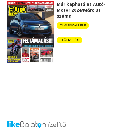
Már kapható az Autó-
Motor 2024/Március
száma
OLVASSON BELE
ELŐFIZETÉS