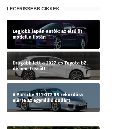
LEGFRISSEBB CIKKEK
Legjobb japán autók: az első öt
modell a listán
Drágább lett a 2027-es Toyota bZ,
de nem frissült
A Porsche 911 GT2 RS rekordára
elérte az egymillió dollárt