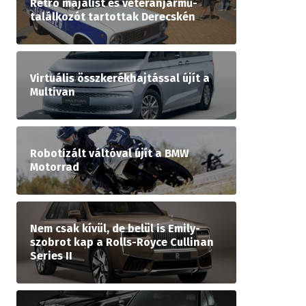
Retró majálist és veteránjármű-
találkozót tartottak Derecskén
Virtuális összkerékhajtással újít a
Multivan
Robotizált váltóval újít a BMW
Motorrad
Nem csak kívül, de belül is Emily-
szobrot kap a Rolls-Royce Cullinan
Series II