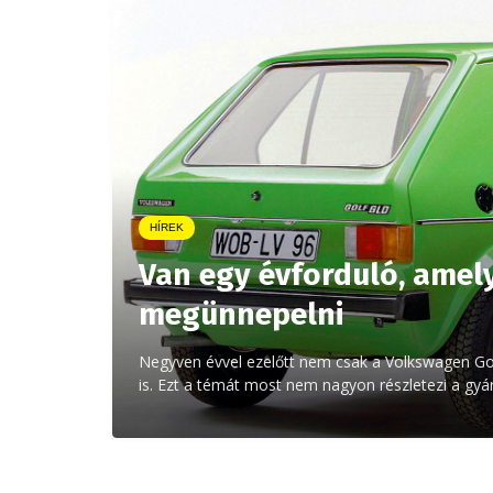
HÍREK
Van egy évforduló, amel
megünnepelni
Negyven évvel ezelőtt nem csak a Volkswagen Gol
is. Ezt a témát most nem nagyon részletezi a gyár