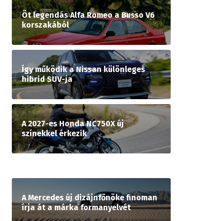
Öt legendás Alfa Romeo a Busso V6
korszakából
Így működik a Nissan különleges
hibrid SUV-ja
A 2027-es Honda NC750X új
színekkel érkezik
A Mercedes új dizájnfőnöke finoman
írja át a márka formanyelvét