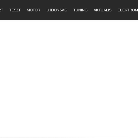
RT
TESZT
MOTOR
ÚJDONSÁG
TUNING
AKTUÁLIS
ELEKTROM