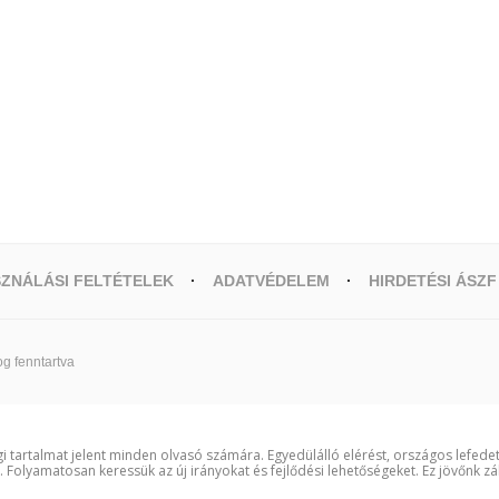
ZNÁLÁSI FELTÉTELEK
ADATVÉDELEM
HIRDETÉSI ÁSZF
g fenntartva
i tartalmat jelent minden olvasó számára. Egyedülálló elérést, országos lefede
t. Folyamatosan keressük az új irányokat és fejlődési lehetőségeket. Ez jövőnk zá