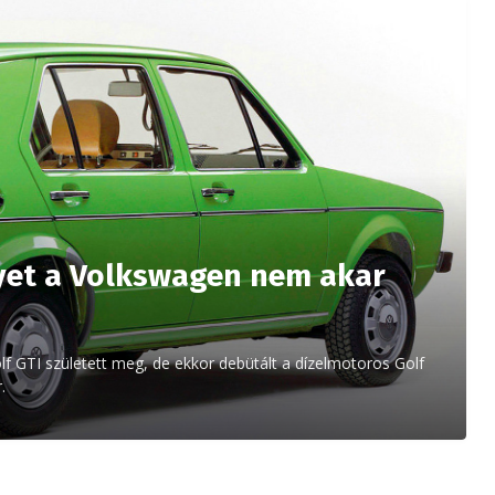
yet a Volkswagen nem akar
f GTI született meg, de ekkor debütált a dízelmotoros Golf
.