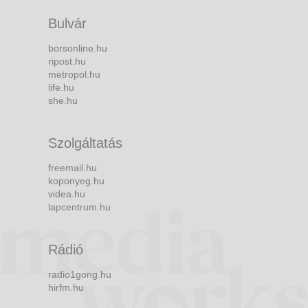
Bulvár
borsonline.hu
ripost.hu
metropol.hu
life.hu
she.hu
Szolgáltatás
freemail.hu
koponyeg.hu
videa.hu
lapcentrum.hu
Rádió
radio1gong.hu
hirfm.hu