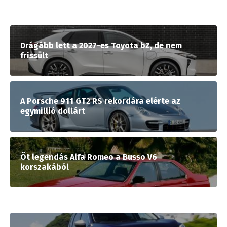
Drágább lett a 2027-es Toyota bZ, de nem
frissült
A Porsche 911 GT2 RS rekordára elérte az
egymillió dollárt
Öt legendás Alfa Romeo a Busso V6
korszakából