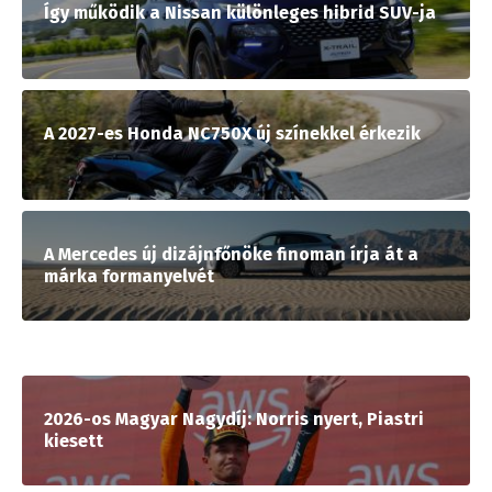
Így működik a Nissan különleges hibrid SUV-ja
A 2027-es Honda NC750X új színekkel érkezik
A Mercedes új dizájnfőnöke finoman írja át a
márka formanyelvét
2026-os Magyar Nagydíj: Norris nyert, Piastri
kiesett