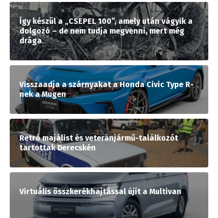
Így készül a „CSEPEL 100”, amely után vágyik a
dolgozó – de nem tudja megvenni, mert még
drága
Visszaadja a szárnyakat a Honda Civic Type R-
nek a Mugen
Retró majálist és veteránjármű-találkozót
tartottak Derecskén
Virtuális összkerékhajtással újít a Multivan