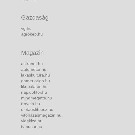
Gazdaság
vg.hu
agrokep.hu
Magazin
astronet.hu
automotor.hu
lakaskultura.hu
gamer.origo.hu
likebalaton.hu
napidoktor.hu
mindmegette.hu
travelo.hu
dietaesfitnesz.hu
vitorlazasmagazin.hu
videkize.hu
tvmusor.hu