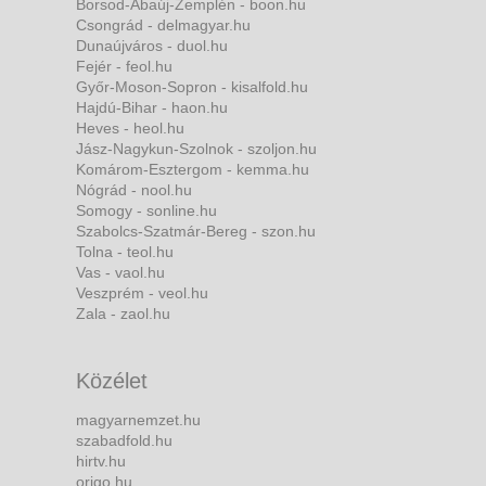
Borsod-Abaúj-Zemplén - boon.hu
Csongrád - delmagyar.hu
Dunaújváros - duol.hu
Fejér - feol.hu
Győr-Moson-Sopron - kisalfold.hu
Hajdú-Bihar - haon.hu
Heves - heol.hu
Jász-Nagykun-Szolnok - szoljon.hu
Komárom-Esztergom - kemma.hu
Nógrád - nool.hu
Somogy - sonline.hu
Szabolcs-Szatmár-Bereg - szon.hu
Tolna - teol.hu
Vas - vaol.hu
Veszprém - veol.hu
Zala - zaol.hu
Közélet
magyarnemzet.hu
szabadfold.hu
hirtv.hu
origo.hu