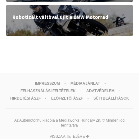
Robotizált váltóval újít a BMW Motorrad
IMPRESSZUM
MÉDIAAJÁNLAT
FELHASZNÁLÁSI FELTÉTELEK
ADATVÉDELEM
HIRDETÉSI ÁSZF
ELŐFIZETŐI ÁSZF
SÜTI BEÁLLÍTÁSOK
Az Automotor.hu kiadója a Mediaworks Hungary Zrt. © Minden jog
fenntartva
VISSZA A TETEJÉRE