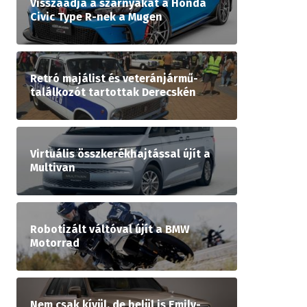
Visszaadja a szárnyakat a Honda
Civic Type R-nek a Mugen
Retró majálist és veteránjármű-
találkozót tartottak Derecskén
Virtuális összkerékhajtással újít a
Multivan
Robotizált váltóval újít a BMW
Motorrad
Nem csak kívül, de belül is Emily-