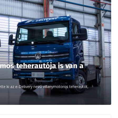
mos teherautója is van a
tte ki az e-Delivery nevű villanymotoros teherautót,