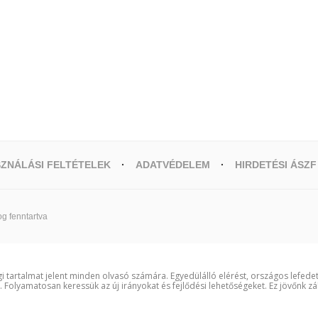
ZNÁLÁSI FELTÉTELEK
ADATVÉDELEM
HIRDETÉSI ÁSZF
g fenntartva
i tartalmat jelent minden olvasó számára. Egyedülálló elérést, országos lefede
t. Folyamatosan keressük az új irányokat és fejlődési lehetőségeket. Ez jövőnk zá