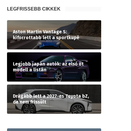
LEGFRISSEBB CIKKEK
Aston Martin Vantage S:
kiforrottabb lett a sportkupé
Legjobb japán autók: az első öt
modell a listán
Drágább lett a 2027-es Toyota bZ,
de nem frissült