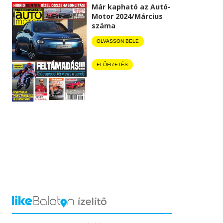
Már kapható az Autó-
Motor 2024/Március
száma
OLVASSON BELE
ELŐFIZETÉS