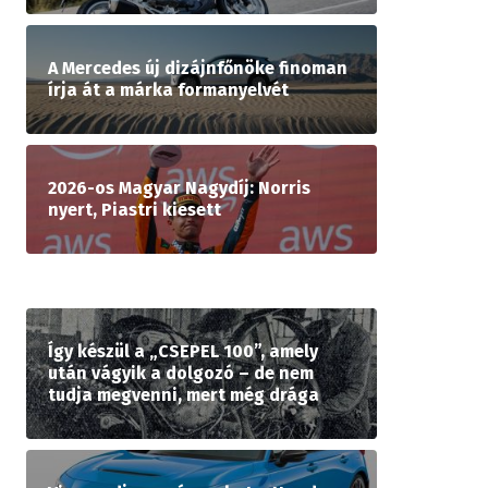
A Mercedes új dizájnfőnöke finoman
írja át a márka formanyelvét
2026-os Magyar Nagydíj: Norris
nyert, Piastri kiesett
Így készül a „CSEPEL 100”, amely
után vágyik a dolgozó – de nem
tudja megvenni, mert még drága