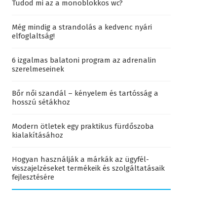
Tudod mi az a monoblokkos wc?
Még mindig a strandolás a kedvenc nyári
elfoglaltság!
6 izgalmas balatoni program az adrenalin
szerelmeseinek
Bőr női szandál – kényelem és tartósság a
hosszú sétákhoz
Modern ötletek egy praktikus fürdőszoba
kialakításához
Hogyan használják a márkák az ügyfél-
visszajelzéseket termékeik és szolgáltatásaik
fejlesztésére