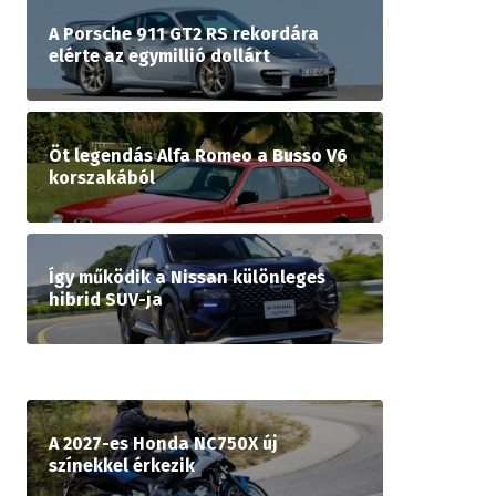
A Porsche 911 GT2 RS rekordára
elérte az egymillió dollárt
Öt legendás Alfa Romeo a Busso V6
korszakából
Így működik a Nissan különleges
hibrid SUV-ja
A 2027-es Honda NC750X új
színekkel érkezik