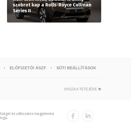
szobrot kap a Rolls-Royce Cullinan
Series II
ELŐFIZETŐI ÁSZF
SÜTI BEÁLLÍTÁSOK
VISSZA A TETEJÉRE
ttséget és változatos megjelenési
loga.