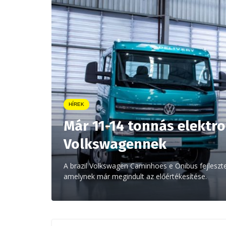
HÍREK
Már 11-14 tonnás elektro
Volkswagennek
A brazil Volkswagen Caminhoes e Onibus fejleszte
amelynek már megindult az előértékesítése.