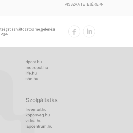
VISSZA A TETEJÉRE
ttséget és változatos megjelenési
loga.
ripost.hu
metropol.hu
life.hu
she.hu
Szolgáltatás
freemail.hu
koponyeg.hu
videa.hu
lapcentrum.hu