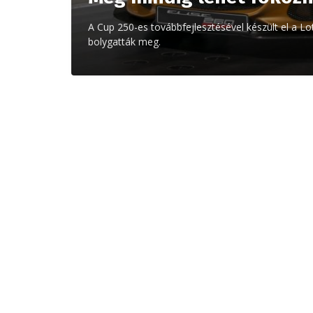
A Cup 250-es továbbfejlesztésével készült el a Lo
bolygatták meg.