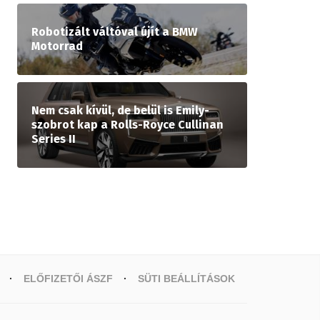
Robotizált váltóval újít a BMW
Motorrad
Nem csak kívül, de belül is Emily-
szobrot kap a Rolls-Royce Cullinan
Series II
ELŐFIZETŐI ÁSZF
SÜTI BEÁLLÍTÁSOK