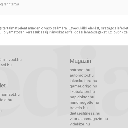
g fenntartva
i tartalmat jelent minden olvasó számára. Egyedülálló elérést, országos lefede
t. Folyamatosan keressük az új irányokat és fejlődési lehetőségeket. Ez jövőnk zá
ém - veol.hu
Magazin
zaol.hu
astronet.hu
automotor.hu
lakaskultura.hu
let
gamer.origo.hu
likebalaton.hu
nemzet.hu
napidoktor.hu
fold.hu
mindmegette.hu
travelo.hu
u
dietaesfitnesz.hu
vitorlazasmagazin.hu
videkize.hu