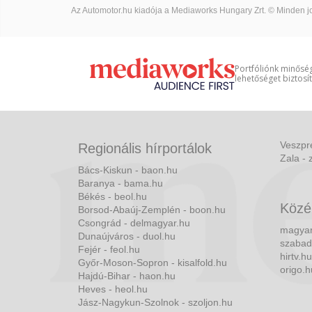
Az Automotor.hu kiadója a Mediaworks Hungary Zrt. © Minden jo
Portfóliónk minőség
lehetőséget biztosí
Veszpr
Regionális hírportálok
Zala - 
Bács-Kiskun - baon.hu
Baranya - bama.hu
Békés - beol.hu
Közé
Borsod-Abaúj-Zemplén - boon.hu
Csongrád - delmagyar.hu
magyar
Dunaújváros - duol.hu
szabad
Fejér - feol.hu
hirtv.hu
Győr-Moson-Sopron - kisalfold.hu
origo.h
Hajdú-Bihar - haon.hu
Heves - heol.hu
Jász-Nagykun-Szolnok - szoljon.hu