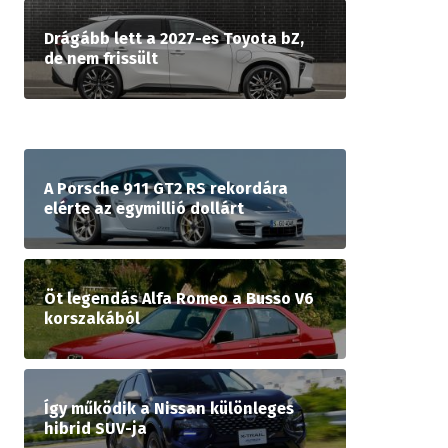
Drágább lett a 2027-es Toyota bZ,
de nem frissült
A Porsche 911 GT2 RS rekordára
elérte az egymillió dollárt
Öt legendás Alfa Romeo a Busso V6
korszakából
Így működik a Nissan különleges
hibrid SUV-ja