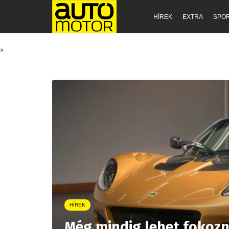
HÍREK
EXTRA
SPO
»
HÍREK
Még mindig lehet fokozni