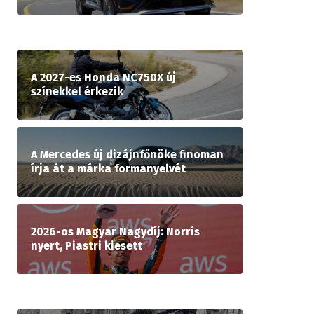
A 2027-es Honda NC750X új
színekkel érkezik
A Mercedes új dizájnfőnöke finoman
írja át a márka formanyelvét
2026-os Magyar Nagydíj: Norris
nyert, Piastri kiesett