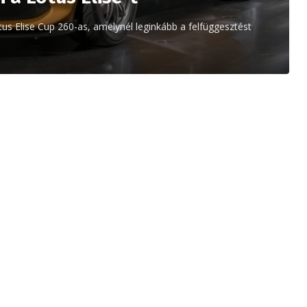
tus Elise Cup 260-as, amelynél leginkább a felfüggesztést