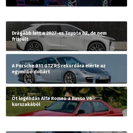
Drágább lett a 2027-es Toyota bZ, de nem
frissült
A Porsche 911 GT2 RS rekordára elérte az
egymillió dollárt
Öt legendás Alfa Romeo a Busso V6
korszakából