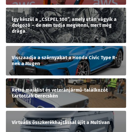
Így készül a „CSEPEL 100”, amely után vágyik a
dolgozó – de nem tudja megvenni, mert még
drága
Visszaadja a szárnyakat a Honda Civic Type R-
nek a Mugen
Retró majálist és veteránjármű-találkozót
tartottak Derecskén
Virtuális összkerékhajtással újít a Multivan