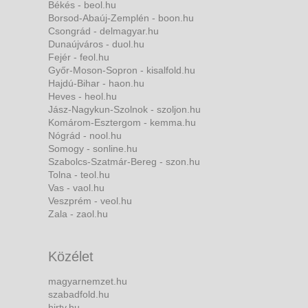
Békés - beol.hu
Borsod-Abaúj-Zemplén - boon.hu
Csongrád - delmagyar.hu
Dunaújváros - duol.hu
Fejér - feol.hu
Győr-Moson-Sopron - kisalfold.hu
Hajdú-Bihar - haon.hu
Heves - heol.hu
Jász-Nagykun-Szolnok - szoljon.hu
Komárom-Esztergom - kemma.hu
Nógrád - nool.hu
Somogy - sonline.hu
Szabolcs-Szatmár-Bereg - szon.hu
Tolna - teol.hu
Vas - vaol.hu
Veszprém - veol.hu
Zala - zaol.hu
Közélet
magyarnemzet.hu
szabadfold.hu
hirtv.hu