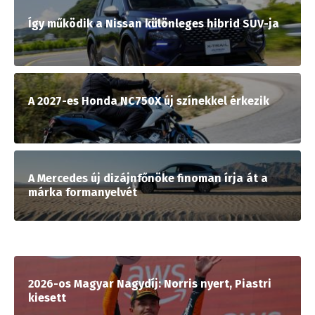
Így működik a Nissan különleges hibrid SUV-ja
A 2027-es Honda NC750X új színekkel érkezik
A Mercedes új dizájnfőnöke finoman írja át a
márka formanyelvét
2026-os Magyar Nagydíj: Norris nyert, Piastri
kiesett