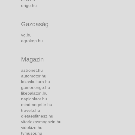
origo.hu
Gazdaság
vg.hu
agrokep.hu
Magazin
astronet.hu
automotor.hu
lakaskultura.hu
gamer.origo.hu
likebalaton.hu
napidoktor.hu
mindmegette.hu
travelo.hu
dietaesfitnesz.hu
vitorlazasmagazin.hu
videkize.hu
tvmusor.hu