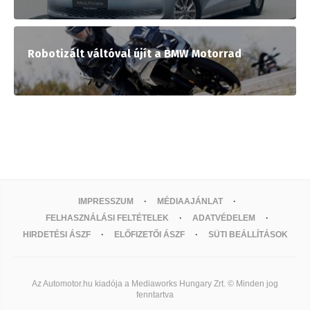
Robotizált váltóval újít a BMW Motorrad
IMPRESSZUM
MÉDIAAJÁNLAT
FELHASZNÁLÁSI FELTÉTELEK
ADATVÉDELEM
HIRDETÉSI ÁSZF
ELŐFIZETŐI ÁSZF
SÜTI BEÁLLÍTÁSOK
Az Automotor.hu kiadója a Mediaworks Hungary Zrt. © Minden jog
fenntartva