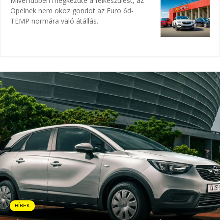
Mivel időben megkezdte a felkészülést, az
Opelnek nem okoz gondot az Euro 6d-
TEMP normára való átállás.
HÍREK