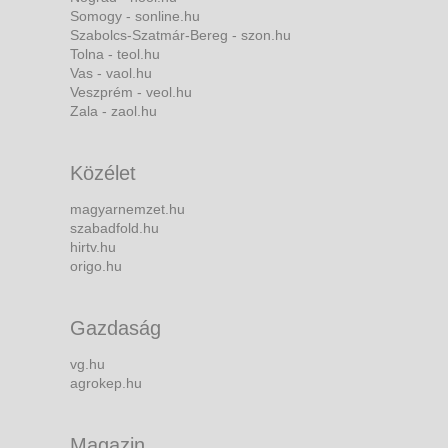
Somogy - sonline.hu
Szabolcs-Szatmár-Bereg - szon.hu
Tolna - teol.hu
Vas - vaol.hu
Veszprém - veol.hu
Zala - zaol.hu
Közélet
magyarnemzet.hu
szabadfold.hu
hirtv.hu
origo.hu
Gazdaság
vg.hu
agrokep.hu
Magazin