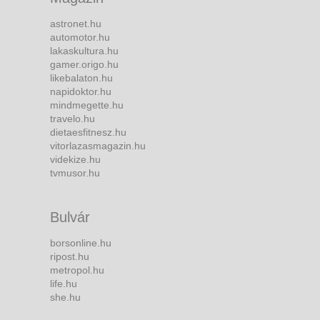
astronet.hu
automotor.hu
lakaskultura.hu
gamer.origo.hu
likebalaton.hu
napidoktor.hu
mindmegette.hu
travelo.hu
dietaesfitnesz.hu
vitorlazasmagazin.hu
videkize.hu
tvmusor.hu
Bulvár
borsonline.hu
ripost.hu
metropol.hu
life.hu
she.hu