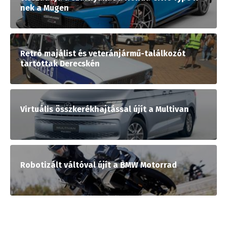
nek a Mugen
Retró majálist és veteránjármű-találkozót
tartottak Derecskén
Virtuális összkerékhajtással újít a Multivan
Robotizált váltóval újít a BMW Motorrad