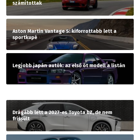
számítottak
Aston Martin Vantage S: kiforrottabb lett a
sportkupé
Legjobb japán autók: az első öt modell a listán
Drágább lett a 2027-es Toyota bZ, de nem
frissült