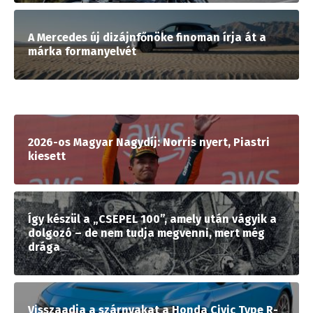
A Mercedes új dizájnfőnöke finoman írja át a
márka formanyelvét
2026-os Magyar Nagydíj: Norris nyert, Piastri
kiesett
Így készül a „CSEPEL 100”, amely után vágyik a
dolgozó – de nem tudja megvenni, mert még
drága
Visszaadja a szárnyakat a Honda Civic Type R-