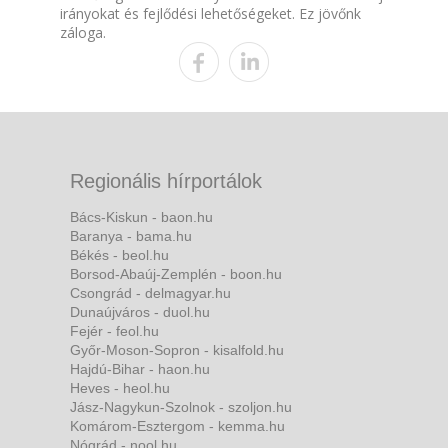
irányokat és fejlődési lehetőségeket. Ez jövőnk
záloga.
Regionális hírportálok
Bács-Kiskun - baon.hu
Baranya - bama.hu
Békés - beol.hu
Borsod-Abaúj-Zemplén - boon.hu
Csongrád - delmagyar.hu
Dunaújváros - duol.hu
Fejér - feol.hu
Győr-Moson-Sopron - kisalfold.hu
Hajdú-Bihar - haon.hu
Heves - heol.hu
Jász-Nagykun-Szolnok - szoljon.hu
Komárom-Esztergom - kemma.hu
Nógrád - nool.hu