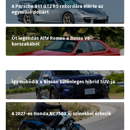
A Porsche 911 GT2 RS rekordára elérte az
egymillió dollárt
Öt legendás Alfa Romeo a Busso V6
korszakából
Így működik a Nissan különleges hibrid SUV-ja
A 2027-es Honda NC750X új színekkel érkezik