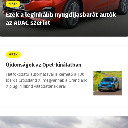
HÍREK
Ezek a leginkább nyugdíjasbarát autók
az ADAC szerint
HÍREK
Újdonságok az Opel-kínálatban
Hatfokozatú automatával is kérhető a 130
lóerős Crossland X, megvannak a Grandland
X plug-in hibrid változatának árai.