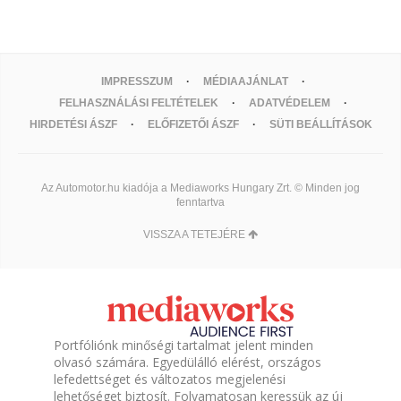
IMPRESSZUM
MÉDIAAJÁNLAT
FELHASZNÁLÁSI FELTÉTELEK
ADATVÉDELEM
HIRDETÉSI ÁSZF
ELŐFIZETŐI ÁSZF
SÜTI BEÁLLÍTÁSOK
Az Automotor.hu kiadója a Mediaworks Hungary Zrt. © Minden jog
fenntartva
VISSZA A TETEJÉRE
Portfóliónk minőségi tartalmat jelent minden
olvasó számára. Egyedülálló elérést, országos
lefedettséget és változatos megjelenési
lehetőséget biztosít. Folyamatosan keressük az új