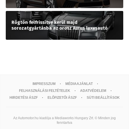
Rögtön felfrissítve kerül majd
sorozatgyártásba az orosz Aurus luxusautó
IMPRESSZUM
MÉDIAAJÁNLAT
FELHASZNÁLÁSI FELTÉTELEK
ADATVÉDELEM
HIRDETÉSI ÁSZF
ELŐFIZETŐI ÁSZF
SÜTI BEÁLLÍTÁSOK
Az Automotor.hu kiadója a Mediaworks Hungary Zrt. © Minden jog
fenntartva