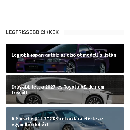
LEGFRISSEBB CIKKEK
Legjobb japán autók: az első öt modell a listán
Drágább lett a 2027-es Toyota bZ, de nem
frissült
A Porsche 911 GT2 RS rekordára elérte az
egymillió dollárt