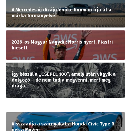
A Mercedes új dizájnfőnöke finoman írja át a
márka formanyelvét
2026-os Magyar Nagydíj: Norris nyert, Piastri
kiesett
Így készül a „CSEPEL 100”, amely után vágyik a
dolgozó – de nem tudja megvenni, mert még
drága
Visszaadja a szárnyakat a Honda Civic Type R-
nek a Mugen