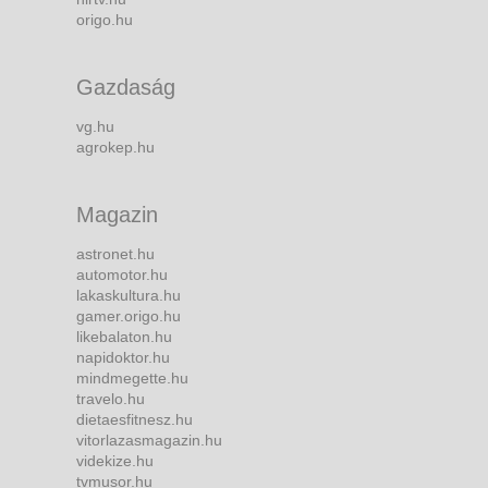
origo.hu
Gazdaság
vg.hu
agrokep.hu
Magazin
astronet.hu
automotor.hu
lakaskultura.hu
gamer.origo.hu
likebalaton.hu
napidoktor.hu
mindmegette.hu
travelo.hu
dietaesfitnesz.hu
vitorlazasmagazin.hu
videkize.hu
tvmusor.hu