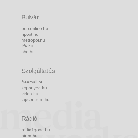
Bulvár
borsonline.hu
ripost.hu
metropol.hu
life.hu
she.hu
Szolgáltatás
freemail.hu
koponyeg.hu
videa.hu
lapcentrum.hu
Rádió
radio1gong.hu
hirfm.hu