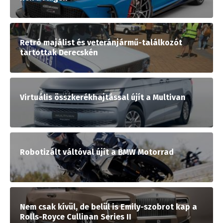
Retró majálist és veteránjármű-találkozót
tartottak Derecskén
Virtuális összkerékhajtással újít a Multivan
Robotizált váltóval újít a BMW Motorrad
Nem csak kívül, de belül is Emily-szobrot kap a
Rolls-Royce Cullinan Series II