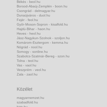
Békés - beol.hu
Borsod-Abaúj-Zemplén - boon.hu
Csongrád - delmagyar.hu
Dunaújváros - duol.hu
Fejér - feol.hu
Győr-Moson-Sopron - kisalfold.hu
Hajdú-Bihar - haon.hu
Heves - heol.hu
Jász-Nagykun-Szolnok - szoljon.hu
Komárom-Esztergom - kemma.hu
Nógrád - nool.hu
Somogy - sonline.hu
Szabolcs-Szatmár-Bereg - szon.hu
Tolna - teol.hu
Vas - vaol.hu
Veszprém - veol.hu
Zala - zaol.hu
Közélet
magyarnemzet.hu
szabadfold.hu
hirtv.hu