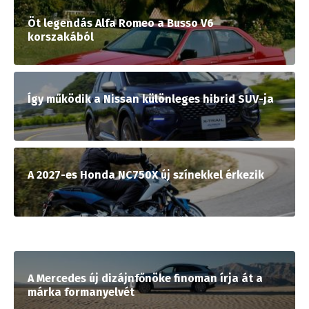
Öt legendás Alfa Romeo a Busso V6
korszakából
Így működik a Nissan különleges hibrid SUV-ja
A 2027-es Honda NC750X új színekkel érkezik
A Mercedes új dizájnfőnöke finoman írja át a
márka formanyelvét