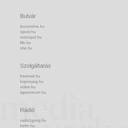
Bulvár
borsonline.hu
ripost.hu
metropol.hu
life.hu
she.hu
Szolgáltatás
freemail.hu
koponyeg.hu
videa.hu
lapcentrum.hu
Rádió
radio1gong.hu
hirfm.hu