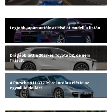
Legjobb japán autók: az első öt modell a listán
Drágább lett a 2027-es Toyota bZ, de nem
frissült
A Porsche 911 GT2 RS rekordára elérte az
egymillió dollárt