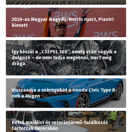
2026-os Magyar Nagydíj: Norris nyert, Piastri
kiesett
Így készül a „CSEPEL 100”, amely után vágyik a
dolgozó – de nem tudja megvenni, mert még
drága
Visszaadja a szárnyakat a Honda Civic Type R-
nek a Mugen
Retró majálist és veteránjármű-találkozót
tartottak Derecskén