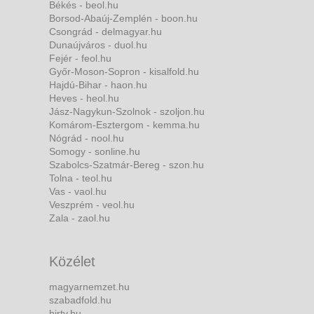
Békés - beol.hu
Borsod-Abaúj-Zemplén - boon.hu
Csongrád - delmagyar.hu
Dunaújváros - duol.hu
Fejér - feol.hu
Győr-Moson-Sopron - kisalfold.hu
Hajdú-Bihar - haon.hu
Heves - heol.hu
Jász-Nagykun-Szolnok - szoljon.hu
Komárom-Esztergom - kemma.hu
Nógrád - nool.hu
Somogy - sonline.hu
Szabolcs-Szatmár-Bereg - szon.hu
Tolna - teol.hu
Vas - vaol.hu
Veszprém - veol.hu
Zala - zaol.hu
Közélet
magyarnemzet.hu
szabadfold.hu
hirtv.hu