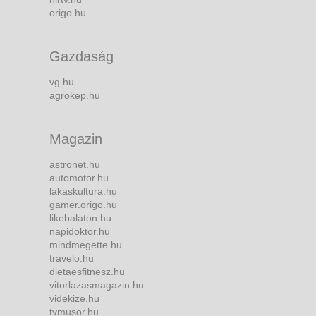
origo.hu
Gazdaság
vg.hu
agrokep.hu
Magazin
astronet.hu
automotor.hu
lakaskultura.hu
gamer.origo.hu
likebalaton.hu
napidoktor.hu
mindmegette.hu
travelo.hu
dietaesfitnesz.hu
vitorlazasmagazin.hu
videkize.hu
tvmusor.hu