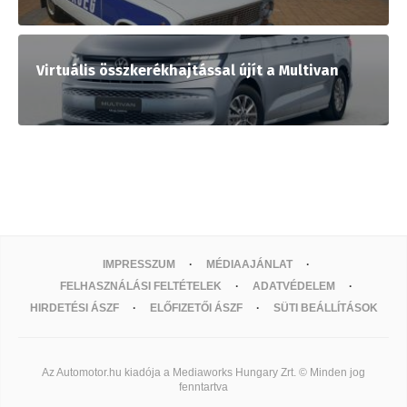
Virtuális összkerékhajtással újít a Multivan
IMPRESSZUM
MÉDIAAJÁNLAT
FELHASZNÁLÁSI FELTÉTELEK
ADATVÉDELEM
HIRDETÉSI ÁSZF
ELŐFIZETŐI ÁSZF
SÜTI BEÁLLÍTÁSOK
Az Automotor.hu kiadója a Mediaworks Hungary Zrt. © Minden jog
fenntartva