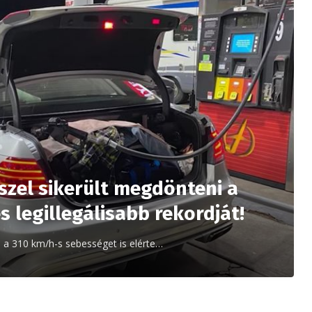
szel sikerült megdönteni a
s legillegálisabb rekordját!
 a 310 km/h-s sebességet is elérte…