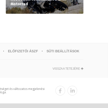
Motorrad
ELŐFIZETŐI ÁSZF
SÜTI BEÁLLÍTÁSOK
VISSZA A TETEJÉRE
ttséget és változatos megjelenési
loga.