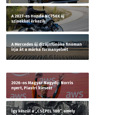
A 2027-es Honda NC750X új
színekkel érkezik
A Mercedes új dizájnfőnöke finoman
írja át a márka formanyelvét
2026-os Magyar Nagydíj: Norris
nyert, Piastri kiesett
Így készül a „CSEPEL 100”, amely