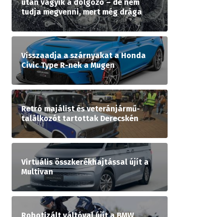
után vágyik a dolgozó – de nem
tudja megvenni, mert még drága
Visszaadja a szárnyakat a Honda
Civic Type R-nek a Mugen
Retró majálist és veteránjármű-
találkozót tartottak Derecskén
Virtuális összkerékhajtással újít a
Multivan
Robotizált váltóval újít a BMW