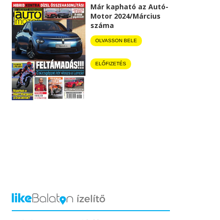
Már kapható az Autó-
Motor 2024/Március
száma
OLVASSON BELE
ELŐFIZETÉS