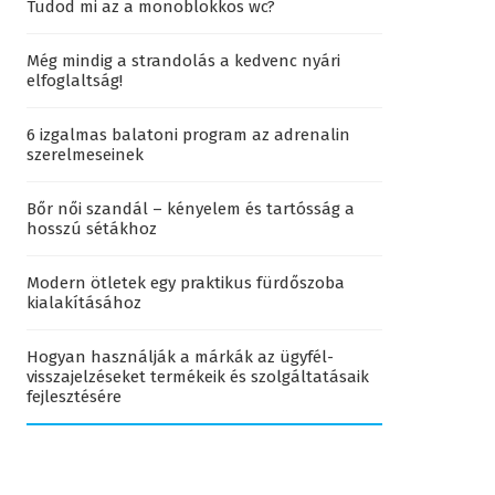
Tudod mi az a monoblokkos wc?
Még mindig a strandolás a kedvenc nyári
elfoglaltság!
6 izgalmas balatoni program az adrenalin
szerelmeseinek
Bőr női szandál – kényelem és tartósság a
hosszú sétákhoz
Modern ötletek egy praktikus fürdőszoba
kialakításához
Hogyan használják a márkák az ügyfél-
visszajelzéseket termékeik és szolgáltatásaik
fejlesztésére