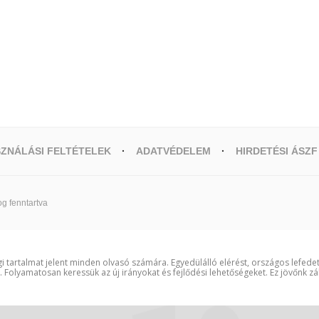
ZNÁLÁSI FELTÉTELEK
ADATVÉDELEM
HIRDETÉSI ÁSZF
g fenntartva
i tartalmat jelent minden olvasó számára. Egyedülálló elérést, országos lefede
t. Folyamatosan keressük az új irányokat és fejlődési lehetőségeket. Ez jövőnk zá