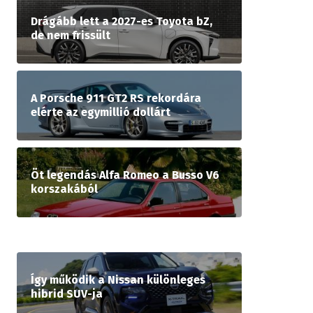
Drágább lett a 2027-es Toyota bZ,
de nem frissült
A Porsche 911 GT2 RS rekordára
elérte az egymillió dollárt
Öt legendás Alfa Romeo a Busso V6
korszakából
Így működik a Nissan különleges
hibrid SUV-ja