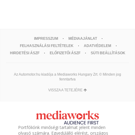
IMPRESSZUM
MÉDIAAJÁNLAT
FELHASZNÁLÁSI FELTÉTELEK
ADATVÉDELEM
HIRDETÉSI ÁSZF
ELŐFIZETŐI ÁSZF
SÜTI BEÁLLÍTÁSOK
Az Automotor.hu kiadója a Mediaworks Hungary Zrt. © Minden jog
fenntartva
VISSZA A TETEJÉRE
Portfóliónk minőségi tartalmat jelent minden
olvasó számára. Egyedülálló elérést, országos