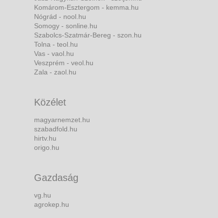
Komárom-Esztergom - kemma.hu
Nógrád - nool.hu
Somogy - sonline.hu
Szabolcs-Szatmár-Bereg - szon.hu
Tolna - teol.hu
Vas - vaol.hu
Veszprém - veol.hu
Zala - zaol.hu
Közélet
magyarnemzet.hu
szabadfold.hu
hirtv.hu
origo.hu
Gazdaság
vg.hu
agrokep.hu