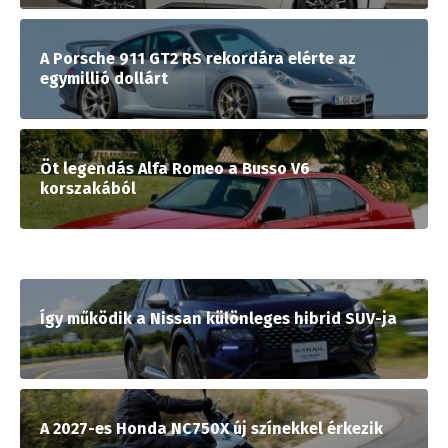
A Porsche 911 GT2 RS rekordára elérte az
egymillió dollárt
Öt legendás Alfa Romeo a Busso V6
korszakából
Így működik a Nissan különleges hibrid SUV-ja
A 2027-es Honda NC750X új színekkel érkezik