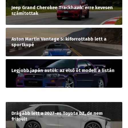
Jeep Grand Cherokee Trackhawk: erre kevesen
számítottak
Aston Martin Vantage S: kiforrottabb lett a
sportkupé
Legjobb japán autók: az első öt modell a listán
Drágább lett a 2027-es Toyota bZ, de nem
frissült