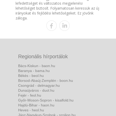
lefedettséget és változatos megjelenési
lehetőséget biztosít. Folyamatosan keressük az új
irányokat és fejlődési lehetőségeket. Ez jövőnk
záloga.
Regionális hírportálok
Bács-Kiskun - baon.hu
Baranya - bama.hu
Békés - beol.hu
Borsod-Abaúj-Zemplén - boon.hu
Csongrád - delmagyar.hu
Dunaújváros - duol.hu
Fejér - feol.hu
Győr-Moson-Sopron - kisalfold.hu
Hajdú-Bihar - haon.hu
Heves - heol.hu
Jász-Nagykun-Szolnok - szoljon.hu