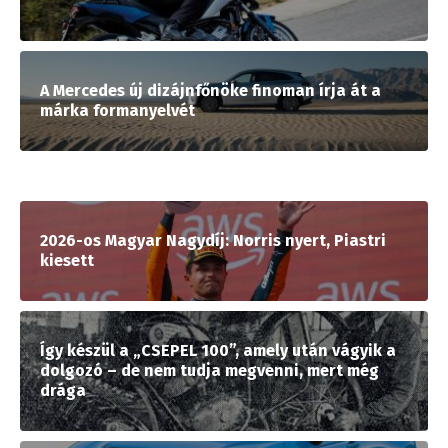
A Mercedes új dizájnfőnöke finoman írja át a
márka formanyelvét
2026-os Magyar Nagydíj: Norris nyert, Piastri
kiesett
Így készül a „CSEPEL 100”, amely után vágyik a
dolgozó – de nem tudja megvenni, mert még
drága