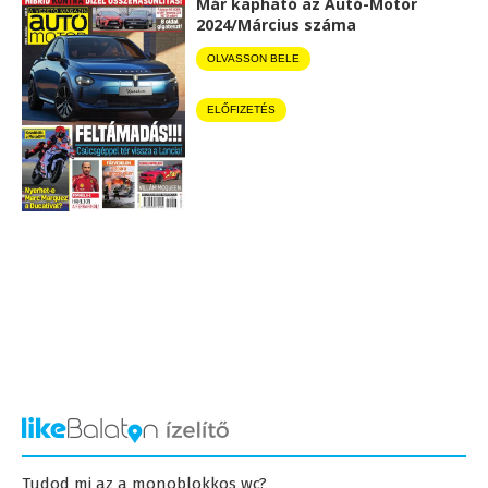
Már kapható az Autó-Motor
2024/Március száma
OLVASSON BELE
ELŐFIZETÉS
Tudod mi az a monoblokkos wc?