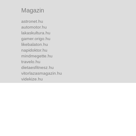
Magazin
astronet.hu
automotor.hu
lakaskultura.hu
gamer.origo.hu
likebalaton.hu
napidoktor.hu
mindmegette.hu
travelo.hu
dietaesfitnesz.hu
vitorlazasmagazin.hu
videkize.hu
tvmusor.hu
Bulvár
borsonline.hu
ripost.hu
metropol.hu
life.hu