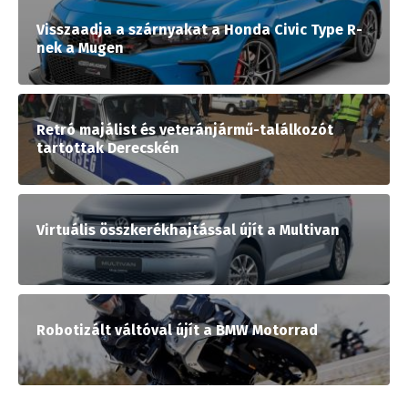
Visszaadja a szárnyakat a Honda Civic Type R-
nek a Mugen
Retró majálist és veteránjármű-találkozót
tartottak Derecskén
Virtuális összkerékhajtással újít a Multivan
Robotizált váltóval újít a BMW Motorrad