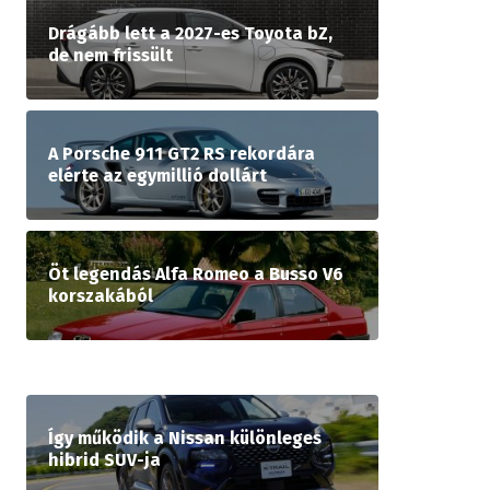
Drágább lett a 2027-es Toyota bZ,
de nem frissült
A Porsche 911 GT2 RS rekordára
elérte az egymillió dollárt
Öt legendás Alfa Romeo a Busso V6
korszakából
Így működik a Nissan különleges
hibrid SUV-ja