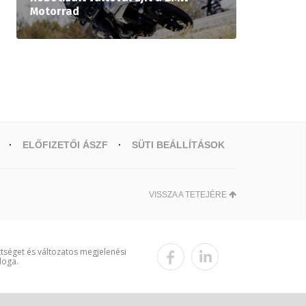
Motorrad
ELŐFIZETŐI ÁSZF
SÜTI BEÁLLÍTÁSOK
VISSZA A TETEJÉRE
ttséget és változatos megjelenési
loga.