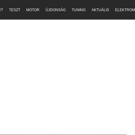
RT
TESZT
MOTOR
ÚJDONSÁG
TUNING
AKTUÁLIS
ELEKTROM