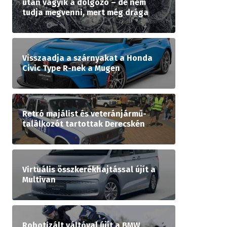
után vágyik a dolgozó – de nem
tudja megvenni, mert még drága
Visszaadja a szárnyakat a Honda
Civic Type R-nek a Mugen
Retró majálist és veteránjármű-
találkozót tartottak Derecskén
Virtuális összkerékhajtással újít a
Multivan
Robotizált váltóval újít a BMW