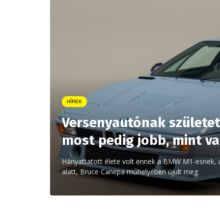
HÍREK
Versenyautónak született
most pedig jobb, mint v
Hányattatott élete volt ennek a BMW M1-esnek, am
alatt, Bruce Canepa műhelyében újult meg.