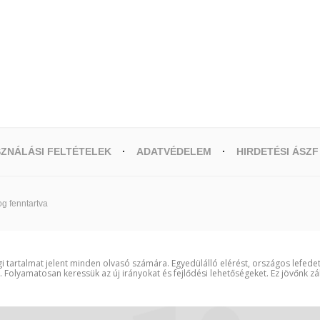
ZNÁLÁSI FELTÉTELEK
ADATVÉDELEM
HIRDETÉSI ÁSZF
g fenntartva
i tartalmat jelent minden olvasó számára. Egyedülálló elérést, országos lefede
t. Folyamatosan keressük az új irányokat és fejlődési lehetőségeket. Ez jövőnk zá