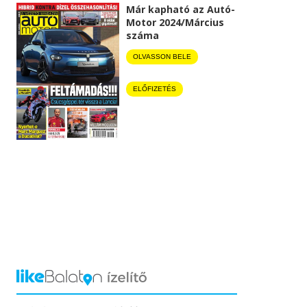
Már kapható az Autó-
Motor 2024/Március
száma
OLVASSON BELE
ELŐFIZETÉS