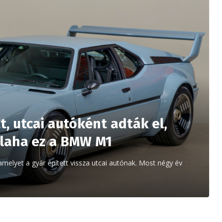
, utcai autóként adták el,
alaha ez a BMW M1
elyet a gyár épített vissza utcai autónak. Most négy év