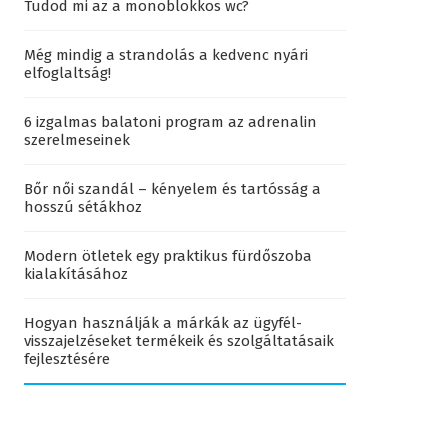
Tudod mi az a monoblokkos wc?
Még mindig a strandolás a kedvenc nyári
elfoglaltság!
6 izgalmas balatoni program az adrenalin
szerelmeseinek
Bőr női szandál – kényelem és tartósság a
hosszú sétákhoz
Modern ötletek egy praktikus fürdőszoba
kialakításához
Hogyan használják a márkák az ügyfél-
visszajelzéseket termékeik és szolgáltatásaik
fejlesztésére