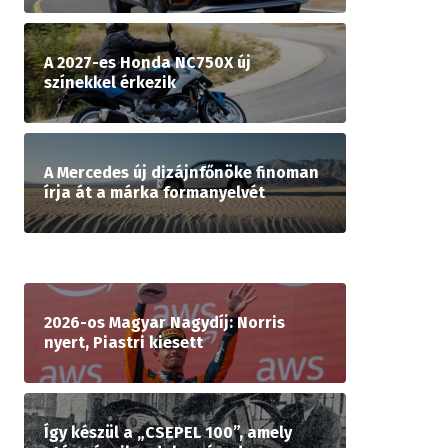
A 2027-es Honda NC750X új
színekkel érkezik
A Mercedes új dizájnfőnöke finoman
írja át a márka formanyelvét
2026-os Magyar Nagydíj: Norris
nyert, Piastri kiesett
Így készül a „CSEPEL 100”, amely