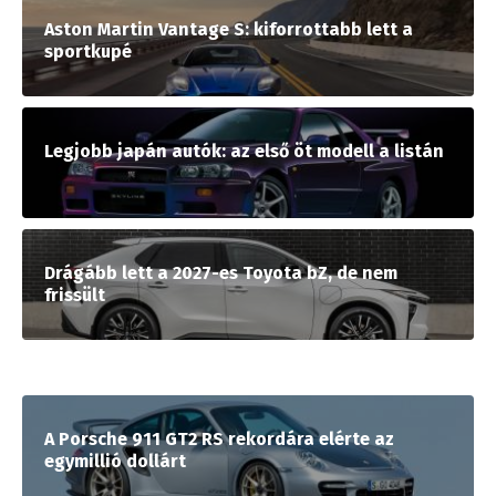
Aston Martin Vantage S: kiforrottabb lett a
sportkupé
Legjobb japán autók: az első öt modell a listán
Drágább lett a 2027-es Toyota bZ, de nem
frissült
A Porsche 911 GT2 RS rekordára elérte az
egymillió dollárt