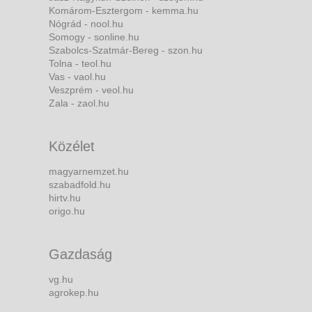
Komárom-Esztergom - kemma.hu
Nógrád - nool.hu
Somogy - sonline.hu
Szabolcs-Szatmár-Bereg - szon.hu
Tolna - teol.hu
Vas - vaol.hu
Veszprém - veol.hu
Zala - zaol.hu
Közélet
magyarnemzet.hu
szabadfold.hu
hirtv.hu
origo.hu
Gazdaság
vg.hu
agrokep.hu