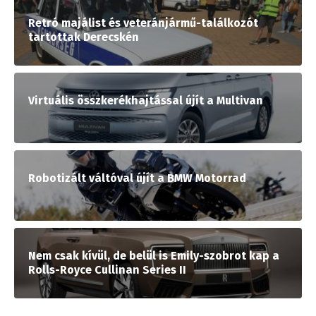
Retró majálist és veteránjármű-találkozót
tartottak Derecskén
Virtuális összkerékhajtással újít a Multivan
Robotizált váltóval újít a BMW Motorrad
Nem csak kívül, de belül is Emily-szobrot kap a
Rolls-Royce Cullinan Series II