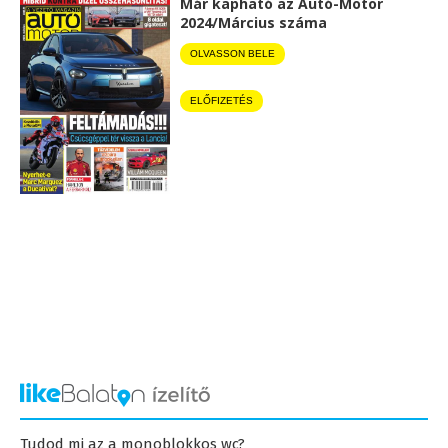
Már kapható az Autó-Motor
2024/Március száma
OLVASSON BELE
ELŐFIZETÉS
Tudod mi az a monoblokkos wc?