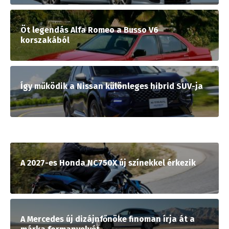
Öt legendás Alfa Romeo a Busso V6
korszakából
Így működik a Nissan különleges hibrid SUV-ja
A 2027-es Honda NC750X új színekkel érkezik
A Mercedes új dizájnfőnöke finoman írja át a