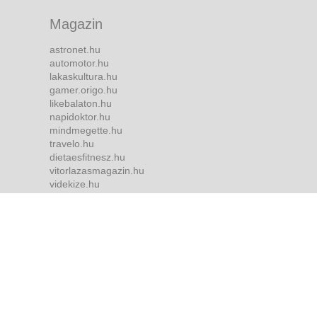
Magazin
astronet.hu
automotor.hu
lakaskultura.hu
gamer.origo.hu
likebalaton.hu
napidoktor.hu
mindmegette.hu
travelo.hu
dietaesfitnesz.hu
vitorlazasmagazin.hu
videkize.hu
tvmusor.hu
Bulvár
borsonline.hu
ripost.hu
metropol.hu
life.hu