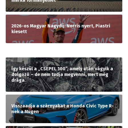
márka formanyelvét
2026-os Magyar Nagydíj: Norris nyert, Piastri
kiesett
Így készül a „CSEPEL 100”, amely után vágyik a
dolgozó – de nem tudja megvenni, mert még
drága
Visszaadja a szárnyakat a Honda Civic Type R-
nek a Mugen