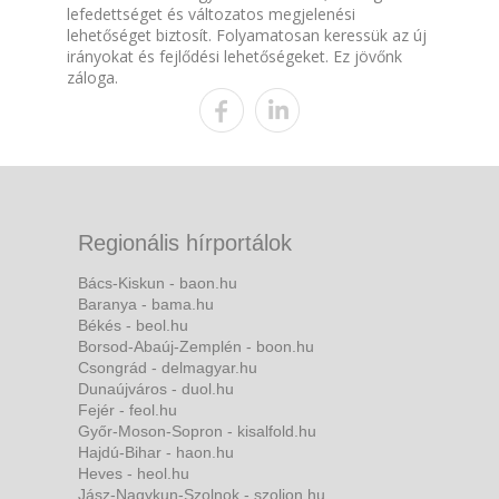
lefedettséget és változatos megjelenési
lehetőséget biztosít. Folyamatosan keressük az új
irányokat és fejlődési lehetőségeket. Ez jövőnk
záloga.
Regionális hírportálok
Bács-Kiskun - baon.hu
Baranya - bama.hu
Békés - beol.hu
Borsod-Abaúj-Zemplén - boon.hu
Csongrád - delmagyar.hu
Dunaújváros - duol.hu
Fejér - feol.hu
Győr-Moson-Sopron - kisalfold.hu
Hajdú-Bihar - haon.hu
Heves - heol.hu
Jász-Nagykun-Szolnok - szoljon.hu