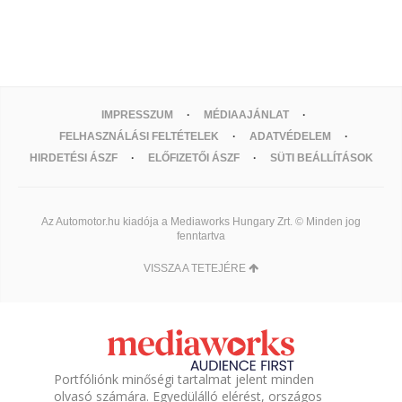
IMPRESSZUM
MÉDIAAJÁNLAT
FELHASZNÁLÁSI FELTÉTELEK
ADATVÉDELEM
HIRDETÉSI ÁSZF
ELŐFIZETŐI ÁSZF
SÜTI BEÁLLÍTÁSOK
Az Automotor.hu kiadója a Mediaworks Hungary Zrt. © Minden jog
fenntartva
VISSZA A TETEJÉRE
Portfóliónk minőségi tartalmat jelent minden
olvasó számára. Egyedülálló elérést, országos