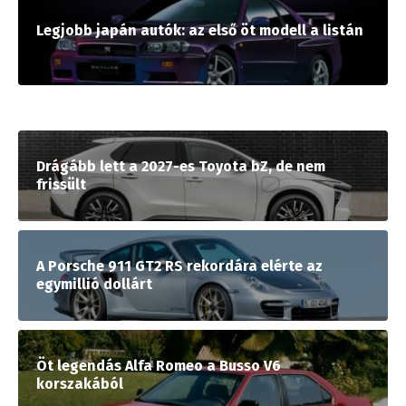
Legjobb japán autók: az első öt modell a listán
Drágább lett a 2027-es Toyota bZ, de nem
frissült
A Porsche 911 GT2 RS rekordára elérte az
egymillió dollárt
Öt legendás Alfa Romeo a Busso V6
korszakából