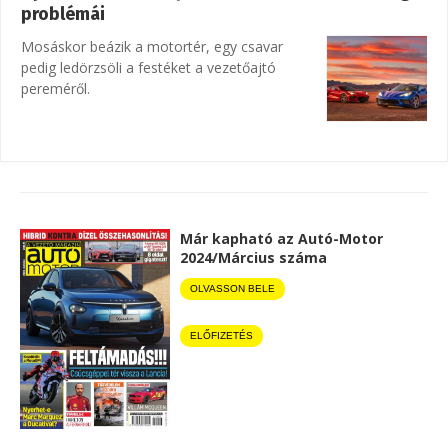
problémái
Mosáskor beázik a motortér, egy csavar
pedig ledörzsöli a festéket a vezetőajtó
pereméről.
Már kapható az Autó-Motor
2024/Március száma
OLVASSON BELE
ELŐFIZETÉS