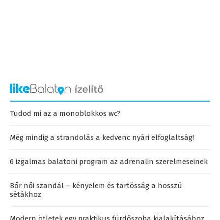
Tudod mi az a monoblokkos wc?
Még mindig a strandolás a kedvenc nyári elfoglaltság!
6 izgalmas balatoni program az adrenalin szerelmeseinek
Bőr női szandál – kényelem és tartósság a hosszú
sétákhoz
Modern ötletek egy praktikus fürdőszoba kialakításához