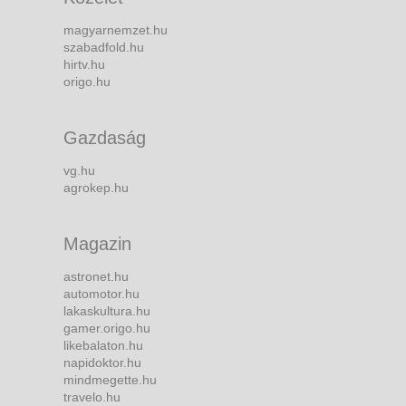
magyarnemzet.hu
szabadfold.hu
hirtv.hu
origo.hu
Gazdaság
vg.hu
agrokep.hu
Magazin
astronet.hu
automotor.hu
lakaskultura.hu
gamer.origo.hu
likebalaton.hu
napidoktor.hu
mindmegette.hu
travelo.hu