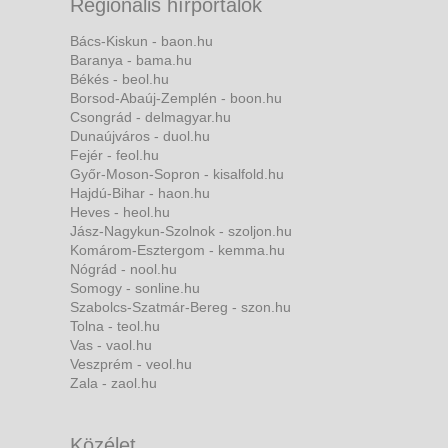
Regionális hírportálok
Bács-Kiskun - baon.hu
Baranya - bama.hu
Békés - beol.hu
Borsod-Abaúj-Zemplén - boon.hu
Csongrád - delmagyar.hu
Dunaújváros - duol.hu
Fejér - feol.hu
Győr-Moson-Sopron - kisalfold.hu
Hajdú-Bihar - haon.hu
Heves - heol.hu
Jász-Nagykun-Szolnok - szoljon.hu
Komárom-Esztergom - kemma.hu
Nógrád - nool.hu
Somogy - sonline.hu
Szabolcs-Szatmár-Bereg - szon.hu
Tolna - teol.hu
Vas - vaol.hu
Veszprém - veol.hu
Zala - zaol.hu
Közélet