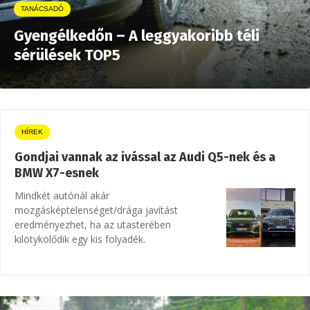
TANÁCSADÓ
Gyengélkedőn – A leggyakoribb téli
sérülések TOP5
HÍREK
Gondjai vannak az ivással az Audi Q5-nek és a
BMW X7-esnek
Mindkét autónál akár
mozgásképtelenséget/drága javítást
eredményezhet, ha az utasterében
kilötykölődik egy kis folyadék.