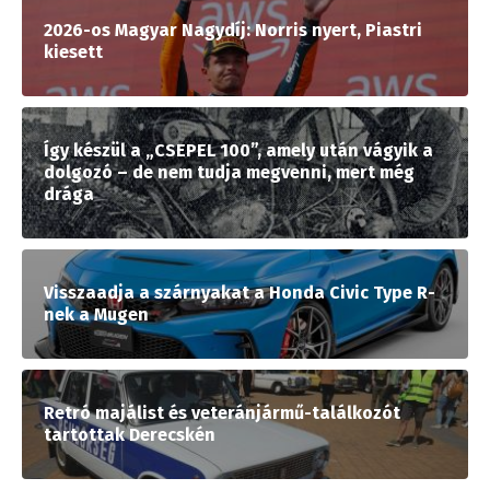
2026-os Magyar Nagydíj: Norris nyert, Piastri
kiesett
Így készül a „CSEPEL 100”, amely után vágyik a
dolgozó – de nem tudja megvenni, mert még
drága
Visszaadja a szárnyakat a Honda Civic Type R-
nek a Mugen
Retró majálist és veteránjármű-találkozót
tartottak Derecskén