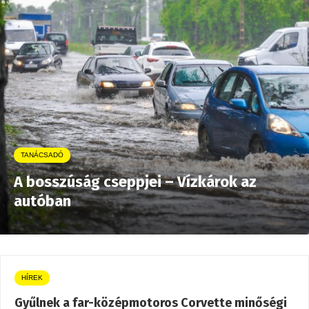
TANÁCSADÓ
A bosszúság cseppjei – Vízkárok az
autóban
HÍREK
Gyűlnek a far-középmotoros Corvette minőségi