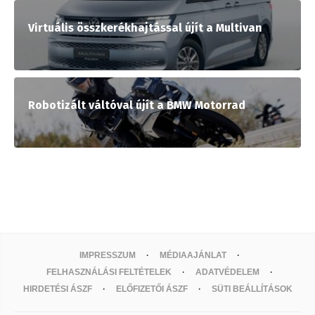
Virtuális összkerékhajtással újít a Multivan
Robotizált váltóval újít a BMW Motorrad
IMPRESSZUM
MÉDIAAJÁNLAT
FELHASZNÁLÁSI FELTÉTELEK
ADATVÉDELEM
HIRDETÉSI ÁSZF
ELŐFIZETŐI ÁSZF
SÜTI BEÁLLÍTÁSOK