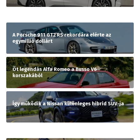
A Porsche 911 GT2 RS rekordára elérte az
egymillió dollárt
Öt legendás Alfa Romeo a Busso V6
korszakából
Így működik a Nissan különleges hibrid SUV-ja