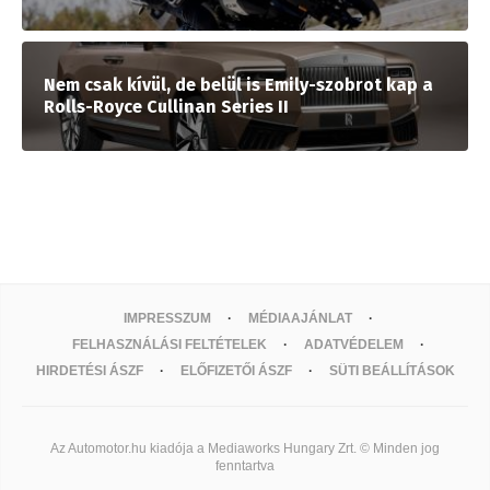
Nem csak kívül, de belül is Emily-szobrot kap a
Rolls-Royce Cullinan Series II
IMPRESSZUM
MÉDIAAJÁNLAT
FELHASZNÁLÁSI FELTÉTELEK
ADATVÉDELEM
HIRDETÉSI ÁSZF
ELŐFIZETŐI ÁSZF
SÜTI BEÁLLÍTÁSOK
Az Automotor.hu kiadója a Mediaworks Hungary Zrt. © Minden jog
fenntartva