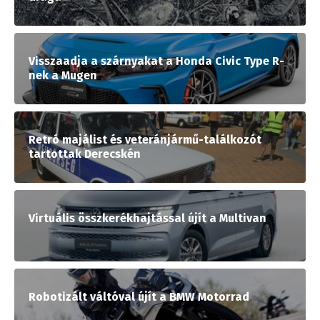
Visszaadja a szárnyakat a Honda Civic Type R-
nek a Mugen
Retró majálist és veteránjármű-találkozót
tartottak Derecskén
Virtuális összkerékhajtással újít a Multivan
Robotizált váltóval újít a BMW Motorrad