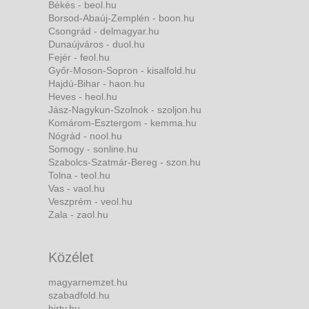
Békés - beol.hu
Borsod-Abaúj-Zemplén - boon.hu
Csongrád - delmagyar.hu
Dunaújváros - duol.hu
Fejér - feol.hu
Győr-Moson-Sopron - kisalfold.hu
Hajdú-Bihar - haon.hu
Heves - heol.hu
Jász-Nagykun-Szolnok - szoljon.hu
Komárom-Esztergom - kemma.hu
Nógrád - nool.hu
Somogy - sonline.hu
Szabolcs-Szatmár-Bereg - szon.hu
Tolna - teol.hu
Vas - vaol.hu
Veszprém - veol.hu
Zala - zaol.hu
Közélet
magyarnemzet.hu
szabadfold.hu
hirtv.hu