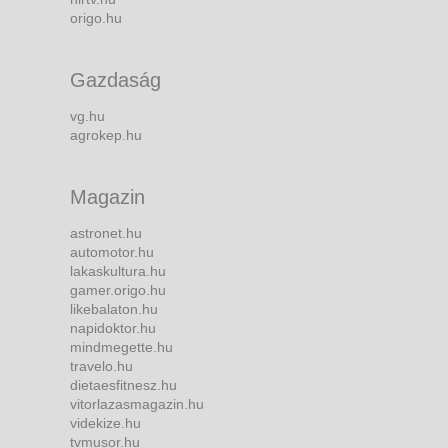
origo.hu
Gazdaság
vg.hu
agrokep.hu
Magazin
astronet.hu
automotor.hu
lakaskultura.hu
gamer.origo.hu
likebalaton.hu
napidoktor.hu
mindmegette.hu
travelo.hu
dietaesfitnesz.hu
vitorlazasmagazin.hu
videkize.hu
tvmusor.hu