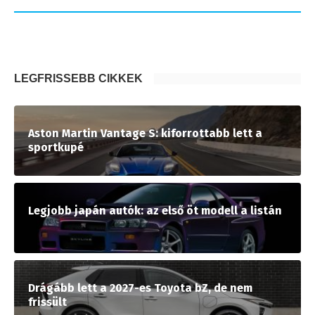
LEGFRISSEBB CIKKEK
Aston Martin Vantage S: kiforrottabb lett a
sportkupé
Legjobb japán autók: az első öt modell a listán
Drágább lett a 2027-es Toyota bZ, de nem
frissült