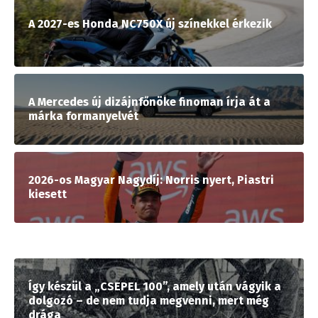
A 2027-es Honda NC750X új színekkel érkezik
A Mercedes új dizájnfőnöke finoman írja át a
márka formanyelvét
2026-os Magyar Nagydíj: Norris nyert, Piastri
kiesett
Így készül a „CSEPEL 100”, amely után vágyik a
dolgozó – de nem tudja megvenni, mert még
drága