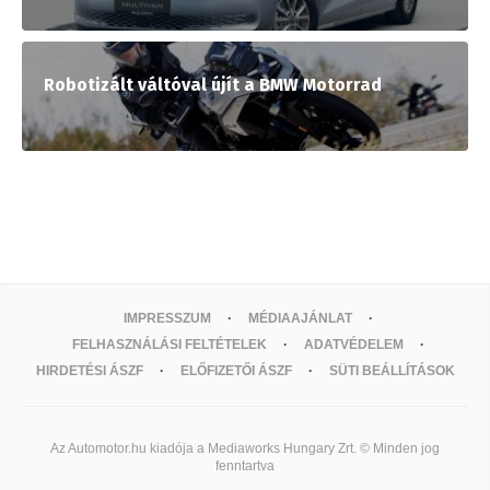
Robotizált váltóval újít a BMW Motorrad
IMPRESSZUM
MÉDIAAJÁNLAT
FELHASZNÁLÁSI FELTÉTELEK
ADATVÉDELEM
HIRDETÉSI ÁSZF
ELŐFIZETŐI ÁSZF
SÜTI BEÁLLÍTÁSOK
Az Automotor.hu kiadója a Mediaworks Hungary Zrt. © Minden jog
fenntartva