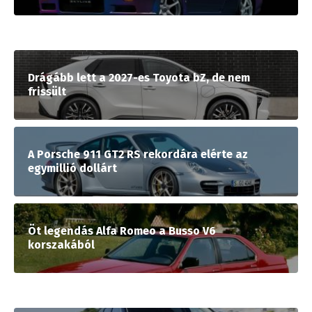
Drágább lett a 2027-es Toyota bZ, de nem
frissült
A Porsche 911 GT2 RS rekordára elérte az
egymillió dollárt
Öt legendás Alfa Romeo a Busso V6
korszakából