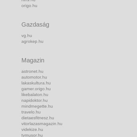
origo.hu
Gazdaság
vg.hu
agrokep.hu
Magazin
astronet.hu
automotor.hu
lakaskultura.hu
gamer.origo.hu
likebalaton.hu
napidoktor.hu
mindmegette.hu
travelo.hu
dietaesfitnesz.hu
vitorlazasmagazin.hu
videkize.hu
tvmusor.hu