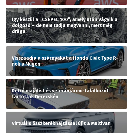
Így készül a „CSEPEL 100”, amely után vágyik a
dolgozó – de nem tudja megvenni, mert még
drága
Visszaadja a szárnyakat a Honda Civic Type R-
nek a Mugen
Retró majálist és veteránjármű-találkozót
tartottak Derecskén
Virtuális összkerékhajtással újít a Multivan