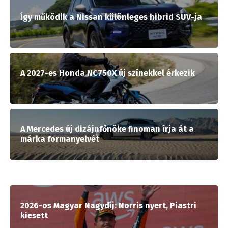
Így működik a Nissan különleges hibrid SUV-ja
A 2027-es Honda NC750X új színekkel érkezik
A Mercedes új dizájnfőnöke finoman írja át a
márka formanyelvét
2026-os Magyar Nagydíj: Norris nyert, Piastri
kiesett