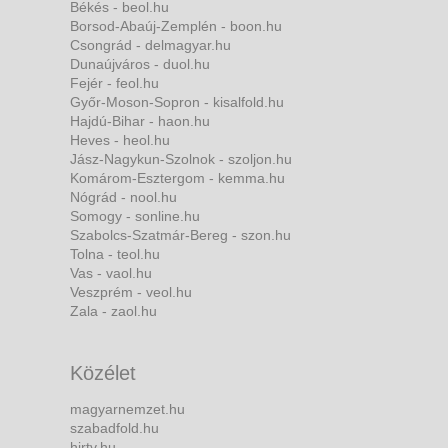
Békés - beol.hu
Borsod-Abaúj-Zemplén - boon.hu
Csongrád - delmagyar.hu
Dunaújváros - duol.hu
Fejér - feol.hu
Győr-Moson-Sopron - kisalfold.hu
Hajdú-Bihar - haon.hu
Heves - heol.hu
Jász-Nagykun-Szolnok - szoljon.hu
Komárom-Esztergom - kemma.hu
Nógrád - nool.hu
Somogy - sonline.hu
Szabolcs-Szatmár-Bereg - szon.hu
Tolna - teol.hu
Vas - vaol.hu
Veszprém - veol.hu
Zala - zaol.hu
Közélet
magyarnemzet.hu
szabadfold.hu
hirtv.hu