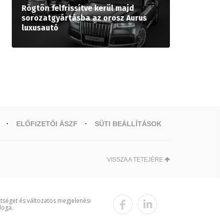
Rögtön felfrissítve kerül majd
sorozatgyártásba az orosz Aurus
luxusautó
ELŐFIZETŐI ÁSZF
SÜTI BEÁLLÍTÁSOK
VISSZA A TETEJÉRE
ttséget és változatos megjelenési
loga.