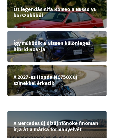
Öt legendás Alfa Romeo a Busso V6
korszakából
Így működik a Nissan különleges
hibrid SUV-ja
A 2027-es Honda NC750X új
színekkel érkezik
A Mercedes új dizájnfőnöke finoman
írja át a márka formanyelvét