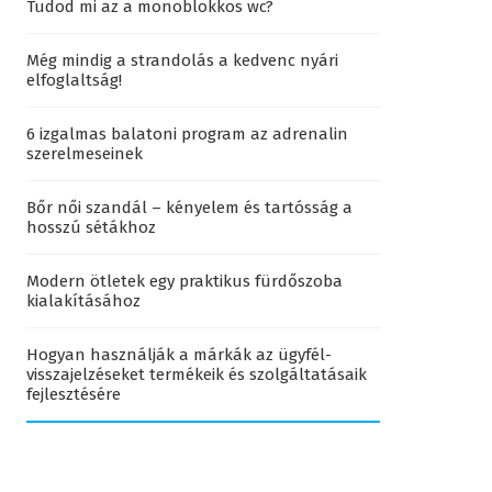
Tudod mi az a monoblokkos wc?
Még mindig a strandolás a kedvenc nyári
elfoglaltság!
6 izgalmas balatoni program az adrenalin
szerelmeseinek
Bőr női szandál – kényelem és tartósság a
hosszú sétákhoz
Modern ötletek egy praktikus fürdőszoba
kialakításához
Hogyan használják a márkák az ügyfél-
visszajelzéseket termékeik és szolgáltatásaik
fejlesztésére