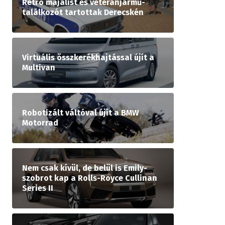
Retró majálist és veteránjármű-
találkozót tartottak Derecskén
Virtuális összkerékhajtással újít a
Multivan
Robotizált váltóval újít a BMW
Motorrad
Nem csak kívül, de belül is Emily-
szobrot kap a Rolls-Royce Cullinan
Series II