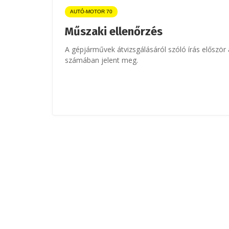
AUTÓ-MOTOR 70
Műszaki ellenőrzés
A gépjárművek átvizsgálásáról szóló írás előszö
számában jelent meg.