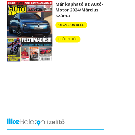
Már kapható az Autó-
Motor 2024/Március
száma
OLVASSON BELE
ELŐFIZETÉS