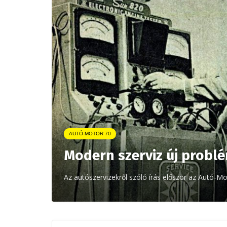
AUTÓ-MOTOR 70
Modern szerviz új probl
Az autószervizekről szóló írás először az Autó-