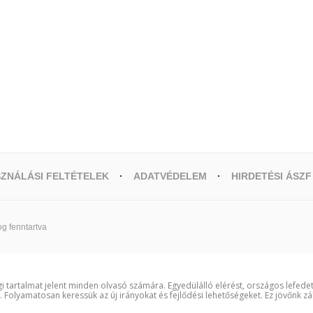
ZNÁLÁSI FELTÉTELEK
ADATVÉDELEM
HIRDETÉSI ÁSZF
g fenntartva
i tartalmat jelent minden olvasó számára. Egyedülálló elérést, országos lefede
t. Folyamatosan keressük az új irányokat és fejlődési lehetőségeket. Ez jövőnk zá