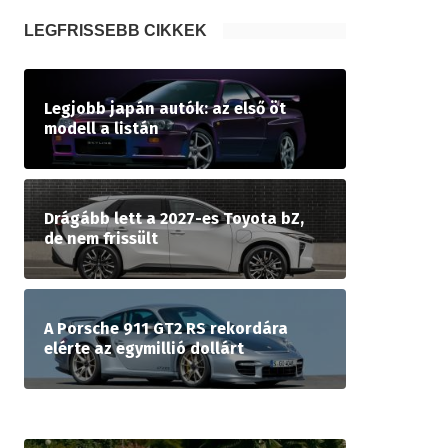
LEGFRISSEBB CIKKEK
Legjobb japán autók: az első öt
modell a listán
Drágább lett a 2027-es Toyota bZ,
de nem frissült
A Porsche 911 GT2 RS rekordára
elérte az egymillió dollárt