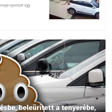
t, majd nyomott egy
sbe, beleürített a tenyerébe,