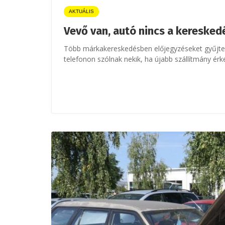
AKTUÁLIS
Vevő van, autó nincs a kereske
Több márkakereskedésben előjegyzéseket gyűjten
telefonon szólnak nekik, ha újabb szállítmány érk