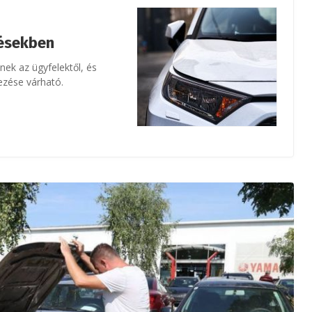
désekben
ek az ügyfelektől, és
ezése várható.