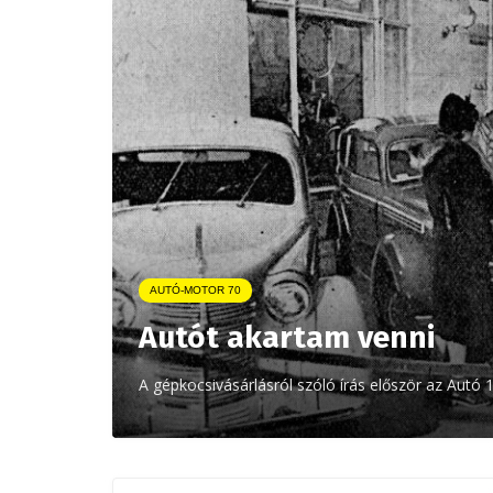
AUTÓ-MOTOR 70
Autót akartam venni
A gépkocsivásárlásról szóló írás először az Autó