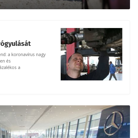
yógyulását
end: a koronavírus nagy
ben és
ázalékos a