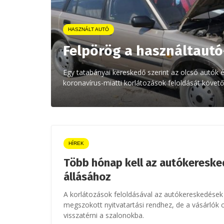
HASZNÁLT AUTÓ
Felpörög a használtautó
Egy tatabányai kereskedő szerint az olcsó autók 
koronavírus-miatti korlátozások feloldását követő
HÍREK
Több hónap kell az autókereske
állásához
A korlátozások feloldásával az autókereskedések 
megszokott nyitvatartási rendhez, de a vásárlók 
visszatérni a szalonokba.