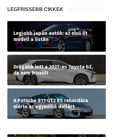
LEGFRISSEBB CIKKEK
Legjobb japán autók: az első öt
modell a listán
Drágább lett a 2027-es Toyota bZ,
de nem frissült
A Porsche 911 GT2 RS rekordára
elérte az egymillió dollárt