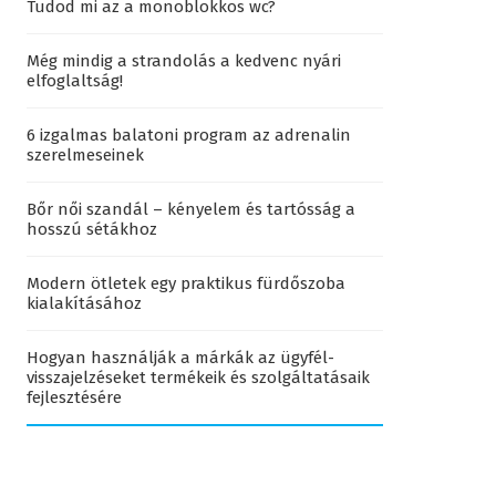
Tudod mi az a monoblokkos wc?
Még mindig a strandolás a kedvenc nyári
elfoglaltság!
6 izgalmas balatoni program az adrenalin
szerelmeseinek
Bőr női szandál – kényelem és tartósság a
hosszú sétákhoz
Modern ötletek egy praktikus fürdőszoba
kialakításához
Hogyan használják a márkák az ügyfél-
visszajelzéseket termékeik és szolgáltatásaik
fejlesztésére