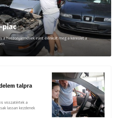
-piac
és a haszonjárművek iránt élénkült meg a kereslet a
en.
delem talpra
is visszatértek a
csak lassan kezdenek