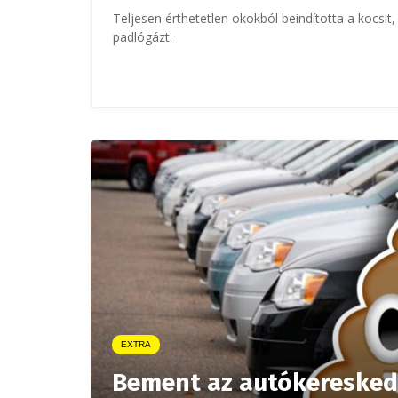
Teljesen érthetetlen okokból beindította a kocsi
padlógázt.
EXTRA
Bement az autókereskedé