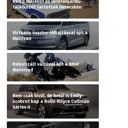
Retró majálist és veteránjármű-
találkozót tartottak Derecskén
Virtuális összkerékhajtással újít a
Multivan
Robotizált váltóval újít a BMW
Motorrad
Nem csak kívül, de belül is Emily-
szobrot kap a Rolls-Royce Cullinan
Series II