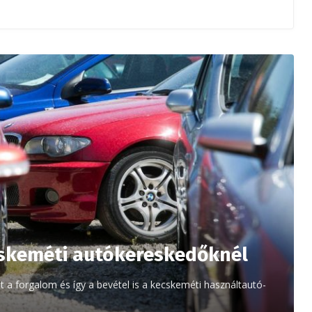
ecskeméti autókereskedőknél
t a forgalom és így a bevétel is a kecskeméti használtautó-