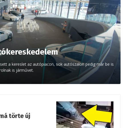
utókereskedelem
sett a kereslet az autópiacon, sok autószalon pedig már be is
rolnak is járművet.
á törte új