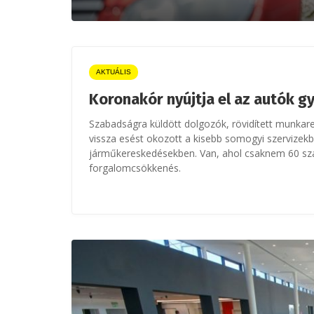
AKTUÁLIS
Koronakór nyújtja el az autók g
Szabadságra küldött dolgozók, rövidített munkar
vissza esést okozott a kisebb somogyi szervizek
járműkereskedésekben. Van, ahol csaknem 60 sz
forgalomcsökkenés.