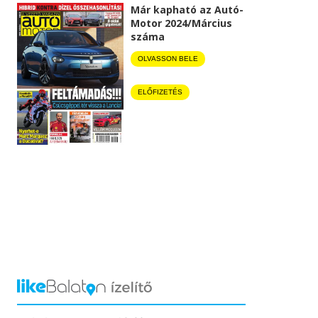
Már kapható az Autó-
Motor 2024/Március
száma
OLVASSON BELE
ELŐFIZETÉS