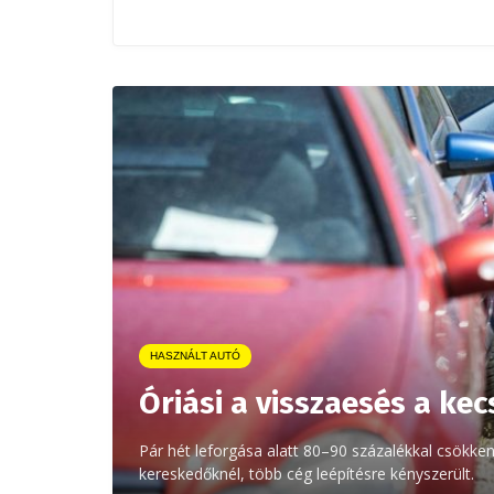
HASZNÁLT AUTÓ
Óriási a visszaesés a k
Pár hét leforgása alatt 80–90 százalékkal csökken
kereskedőknél, több cég leépítésre kényszerült.