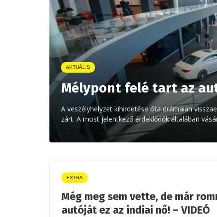
AKTUÁLIS
Mélypont felé tart az a
A veszélyhelyzet kihirdetése óta drámaian visszae
zárt. A most jelentkező érdeklődők általában vásá
EXTRA
Még meg sem vette, de már romm
autóját ez az indiai nő! – VIDEÓ