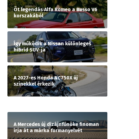
Öt legendás Alfa Romeo a Busso V6
korszakából
Így működik a Nissan különleges
hibrid SUV-ja
A 2027-es Honda NC750X új
színekkel érkezik
A Mercedes új dizájnfőnöke finoman
írja át a márka formanyelvét