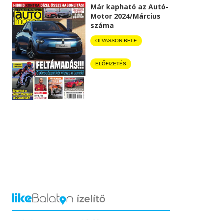
Már kapható az Autó-
Motor 2024/Március
száma
OLVASSON BELE
ELŐFIZETÉS