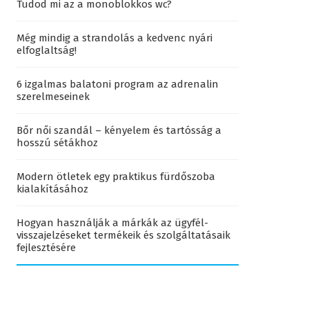
Tudod mi az a monoblokkos wc?
Még mindig a strandolás a kedvenc nyári
elfoglaltság!
6 izgalmas balatoni program az adrenalin
szerelmeseinek
Bőr női szandál – kényelem és tartósság a
hosszú sétákhoz
Modern ötletek egy praktikus fürdőszoba
kialakításához
Hogyan használják a márkák az ügyfél-
visszajelzéseket termékeik és szolgáltatásaik
fejlesztésére