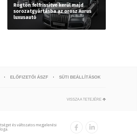
Rögtön felfrissítve kerül majd
sorozatgyártásba az orosz Aurus
luxusautó
ELŐFIZETŐI ÁSZF
SÜTI BEÁLLÍTÁSOK
VISSZA A TETEJÉRE
ttséget és változatos megjelenési
loga.