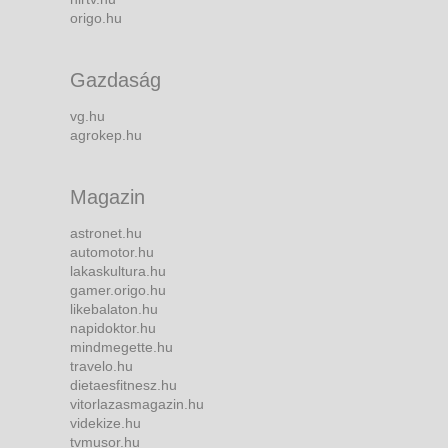
origo.hu
Gazdaság
vg.hu
agrokep.hu
Magazin
astronet.hu
automotor.hu
lakaskultura.hu
gamer.origo.hu
likebalaton.hu
napidoktor.hu
mindmegette.hu
travelo.hu
dietaesfitnesz.hu
vitorlazasmagazin.hu
videkize.hu
tvmusor.hu