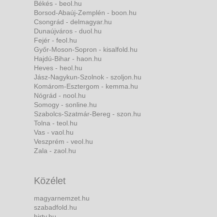
Békés - beol.hu
Borsod-Abaúj-Zemplén - boon.hu
Csongrád - delmagyar.hu
Dunaújváros - duol.hu
Fejér - feol.hu
Győr-Moson-Sopron - kisalfold.hu
Hajdú-Bihar - haon.hu
Heves - heol.hu
Jász-Nagykun-Szolnok - szoljon.hu
Komárom-Esztergom - kemma.hu
Nógrád - nool.hu
Somogy - sonline.hu
Szabolcs-Szatmár-Bereg - szon.hu
Tolna - teol.hu
Vas - vaol.hu
Veszprém - veol.hu
Zala - zaol.hu
Közélet
magyarnemzet.hu
szabadfold.hu
hirtv.hu