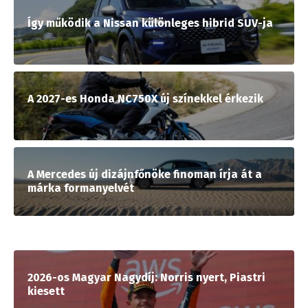
Így működik a Nissan különleges hibrid SUV-ja
A 2027-es Honda NC750X új színekkel érkezik
A Mercedes új dizájnfőnöke finoman írja át a
márka formanyelvét
2026-os Magyar Nagydíj: Norris nyert, Piastri
kiesett