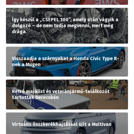
Így készül a „CSEPEL 100”, amely után vágyik a
dolgozó – de nem tudja megvenni, mert még
drága
Visszaadja a szárnyakat a Honda Civic Type R-
nek a Mugen
Retró majálist és veteránjármű-találkozót
tartottak Derecskén
Virtuális összkerékhajtással újít a Multivan