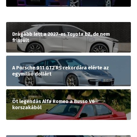
Drágább lett a 2027-es Toyota bZ, de nem
frissült
A Porsche 911 GT2 RS rekordára elérte az
egymillió dollárt
Öt legendás Alfa Romeo a Busso V6
korszakából