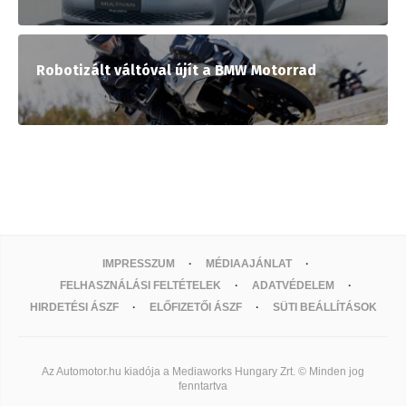
Robotizált váltóval újít a BMW Motorrad
IMPRESSZUM
MÉDIAAJÁNLAT
FELHASZNÁLÁSI FELTÉTELEK
ADATVÉDELEM
HIRDETÉSI ÁSZF
ELŐFIZETŐI ÁSZF
SÜTI BEÁLLÍTÁSOK
Az Automotor.hu kiadója a Mediaworks Hungary Zrt. © Minden jog
fenntartva