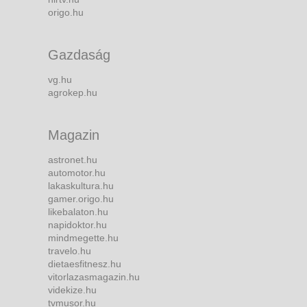
origo.hu
Gazdaság
vg.hu
agrokep.hu
Magazin
astronet.hu
automotor.hu
lakaskultura.hu
gamer.origo.hu
likebalaton.hu
napidoktor.hu
mindmegette.hu
travelo.hu
dietaesfitnesz.hu
vitorlazasmagazin.hu
videkize.hu
tvmusor.hu