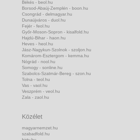
Békés - beol.hu
Borsod-Abaúj-Zemplén - boon.hu
Csongrád - delmagyar.hu
Dunaújváros - duol.hu
Fejér - feol.hu
Győr-Moson-Sopron - kisalfold.hu
Hajdú-Bihar - haon.hu
Heves - heol.hu
Jász-Nagykun-Szolnok - szoljon.hu
Komárom-Esztergom - kemma.hu
Nógrád - nool.hu
Somogy - sonline.hu
Szabolcs-Szatmár-Bereg - szon.hu
Tolna - teol.hu
Vas - vaol.hu
Veszprém - veol.hu
Zala - zaol.hu
Közélet
magyarnemzet.hu
szabadfold.hu
hirtv.hu