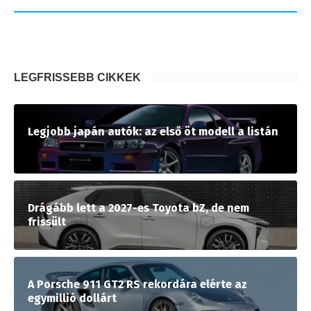
LEGFRISSEBB CIKKEK
Legjobb japán autók: az első öt modell a listán
Drágább lett a 2027-es Toyota bZ, de nem
frissült
A Porsche 911 GT2 RS rekordára elérte az
egymillió dollárt