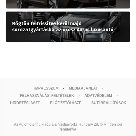
Rögtön felfrissítve kerül majd
sorozatgyártásba az orosz Aurus luxusautó
IMPRESSZUM
MÉDIAAJÁNLAT
FELHASZNÁLÁSI FELTÉTELEK
ADATVÉDELEM
HIRDETÉSI ÁSZF
ELŐFIZETŐI ÁSZF
SÜTI BEÁLLÍTÁSOK
Az Automotor.hu kiadója a Mediaworks Hungary Zrt. © Minden jog
fenntartva