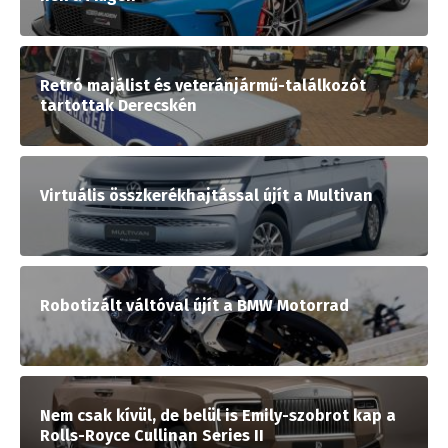
Retró majálist és veteránjármű-találkozót
tartottak Derecskén
Virtuális összkerékhajtással újít a Multivan
Robotizált váltóval újít a BMW Motorrad
Nem csak kívül, de belül is Emily-szobrot kap a
Rolls-Royce Cullinan Series II