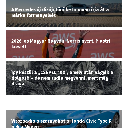
A Mercedes új dizájnfőnöke finoman írja át a
márka formanyelvét
2026-os Magyar Nagydíj: Norris nyert, Piastri
kiesett
Így készül a „CSEPEL 100”, amely után vágyik a
dolgozó – de nem tudja megvenni, mert még
drága
Visszaadja a szárnyakat a Honda Civic Type R-
nek a Mugen