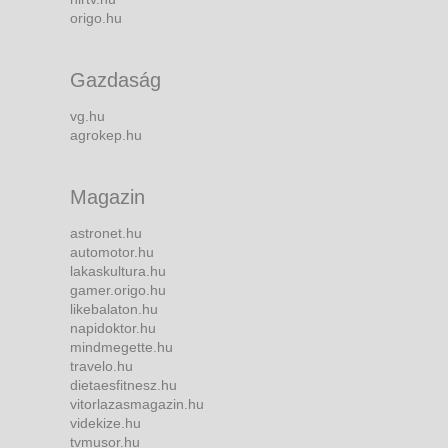
origo.hu
Gazdaság
vg.hu
agrokep.hu
Magazin
astronet.hu
automotor.hu
lakaskultura.hu
gamer.origo.hu
likebalaton.hu
napidoktor.hu
mindmegette.hu
travelo.hu
dietaesfitnesz.hu
vitorlazasmagazin.hu
videkize.hu
tvmusor.hu