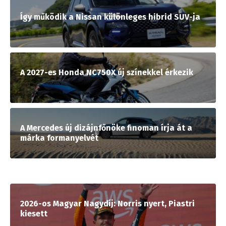
Így működik a Nissan különleges hibrid SUV-ja
A 2027-es Honda NC750X új színekkel érkezik
A Mercedes új dizájnfőnöke finoman írja át a
márka formanyelvét
2026-os Magyar Nagydíj: Norris nyert, Piastri
kiesett