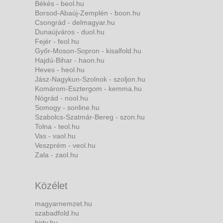
Békés - beol.hu
Borsod-Abaúj-Zemplén - boon.hu
Csongrád - delmagyar.hu
Dunaújváros - duol.hu
Fejér - feol.hu
Győr-Moson-Sopron - kisalfold.hu
Hajdú-Bihar - haon.hu
Heves - heol.hu
Jász-Nagykun-Szolnok - szoljon.hu
Komárom-Esztergom - kemma.hu
Nógrád - nool.hu
Somogy - sonline.hu
Szabolcs-Szatmár-Bereg - szon.hu
Tolna - teol.hu
Vas - vaol.hu
Veszprém - veol.hu
Zala - zaol.hu
Közélet
magyarnemzet.hu
szabadfold.hu
hirtv.hu