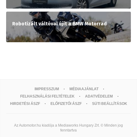
Robotizált váltóval újít a BMW Motorrad
IMPRESSZUM
MÉDIAAJÁNLAT
FELHASZNÁLÁSI FELTÉTELEK
ADATVÉDELEM
HIRDETÉSI ÁSZF
ELŐFIZETŐI ÁSZF
SÜTI BEÁLLÍTÁSOK
Az Automotor.hu kiadója a Mediaworks Hungary Zrt. © Minden jog
fenntartva