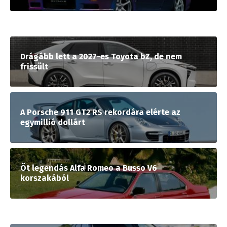
Drágább lett a 2027-es Toyota bZ, de nem
frissült
A Porsche 911 GT2 RS rekordára elérte az
egymillió dollárt
Öt legendás Alfa Romeo a Busso V6
korszakából