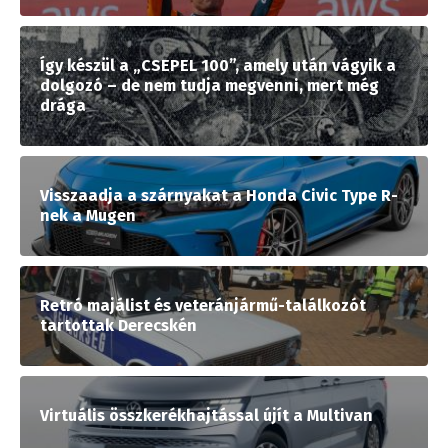
Így készül a „CSEPEL 100”, amely után vágyik a
dolgozó – de nem tudja megvenni, mert még
drága
Visszaadja a szárnyakat a Honda Civic Type R-
nek a Mugen
Retró majálist és veteránjármű-találkozót
tartottak Derecskén
Virtuális összkerékhajtással újít a Multivan