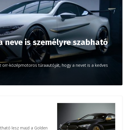
 neve is személyre szabható
z orr-középmotoros túraautóját, hogy a nevet is a kedves
ztható lesz majd a Golden