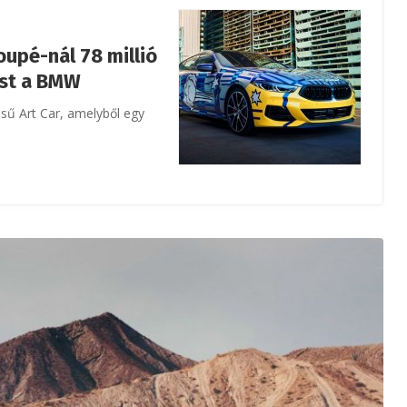
oupé-nál 78 millió
ést a BMW
ű Art Car, amelyből egy