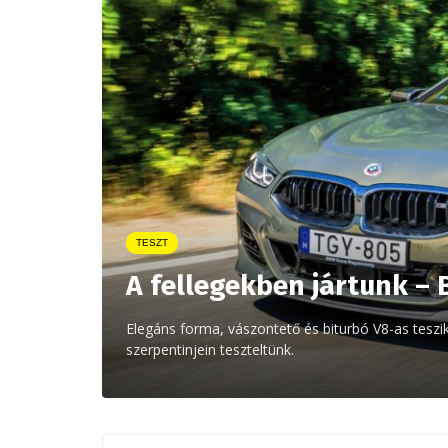
TESZT
A fellegekben jártunk – 
Elegáns forma, vászontető és biturbó V8-as teszi
szerpentinjein teszteltünk.