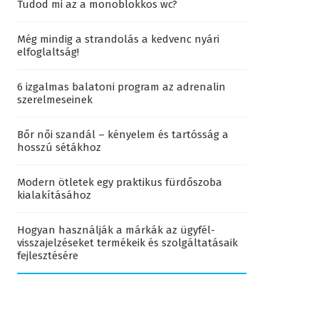
Tudod mi az a monoblokkos wc?
Még mindig a strandolás a kedvenc nyári
elfoglaltság!
6 izgalmas balatoni program az adrenalin
szerelmeseinek
Bőr női szandál – kényelem és tartósság a
hosszú sétákhoz
Modern ötletek egy praktikus fürdőszoba
kialakításához
Hogyan használják a márkák az ügyfél-
visszajelzéseket termékeik és szolgáltatásaik
fejlesztésére