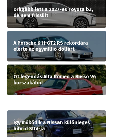
Drágább lett a 2027-es Toyota bZ,
de nem frissült
A Porsche 911 GT2 RS rekordára
elérte az egymillió dollárt
Öt legendás Alfa Romeo a Busso V6
korszakából
Így működik a Nissan különleges
hibrid SUV-ja