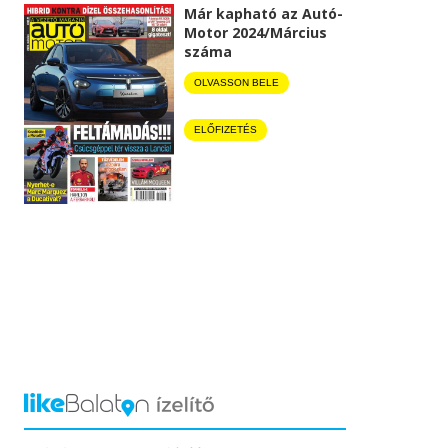
Már kapható az Autó-
Motor 2024/Március
száma
OLVASSON BELE
ELŐFIZETÉS