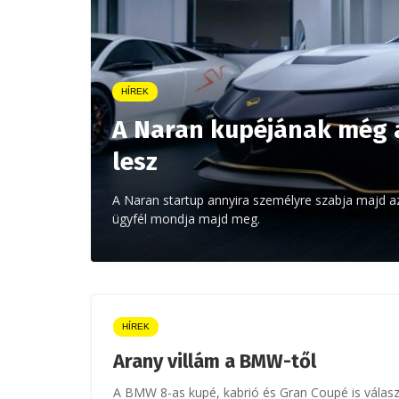
HÍREK
A Naran kupéjának még a
lesz
A Naran startup annyira személyre szabja majd a
ügyfél mondja majd meg.
HÍREK
Arany villám a BMW-től
A BMW 8-as kupé, kabrió és Gran Coupé is válas