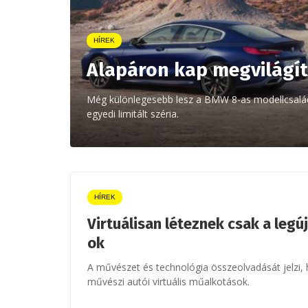
HÍREK
Alapáron kap megvilágít
Még különlegesebb lesz a BMW 8-as modellcsaládja 
egyedi limitált széria.
HÍREK
Virtuálisan léteznek csak a leg
ok
A művészet és technológia összeolvadását jelzi
művészi autói virtuális műalkotások.