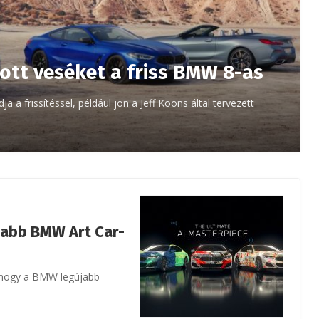
ott veséket a friss BMW 8-as
a frissítéssel, például jön a Jeff Koons által tervezett
újabb BMW Art Car-
, hogy a BMW legújabb