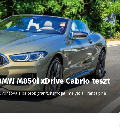
BMW M850i xDrive Cabrio teszt
k vonzóvá a bajorok gran turismóját, melyet a Transalpina