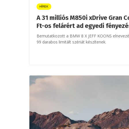
HÍREK
A 31 milliós M850i xDrive Gran C
Ft-os felárért ad egyedi fényez
Bemutatkozott a BMW 8 X JEFF KOONS elnevezés
99 darabos limitált szériát készítenek.