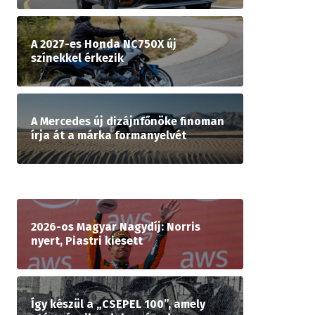
A 2027-es Honda NC750X új
színekkel érkezik
A Mercedes új dizájnfőnöke finoman
írja át a márka formanyelvét
2026-os Magyar Nagydíj: Norris
nyert, Piastri kiesett
Így készül a „CSEPEL 100”, amely