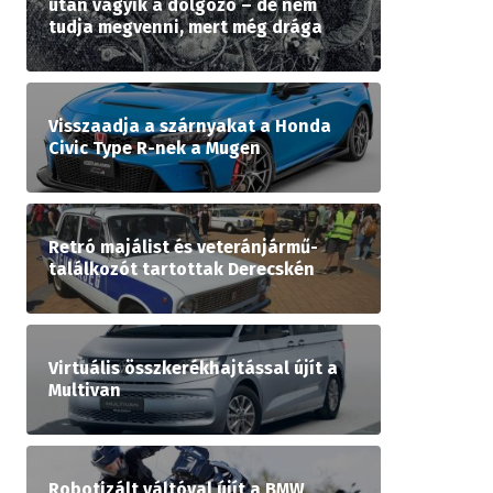
után vágyik a dolgozó – de nem
tudja megvenni, mert még drága
Visszaadja a szárnyakat a Honda
Civic Type R-nek a Mugen
Retró majálist és veteránjármű-
találkozót tartottak Derecskén
Virtuális összkerékhajtással újít a
Multivan
Robotizált váltóval újít a BMW