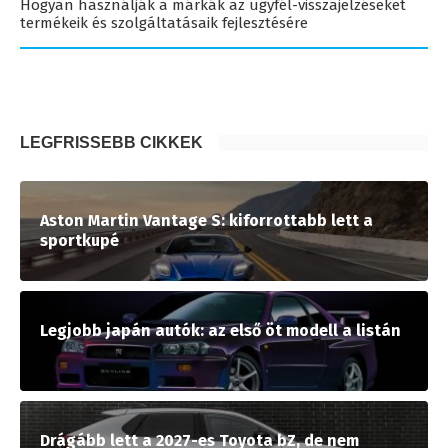
Hogyan használják a márkák az ügyfél-visszajelzéseket
termékeik és szolgáltatásaik fejlesztésére
LEGFRISSEBB CIKKEK
Aston Martin Vantage S: kiforrottabb lett a
sportkupé
Legjobb japán autók: az első öt modell a listán
Drágább lett a 2027-es Toyota bZ, de nem