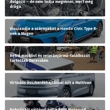
dolgozó – de nem tudja megvenni, mert még
drága
Visszaadja a szárnyakat a Honda Civic Type R-
nek a Mugen
Retró majálist és veteránjármű-találkozót
tartottak Derecskén
Virtuális összkerékhajtással újít a Multivan
Robotizált váltóval újít a BMW Motorrad