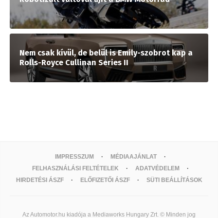
Nem csak kívül, de belül is Emily-szobrot kap a
Rolls-Royce Cullinan Series II
IMPRESSZUM
MÉDIAAJÁNLAT
FELHASZNÁLÁSI FELTÉTELEK
ADATVÉDELEM
HIRDETÉSI ÁSZF
ELŐFIZETŐI ÁSZF
SÜTI BEÁLLÍTÁSOK
Az Automotor.hu kiadója a Mediaworks Hungary Zrt. © Minden jog