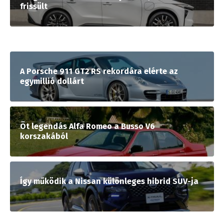
frissült
A Porsche 911 GT2 RS rekordára elérte az
egymillió dollárt
Öt legendás Alfa Romeo a Busso V6
korszakából
Így működik a Nissan különleges hibrid SUV-ja