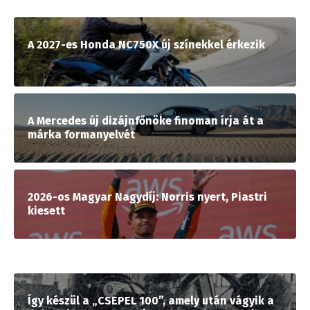
A 2027-es Honda NC750X új színekkel érkezik
A Mercedes új dizájnfőnöke finoman írja át a
márka formanyelvét
2026-os Magyar Nagydíj: Norris nyert, Piastri
kiesett
Így készül a „CSEPEL 100”, amely után vágyik a