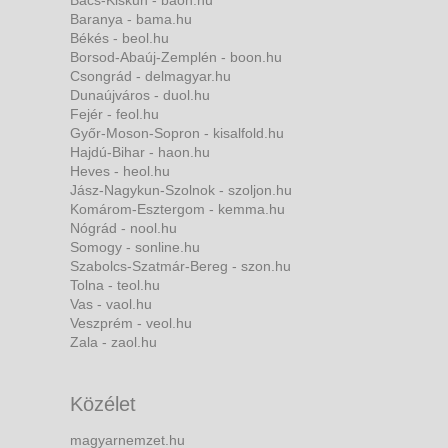
Bács-Kiskun - baon.hu
Baranya - bama.hu
Békés - beol.hu
Borsod-Abaúj-Zemplén - boon.hu
Csongrád - delmagyar.hu
Dunaújváros - duol.hu
Fejér - feol.hu
Győr-Moson-Sopron - kisalfold.hu
Hajdú-Bihar - haon.hu
Heves - heol.hu
Jász-Nagykun-Szolnok - szoljon.hu
Komárom-Esztergom - kemma.hu
Nógrád - nool.hu
Somogy - sonline.hu
Szabolcs-Szatmár-Bereg - szon.hu
Tolna - teol.hu
Vas - vaol.hu
Veszprém - veol.hu
Zala - zaol.hu
Közélet
magyarnemzet.hu