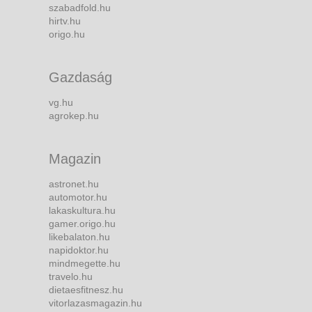
szabadfold.hu
hirtv.hu
origo.hu
Gazdaság
vg.hu
agrokep.hu
Magazin
astronet.hu
automotor.hu
lakaskultura.hu
gamer.origo.hu
likebalaton.hu
napidoktor.hu
mindmegette.hu
travelo.hu
dietaesfitnesz.hu
vitorlazasmagazin.hu