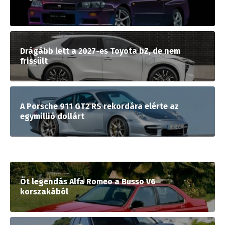
Drágább lett a 2027-es Toyota bZ, de nem
frissült
A Porsche 911 GT2 RS rekordára elérte az
egymillió dollárt
Öt legendás Alfa Romeo a Busso V6
korszakából