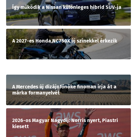
Így működik a Nissan különleges hibrid SUV-ja
A 2027-es Honda NC750X új színekkel érkezik
A Mercedes új dizájnfőnöke finoman írja át a
márka formanyelvét
2026-os Magyar Nagydíj: Norris nyert, Piastri
kiesett