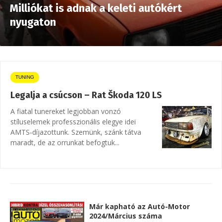
Milliókat is adnak a keleti autókért
nyugaton
TUNING
Legalja a csúcson – Rat Škoda 120 LS
A fiatal tunereket legjobban vonzó
stíluselemek professzionális elegye idei
AMTS-díjazottunk. Szemünk, szánk tátva
maradt, de az orrunkat befogtuk...
Már kapható az Autó-Motor
2024/Március száma