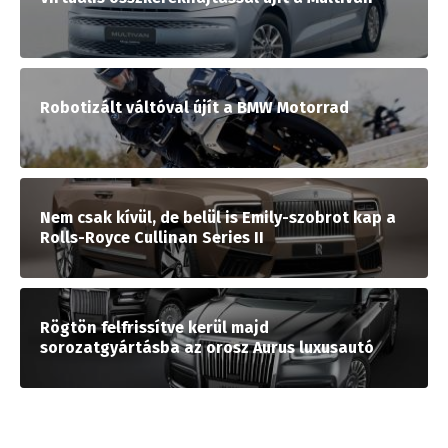
Robotizált váltóval újít a BMW Motorrad
Nem csak kívül, de belül is Emily-szobrot kap a
Rolls-Royce Cullinan Series II
Rögtön felfrissítve kerül majd
sorozatgyártásba az orosz Aurus luxusautó