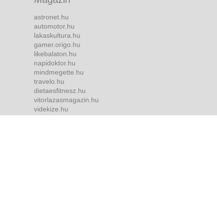
astronet.hu
automotor.hu
lakaskultura.hu
gamer.origo.hu
likebalaton.hu
napidoktor.hu
mindmegette.hu
travelo.hu
dietaesfitnesz.hu
vitorlazasmagazin.hu
videkize.hu
tvmusor.hu
Bulvár
borsonline.hu
ripost.hu
metropol.hu
life.hu
she.hu