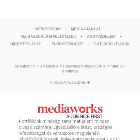
IMPRESSZUM
MÉDIAAJÁNLAT
FELHASZNÁLÁSI FELTÉTELEK
ADATVÉDELEM
HIRDETÉSI ÁSZF
ELŐFIZETŐI ÁSZF
SÜTI BEÁLLÍTÁSOK
Az Automotor.hu kiadója a Mediaworks Hungary Zrt. © Minden jog
fenntartva
VISSZA A TETEJÉRE
Portfóliónk minőségi tartalmat jelent minden
olvasó számára. Egyedülálló elérést, országos
lefedettséget és változatos megjelenési
lehetőséget biztosít. Folyamatosan keressük az új