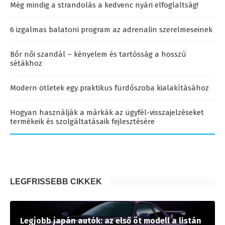
Még mindig a strandolás a kedvenc nyári elfoglaltság!
6 izgalmas balatoni program az adrenalin szerelmeseinek
Bőr női szandál – kényelem és tartósság a hosszú
sétákhoz
Modern ötletek egy praktikus fürdőszoba kialakításához
Hogyan használják a márkák az ügyfél-visszajelzéseket
termékeik és szolgáltatásaik fejlesztésére
LEGFRISSEBB CIKKEK
Legjobb japán autók: az első öt modell a listán