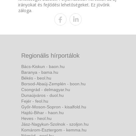
irányokat és fejlődési lehetőségeket. Ez jövőnk
záloga.
Regionális hírportálok
Bács-Kiskun - baon.hu
Baranya - bama.hu
Békés - beol.hu
Borsod-Abaúj-Zemplén - boon.hu
Csongrád - delmagyar.hu
Dunaújváros - duol.hu
Fejér - feol.hu
Győr-Moson-Sopron - kisalfold.hu
Hajdú-Bihar - haon.hu
Heves - heol.hu
Jász-Nagykun-Szolnok - szoljon.hu
Komárom-Esztergom - kemma.hu
Nógrád - nool.hu