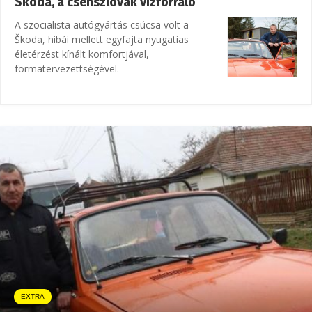
Skoda, a csehszlovák vízforraló
A szocialista autógyártás csúcsa volt a
Škoda, hibái mellett egyfajta nyugatias
életérzést kínált komfortjával,
formatervezettségével.
EXTRA