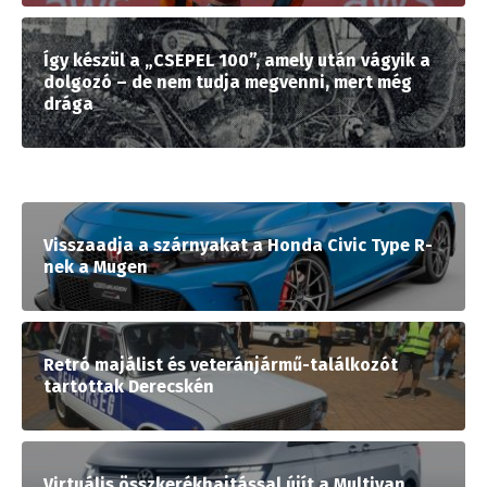
Így készül a „CSEPEL 100”, amely után vágyik a
dolgozó – de nem tudja megvenni, mert még
drága
Visszaadja a szárnyakat a Honda Civic Type R-
nek a Mugen
Retró majálist és veteránjármű-találkozót
tartottak Derecskén
Virtuális összkerékhajtással újít a Multivan