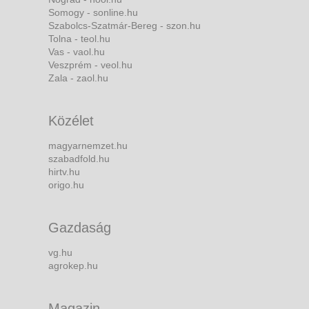
Somogy - sonline.hu
Szabolcs-Szatmár-Bereg - szon.hu
Tolna - teol.hu
Vas - vaol.hu
Veszprém - veol.hu
Zala - zaol.hu
Közélet
magyarnemzet.hu
szabadfold.hu
hirtv.hu
origo.hu
Gazdaság
vg.hu
agrokep.hu
Magazin