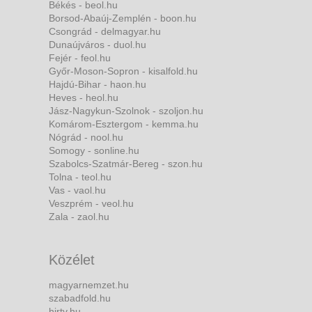
Békés - beol.hu
Borsod-Abaúj-Zemplén - boon.hu
Csongrád - delmagyar.hu
Dunaújváros - duol.hu
Fejér - feol.hu
Győr-Moson-Sopron - kisalfold.hu
Hajdú-Bihar - haon.hu
Heves - heol.hu
Jász-Nagykun-Szolnok - szoljon.hu
Komárom-Esztergom - kemma.hu
Nógrád - nool.hu
Somogy - sonline.hu
Szabolcs-Szatmár-Bereg - szon.hu
Tolna - teol.hu
Vas - vaol.hu
Veszprém - veol.hu
Zala - zaol.hu
Közélet
magyarnemzet.hu
szabadfold.hu
hirtv.hu