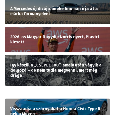
A Mercedes új dizájnfőnöke finoman írja át a
márka formanyelvét
2026-os Magyar Nagydíj: Norris nyert, Piastri
kiesett
Így készül a „CSEPEL 100”, amely után vágyik a
dolgozó – de nem tudja megvenni, mert még
drága
Visszaadja a szárnyakat a Honda Civic Type R-
nek a Mugen