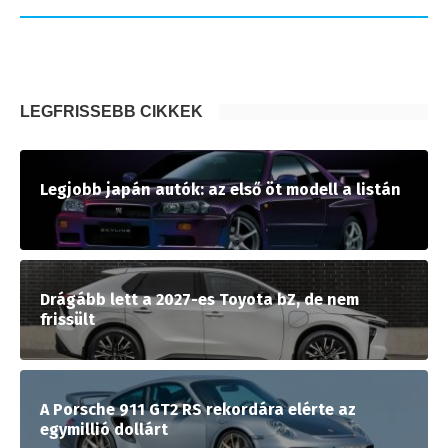
LEGFRISSEBB CIKKEK
Legjobb japán autók: az első öt modell a listán
Drágább lett a 2027-es Toyota bZ, de nem
frissült
A Porsche 911 GT2 RS rekordára elérte az
egymillió dollárt