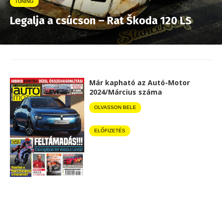
TUNING
Legalja a csúcson – Rat Škoda 120 LS
Már kapható az Autó-Motor
2024/Március száma
OLVASSON BELE
ELŐFIZETÉS