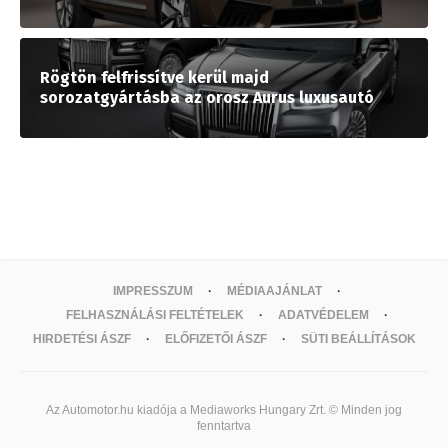
Rögtön felfrissítve kerül majd
sorozatgyártásba az orosz Aurus luxusautó
IMPRESSZUM
MÉDIAAJÁNLAT
FELHASZNÁLÁSI FELTÉTELEK
ADATVÉDELEM
HIRDETÉSI ÁSZF
ELŐFIZETŐI ÁSZF
SÜTI BEÁLLÍTÁSOK
Az Automotor.hu kiadója a Mediaworks Hungary Zrt. © Minden jog
fenntartva