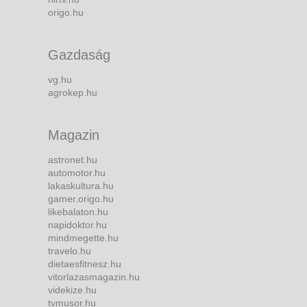
origo.hu
Gazdaság
vg.hu
agrokep.hu
Magazin
astronet.hu
automotor.hu
lakaskultura.hu
gamer.origo.hu
likebalaton.hu
napidoktor.hu
mindmegette.hu
travelo.hu
dietaesfitnesz.hu
vitorlazasmagazin.hu
videkize.hu
tvmusor.hu