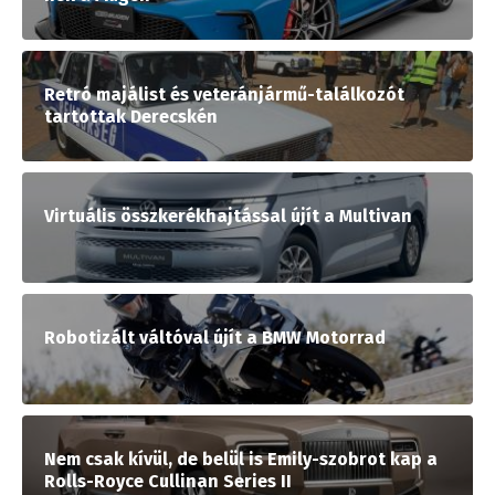
Retró majálist és veteránjármű-találkozót
tartottak Derecskén
Virtuális összkerékhajtással újít a Multivan
Robotizált váltóval újít a BMW Motorrad
Nem csak kívül, de belül is Emily-szobrot kap a
Rolls-Royce Cullinan Series II