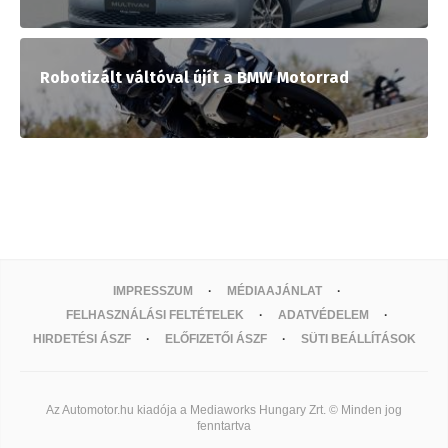
Robotizált váltóval újít a BMW Motorrad
IMPRESSZUM
MÉDIAAJÁNLAT
FELHASZNÁLÁSI FELTÉTELEK
ADATVÉDELEM
HIRDETÉSI ÁSZF
ELŐFIZETŐI ÁSZF
SÜTI BEÁLLÍTÁSOK
Az Automotor.hu kiadója a Mediaworks Hungary Zrt. © Minden jog
fenntartva