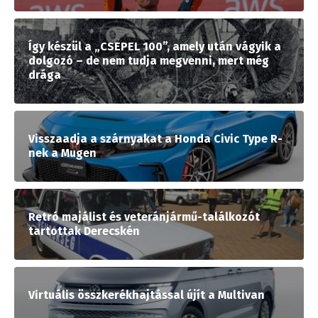
Így készül a „CSEPEL 100”, amely után vágyik a
dolgozó – de nem tudja megvenni, mert még
drága
Visszaadja a szárnyakat a Honda Civic Type R-
nek a Mugen
Retró majálist és veteránjármű-találkozót
tartottak Derecskén
Virtuális összkerékhajtással újít a Multivan