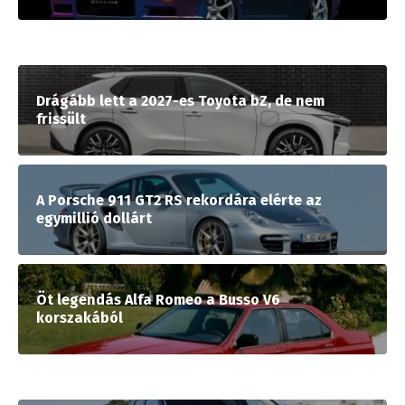
Drágább lett a 2027-es Toyota bZ, de nem
frissült
A Porsche 911 GT2 RS rekordára elérte az
egymillió dollárt
Öt legendás Alfa Romeo a Busso V6
korszakából