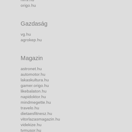
origo.hu
Gazdaság
vg.hu
agrokep.hu
Magazin
astronet.hu
automotor.hu
lakaskultura.hu
gamer.origo.hu
likebalaton.hu
napidoktor.hu
mindmegette.hu
travelo.hu
dietaesfitnesz.hu
vitorlazasmagazin.hu
videkize.hu
tvmusor.hu