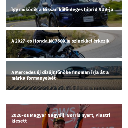
Így működik a Nissan különleges hibrid SUV-ja
A 2027-es Honda NC750X új színekkel érkezik
A Mercedes új dizájnfőnöke finoman írja át a
márka formanyelvét
2026-os Magyar Nagydíj: Norris nyert, Piastri
kiesett