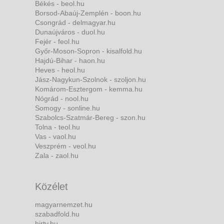
Békés - beol.hu
Borsod-Abaúj-Zemplén - boon.hu
Csongrád - delmagyar.hu
Dunaújváros - duol.hu
Fejér - feol.hu
Győr-Moson-Sopron - kisalfold.hu
Hajdú-Bihar - haon.hu
Heves - heol.hu
Jász-Nagykun-Szolnok - szoljon.hu
Komárom-Esztergom - kemma.hu
Nógrád - nool.hu
Somogy - sonline.hu
Szabolcs-Szatmár-Bereg - szon.hu
Tolna - teol.hu
Vas - vaol.hu
Veszprém - veol.hu
Zala - zaol.hu
Közélet
magyarnemzet.hu
szabadfold.hu
hirtv.hu