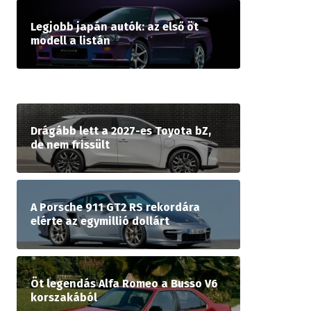
Legjobb japán autók: az első öt
modell a listán
Drágább lett a 2027-es Toyota bZ,
de nem frissült
A Porsche 911 GT2 RS rekordára
elérte az egymillió dollárt
Öt legendás Alfa Romeo a Busso V6
korszakából