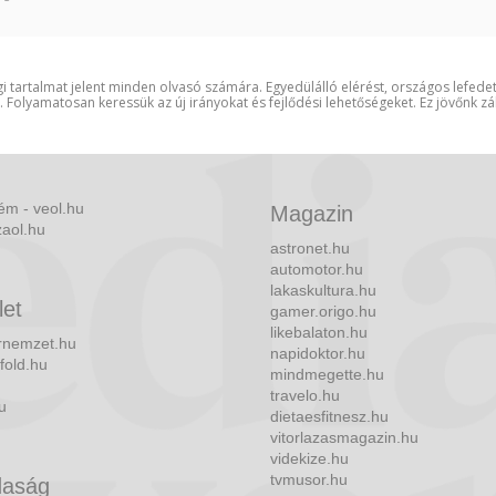
i tartalmat jelent minden olvasó számára. Egyedülálló elérést, országos lefede
t. Folyamatosan keressük az új irányokat és fejlődési lehetőségeket. Ez jövőnk zá
ém - veol.hu
Magazin
zaol.hu
astronet.hu
automotor.hu
lakaskultura.hu
let
gamer.origo.hu
likebalaton.hu
nemzet.hu
napidoktor.hu
fold.hu
mindmegette.hu
travelo.hu
u
dietaesfitnesz.hu
vitorlazasmagazin.hu
videkize.hu
tvmusor.hu
aság