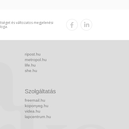
ttséget és változatos megjelenési
loga.
ripost.hu
metropol.hu
life.hu
she.hu
Szolgáltatás
freemail.hu
koponyeg.hu
videa.hu
lapcentrum.hu