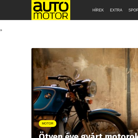
HÍREK
EXTRA
SPO
»
MOTOR
Ötven éve gyárt motoro