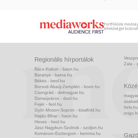
Portfóliónk minőség
lehetőséget biztosí
Veszpr
Regionális hírportálok
Zala - 
Bács-Kiskun - baon.hu
Baranya - bama.hu
Békés - beol.hu
Közé
Borsod-Abaúj-Zemplén - boon.hu
Csongrád - delmagyar.hu
magyar
Dunaújváros - duol.hu
szabad
Fejér - feol.hu
hirtv.hu
Győr-Moson-Sopron - kisalfold.hu
origo.h
Hajdú-Bihar - haon.hu
Heves - heol.hu
Jász-Nagykun-Szolnok - szoljon.hu
Komárom-Esztergom - kemma.hu
Gazd