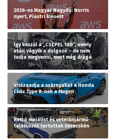
2026-os Magyar Nagydíj: Norris
nyert, Piastri kiesett
Így készül a „CSEPEL 100”, amely
után vágyik a dolgozó – de nem
tudja megvenni, mert még drága
Visszaadja a szárnyakat a Honda
Civic Type R-nek a Mugen
Retró majálist és veteránjármű-
találkozót tartottak Derecskén