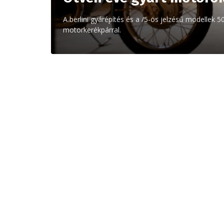
A berlini gyárépítés és a /5-ös jelzésű modellek 5
motorkerékpárral.