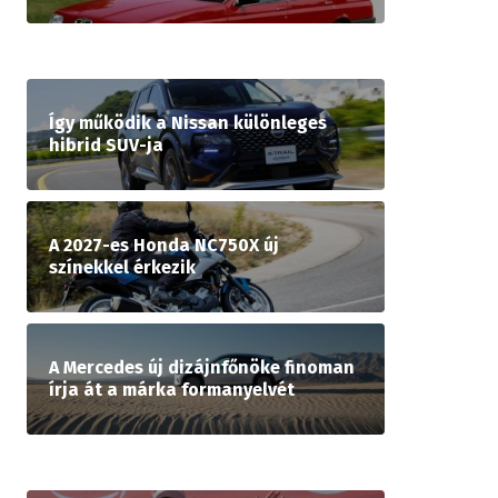
Így működik a Nissan különleges
hibrid SUV-ja
A 2027-es Honda NC750X új
színekkel érkezik
A Mercedes új dizájnfőnöke finoman
írja át a márka formanyelvét