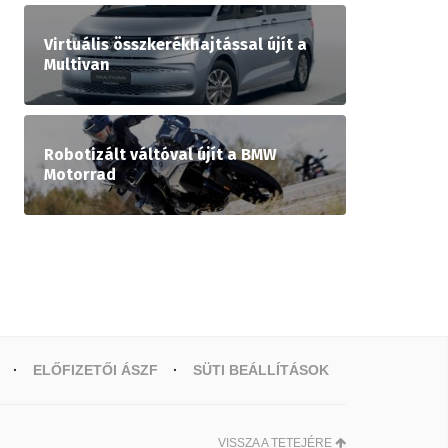
Virtuális összkerékhajtással újít a
Multivan
Robotizált váltóval újít a BMW
Motorrad
ELŐFIZETŐI ÁSZF
SÜTI BEÁLLÍTÁSOK
VISSZA A TETEJÉRE