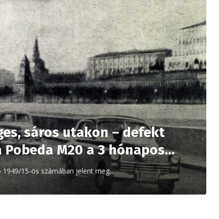
ges, sáros utakon – defekt
 a Pobeda M20 a 3 hónapos…
utó 1949/15-ös számában jelent meg.