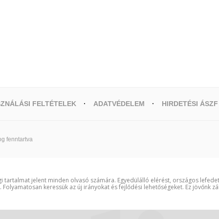
ZNÁLÁSI FELTÉTELEK
ADATVÉDELEM
HIRDETÉSI ÁSZF
g fenntartva
i tartalmat jelent minden olvasó számára. Egyedülálló elérést, országos lefede
t. Folyamatosan keressük az új irányokat és fejlődési lehetőségeket. Ez jövőnk zá