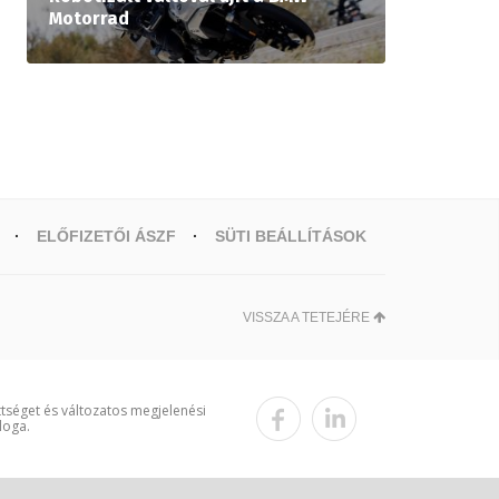
Motorrad
ELŐFIZETŐI ÁSZF
SÜTI BEÁLLÍTÁSOK
VISSZA A TETEJÉRE
ttséget és változatos megjelenési
loga.