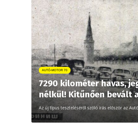
AUTÓ-MOTOR 70
7290 kilométer havas, je
nélkül! Kitűnően bevált
Az új típus teszteléséről szóló írás először az A