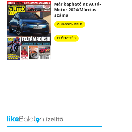
Már kapható az Autó-
Motor 2024/Március
száma
OLVASSON BELE
ELŐFIZETÉS