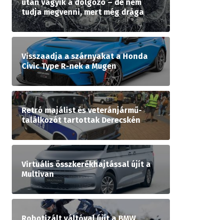
után vágyik a dolgozó – de nem
tudja megvenni, mert még drága
Visszaadja a szárnyakat a Honda
Civic Type R-nek a Mugen
Retró majálist és veteránjármű-
találkozót tartottak Derecskén
Virtuális összkerékhajtással újít a
Multivan
Robotizált váltóval újít a BMW