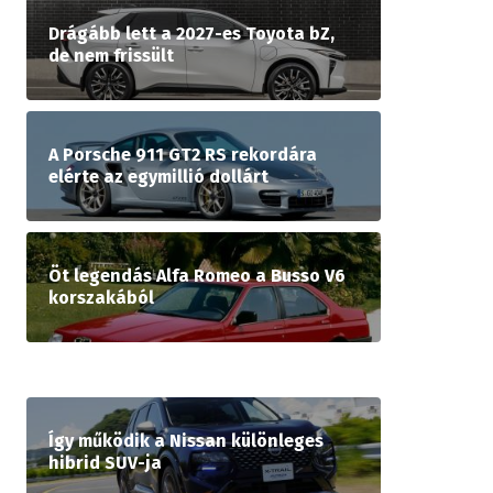
Drágább lett a 2027-es Toyota bZ,
de nem frissült
A Porsche 911 GT2 RS rekordára
elérte az egymillió dollárt
Öt legendás Alfa Romeo a Busso V6
korszakából
Így működik a Nissan különleges
hibrid SUV-ja