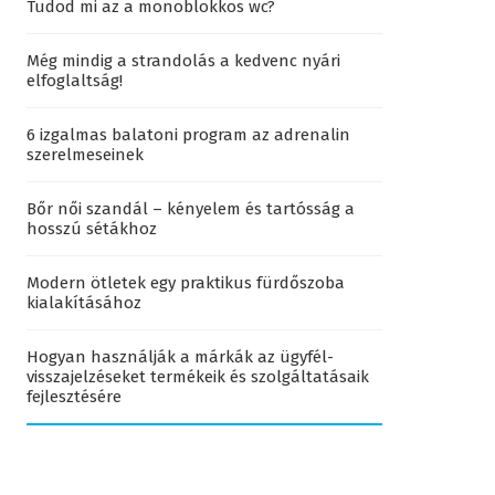
Tudod mi az a monoblokkos wc?
Még mindig a strandolás a kedvenc nyári
elfoglaltság!
6 izgalmas balatoni program az adrenalin
szerelmeseinek
Bőr női szandál – kényelem és tartósság a
hosszú sétákhoz
Modern ötletek egy praktikus fürdőszoba
kialakításához
Hogyan használják a márkák az ügyfél-
visszajelzéseket termékeik és szolgáltatásaik
fejlesztésére