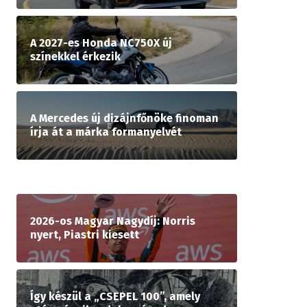
A 2027-es Honda NC750X új
színekkel érkezik
A Mercedes új dizájnfőnöke finoman
írja át a márka formanyelvét
2026-os Magyar Nagydíj: Norris
nyert, Piastri kiesett
Így készül a „CSEPEL 100”, amely