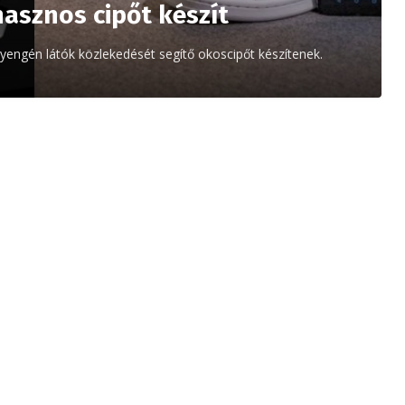
hasznos cipőt készít
gyengén látók közlekedését segítő okoscipőt készítenek.