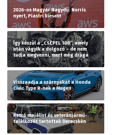
2026-os Magyar Nagydíj: Norris
nyert, Piastri kiesett
Így készül a „CSEPEL 100”, amely
után vágyik a dolgozó – de nem
tudja megvenni, mert még drága
Visszaadja a szárnyakat a Honda
Civic Type R-nek a Mugen
Retró majálist és veteránjármű-
találkozót tartottak Derecskén