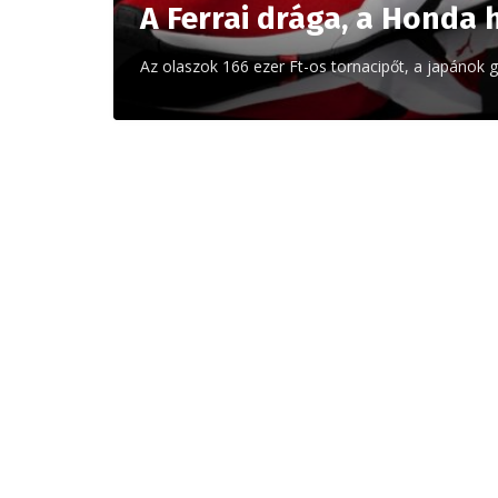
A Ferrai drága, a Honda 
Az olaszok 166 ezer Ft-os tornacipőt, a japánok 