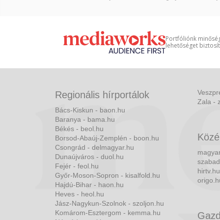
Portfóliónk minőség
lehetőséget biztosí
Veszpr
Regionális hírportálok
Zala - 
Bács-Kiskun - baon.hu
Baranya - bama.hu
Békés - beol.hu
Közé
Borsod-Abaúj-Zemplén - boon.hu
Csongrád - delmagyar.hu
magyar
Dunaújváros - duol.hu
szabad
Fejér - feol.hu
hirtv.hu
Győr-Moson-Sopron - kisalfold.hu
origo.h
Hajdú-Bihar - haon.hu
Heves - heol.hu
Jász-Nagykun-Szolnok - szoljon.hu
Komárom-Esztergom - kemma.hu
Gazd