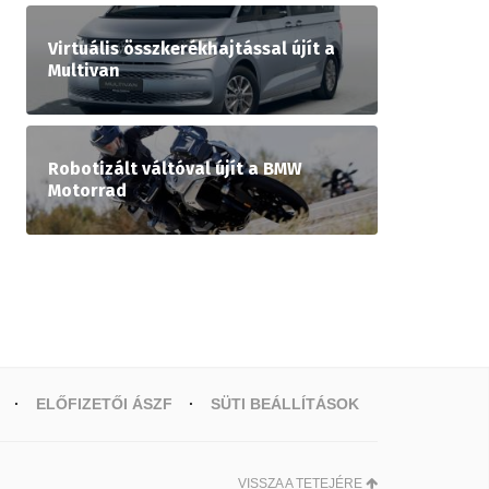
Virtuális összkerékhajtással újít a
Multivan
Robotizált váltóval újít a BMW
Motorrad
ELŐFIZETŐI ÁSZF
SÜTI BEÁLLÍTÁSOK
VISSZA A TETEJÉRE