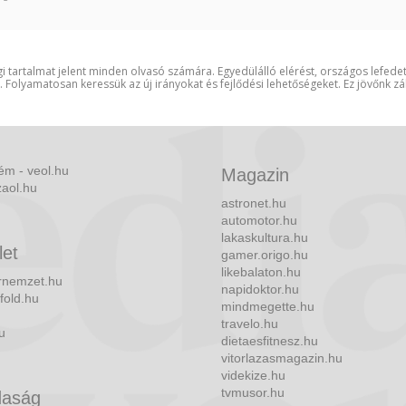
i tartalmat jelent minden olvasó számára. Egyedülálló elérést, országos lefede
t. Folyamatosan keressük az új irányokat és fejlődési lehetőségeket. Ez jövőnk zá
ém - veol.hu
Magazin
zaol.hu
astronet.hu
automotor.hu
lakaskultura.hu
let
gamer.origo.hu
likebalaton.hu
nemzet.hu
napidoktor.hu
fold.hu
mindmegette.hu
travelo.hu
u
dietaesfitnesz.hu
vitorlazasmagazin.hu
videkize.hu
tvmusor.hu
aság