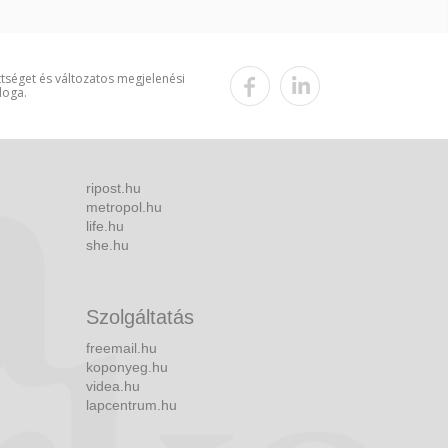
ttséget és változatos megjelenési
loga.
ripost.hu
metropol.hu
life.hu
she.hu
Szolgáltatás
freemail.hu
koponyeg.hu
videa.hu
lapcentrum.hu