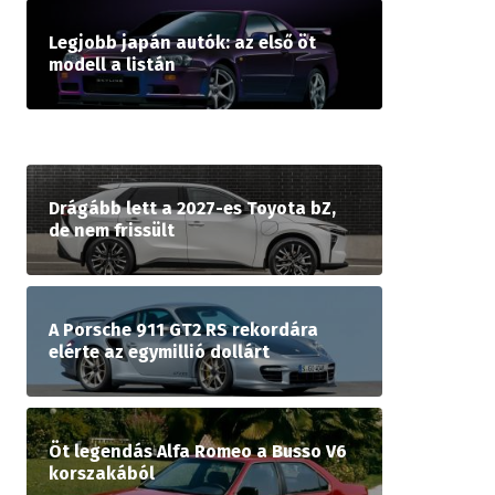
Legjobb japán autók: az első öt
modell a listán
Drágább lett a 2027-es Toyota bZ,
de nem frissült
A Porsche 911 GT2 RS rekordára
elérte az egymillió dollárt
Öt legendás Alfa Romeo a Busso V6
korszakából