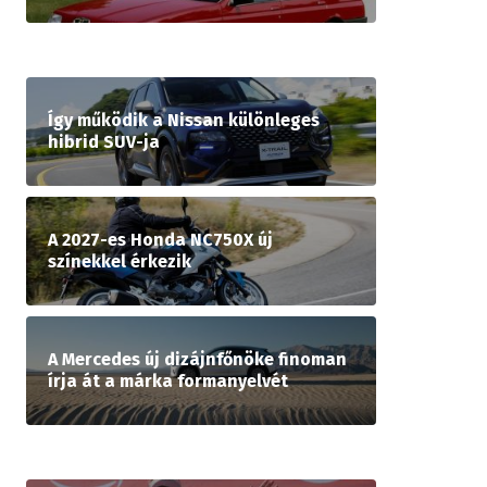
Így működik a Nissan különleges
hibrid SUV-ja
A 2027-es Honda NC750X új
színekkel érkezik
A Mercedes új dizájnfőnöke finoman
írja át a márka formanyelvét