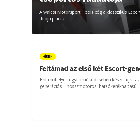
A walesi Motorsport Tools cég a klasszikus Escor
dobja piacra.
HÍREK
Feltámad az első két Escort-gen
Brit műhelyek együttműködésében készül újra az
generációs – hosszmotoros, hátsókerékhajtású –