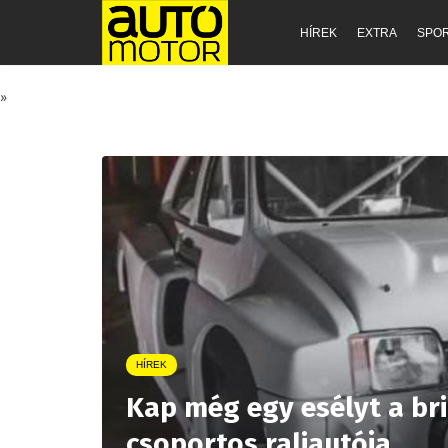
HÍREK
EXTRA
SPO
»
HÍREK
Kap még egy esélyt a br
csoportos raliautója