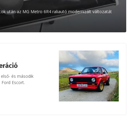
tok után az MG Metro 6R4 raliautó modernizált változatát
eráció
 első- és második
 Ford Escort.