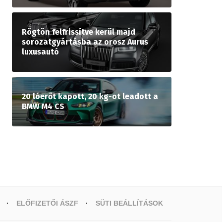
Rögtön felfrissítve kerül majd
sorozatgyártásba az orosz Aurus
luxusautó
20 lóerőt kapott, 20 kg-ot leadott a
BMW M4 CS
ELŐFIZETŐI ÁSZF
SÜTI BEÁLLÍTÁSOK