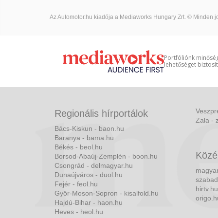
Az Automotor.hu kiadója a Mediaworks Hungary Zrt. © Minden jo
Portfóliónk minőség
lehetőséget biztosí
Veszpr
Regionális hírportálok
Zala - 
Bács-Kiskun - baon.hu
Baranya - bama.hu
Békés - beol.hu
Közé
Borsod-Abaúj-Zemplén - boon.hu
Csongrád - delmagyar.hu
magyar
Dunaújváros - duol.hu
szabad
Fejér - feol.hu
hirtv.hu
Győr-Moson-Sopron - kisalfold.hu
origo.h
Hajdú-Bihar - haon.hu
Heves - heol.hu