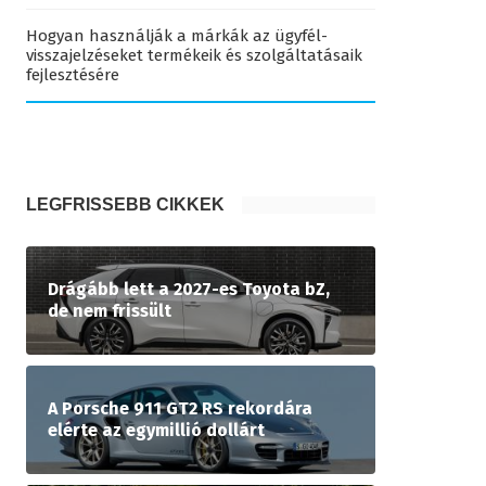
Hogyan használják a márkák az ügyfél-
visszajelzéseket termékeik és szolgáltatásaik
fejlesztésére
LEGFRISSEBB CIKKEK
Drágább lett a 2027-es Toyota bZ,
de nem frissült
A Porsche 911 GT2 RS rekordára
elérte az egymillió dollárt