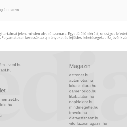
g fenntartva
i tartalmat jelent minden olvasó számára. Egyedülálló elérést, országos lefede
t. Folyamatosan keressük az új irányokat és fejlődési lehetőségeket. Ez jövőnk zá
ém - veol.hu
Magazin
zaol.hu
astronet.hu
automotor.hu
lakaskultura.hu
let
gamer.origo.hu
likebalaton.hu
nemzet.hu
napidoktor.hu
fold.hu
mindmegette.hu
travelo.hu
u
dietaesfitnesz.hu
vitorlazasmagazin.hu