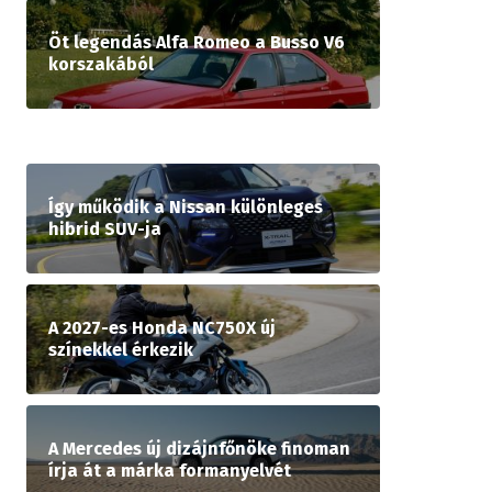
Öt legendás Alfa Romeo a Busso V6
korszakából
Így működik a Nissan különleges
hibrid SUV-ja
A 2027-es Honda NC750X új
színekkel érkezik
A Mercedes új dizájnfőnöke finoman
írja át a márka formanyelvét