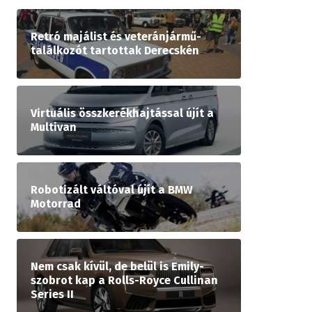
Retró majálist és veteránjármű-
találkozót tartottak Derecskén
Virtuális összkerékhajtással újít a
Multivan
Robotizált váltóval újít a BMW
Motorrad
Nem csak kívül, de belül is Emily-
szobrot kap a Rolls-Royce Cullinan
Series II