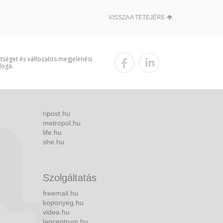
VISSZA A TETEJÉRE
ttséget és változatos megjelenési
loga.
ripost.hu
metropol.hu
life.hu
she.hu
Szolgáltatás
freemail.hu
koponyeg.hu
videa.hu
lapcentrum.hu