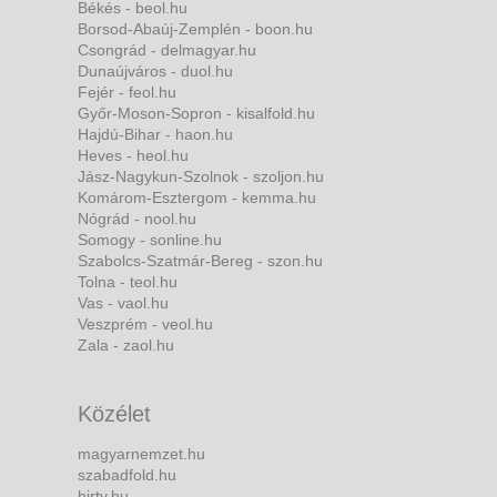
Békés - beol.hu
Borsod-Abaúj-Zemplén - boon.hu
Csongrád - delmagyar.hu
Dunaújváros - duol.hu
Fejér - feol.hu
Győr-Moson-Sopron - kisalfold.hu
Hajdú-Bihar - haon.hu
Heves - heol.hu
Jász-Nagykun-Szolnok - szoljon.hu
Komárom-Esztergom - kemma.hu
Nógrád - nool.hu
Somogy - sonline.hu
Szabolcs-Szatmár-Bereg - szon.hu
Tolna - teol.hu
Vas - vaol.hu
Veszprém - veol.hu
Zala - zaol.hu
Közélet
magyarnemzet.hu
szabadfold.hu
hirtv.hu