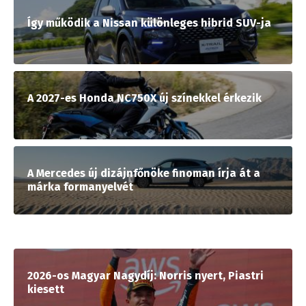
Így működik a Nissan különleges hibrid SUV-ja
A 2027-es Honda NC750X új színekkel érkezik
A Mercedes új dizájnfőnöke finoman írja át a
márka formanyelvét
2026-os Magyar Nagydíj: Norris nyert, Piastri
kiesett