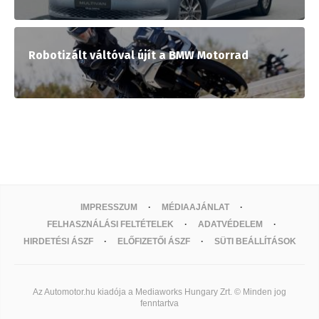
Robotizált váltóval újít a BMW Motorrad
IMPRESSZUM
MÉDIAAJÁNLAT
FELHASZNÁLÁSI FELTÉTELEK
ADATVÉDELEM
HIRDETÉSI ÁSZF
ELŐFIZETŐI ÁSZF
SÜTI BEÁLLÍTÁSOK
Az Automotor.hu kiadója a Mediaworks Hungary Zrt. © Minden jog
fenntartva