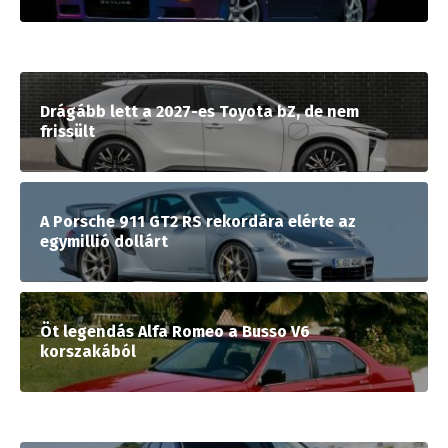
Drágább lett a 2027-es Toyota bZ, de nem
frissült
A Porsche 911 GT2 RS rekordára elérte az
egymillió dollárt
Öt legendás Alfa Romeo a Busso V6
korszakából