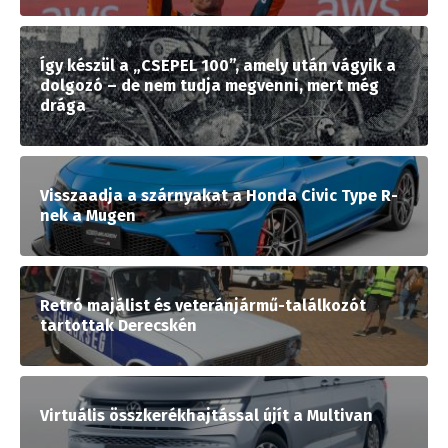
Így készül a „CSEPEL 100”, amely után vágyik a
dolgozó – de nem tudja megvenni, mert még
drága
Visszaadja a szárnyakat a Honda Civic Type R-
nek a Mugen
Retró majálist és veteránjármű-találkozót
tartottak Derecskén
Virtuális összkerékhajtással újít a Multivan