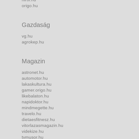
origo.hu
Gazdaság
vg.hu
agrokep.hu
Magazin
astronet.hu
automotor.hu
lakaskultura.hu
gamer.origo.hu
likebalaton.hu
napidoktor.hu
mindmegette.hu
travelo.hu
dietaesfitnesz.hu
vitorlazasmagazin.hu
videkize.hu
tvmusor.hu