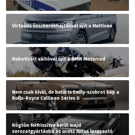
Virtuális összkerékhajtással újít a Multivan
Robotizált váltóval újít a BMW Motorrad
Nem csak kívül, de belül is Emily-szobrot kap a
Rolls-Royce Cullinan Series II
Rögtön felfrissítve kerül majd
sorozatgyártásba az orosz Aurus luxusautó