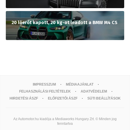
20 lóerőt kapott, 20 kg-ot leadott a BMW M4 CS
IMPRESSZUM
MÉDIAAJÁNLAT
FELHASZNÁLÁSI FELTÉTELEK
ADATVÉDELEM
HIRDETÉSI ÁSZF
ELŐFIZETŐI ÁSZF
SÜTI BEÁLLÍTÁSOK
Az Automotor.hu kiadója a Mediaworks Hungary Zrt. © Minden jog
fenntartva