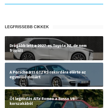
LEGFRISSEBB CIKKEK
Drágább lett a 2027-es Toyota bZ, de nem
frissült
A Porsche 911 GT2 RS rekordára elérte az
egymillió dollárt
Öt legendás Alfa Romeo a Busso V6
korszakából