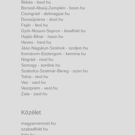
Békés - beol.hu
Borsod-Abaúj-Zemplén - boon.hu
Csongrád - delmagyar.hu
Dunaújváros - duol.hu
Fejér - feol.hu
Győr-Moson-Sopron - kisalfold.hu
Hajdú-Bihar - haon.hu
Heves - heol.hu
Jász-Nagykun-Szolnok - szoljon.hu
Komárom-Esztergom - kemma.hu
Nógrád - nool.hu
Somogy - sonline.hu
Szabolcs-Szatmár-Bereg - szon.hu
Tolna - teol.hu
Vas - vaol.hu
Veszprém - veol.hu
Zala - zaol.hu
Közélet
magyarnemzet.hu
szabadfold.hu
hirtv.hu