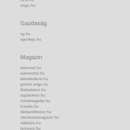
origo.hu
Gazdaság
vg.hu
agrokep.hu
Magazin
astronet.hu
automotor.hu
lakaskultura.hu
gamer.origo.hu
likebalaton.hu
napidoktor.hu
mindmegette.hu
travelo.hu
dietaesfitnesz.hu
vitorlazasmagazin.hu
videkize.hu
tvmusor.hu