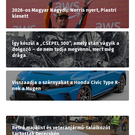
2026-os Magyar Nagydíj: Norris nyert, Piastri
kiesett
Így készül a „CSEPEL 100”, amely után vágyik a
dolgozó – de nem tudja megvenni, mert még
drága
Visszaadja a szárnyakat a Honda Civic Type R-
nek a Mugen
Retró majálist és veteránjármű-találkozót
tartottak Derecskén