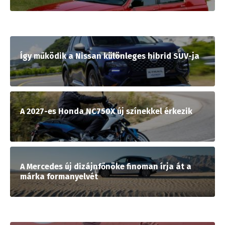
Így működik a Nissan különleges hibrid SUV-ja
A 2027-es Honda NC750X új színekkel érkezik
A Mercedes új dizájnfőnöke finoman írja át a
márka formanyelvét