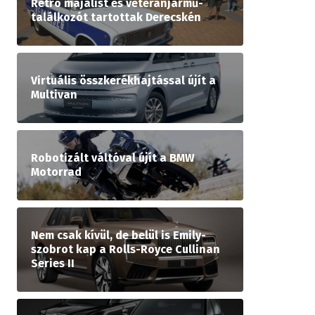
Retró majálist és veteránjármű-
találkozót tartottak Derecskén
Virtuális összkerékhajtással újít a
Multivan
Robotizált váltóval újít a BMW
Motorrad
Nem csak kívül, de belül is Emily-
szobrot kap a Rolls-Royce Cullinan
Series II