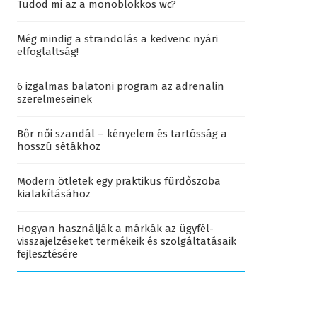
Tudod mi az a monoblokkos wc?
Még mindig a strandolás a kedvenc nyári
elfoglaltság!
6 izgalmas balatoni program az adrenalin
szerelmeseinek
Bőr női szandál – kényelem és tartósság a
hosszú sétákhoz
Modern ötletek egy praktikus fürdőszoba
kialakításához
Hogyan használják a márkák az ügyfél-
visszajelzéseket termékeik és szolgáltatásaik
fejlesztésére