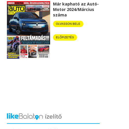
Már kapható az Autó-
Motor 2024/Március
száma
OLVASSON BELE
ELŐFIZETÉS