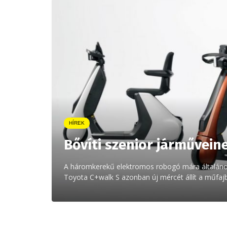
HÍREK
Bővíti szenior járművein
A háromkerekű elektromos robogó mára általános
Toyota C+walk S azonban új mércét állít a műfaj