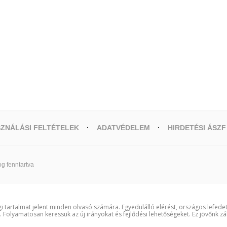
ZNÁLÁSI FELTÉTELEK
ADATVÉDELEM
HIRDETÉSI ÁSZF
g fenntartva
i tartalmat jelent minden olvasó számára. Egyedülálló elérést, országos lefede
t. Folyamatosan keressük az új irányokat és fejlődési lehetőségeket. Ez jövőnk zá