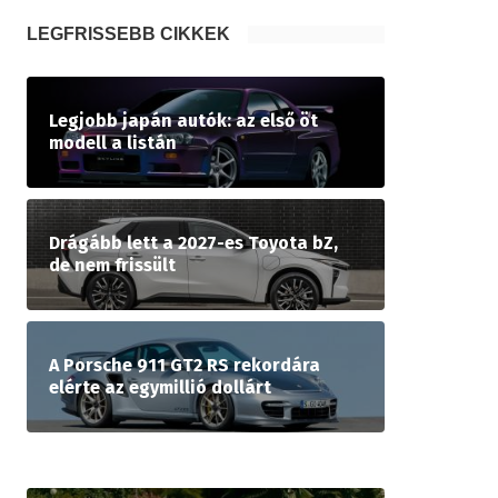
LEGFRISSEBB CIKKEK
Legjobb japán autók: az első öt
modell a listán
Drágább lett a 2027-es Toyota bZ,
de nem frissült
A Porsche 911 GT2 RS rekordára
elérte az egymillió dollárt