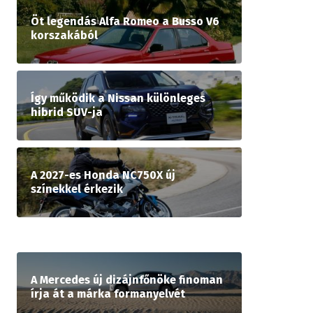
Öt legendás Alfa Romeo a Busso V6
korszakából
Így működik a Nissan különleges
hibrid SUV-ja
A 2027-es Honda NC750X új
színekkel érkezik
A Mercedes új dizájnfőnöke finoman
írja át a márka formanyelvét