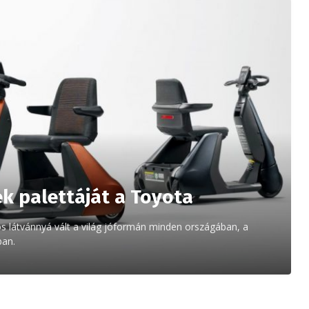
ek palettáját a Toyota
 látvánnyá vált a világ jóformán minden országában, a
ban.