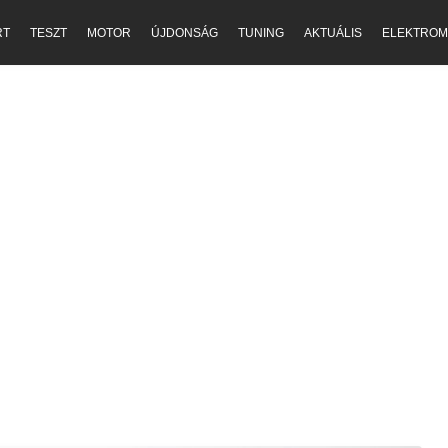
RT
TESZT
MOTOR
ÚJDONSÁG
TUNING
AKTUÁLIS
ELEKTROM