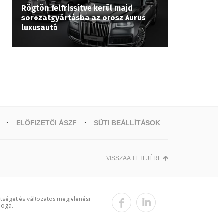
Rögtön felfrissítve kerül majd
sorozatgyártásba az orosz Aurus
luxusautó
ELŐFIZETŐI ÁSZF
SÜTI BEÁLLÍTÁSOK
VISSZA A TETEJÉRE
ttséget és változatos megjelenési
loga.