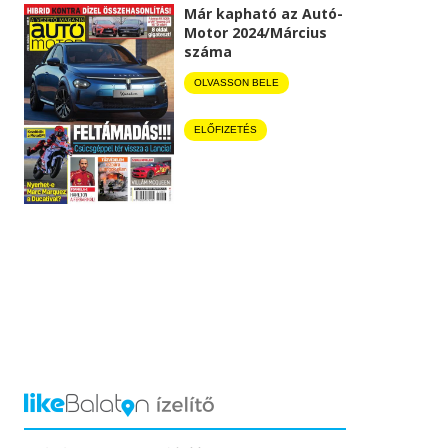
Már kapható az Autó-
Motor 2024/Március
száma
OLVASSON BELE
ELŐFIZETÉS