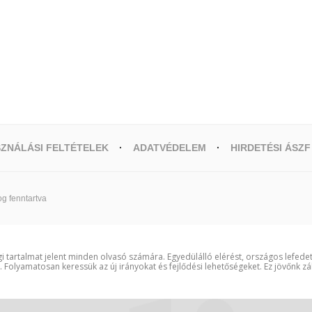
ZNÁLÁSI FELTÉTELEK
ADATVÉDELEM
HIRDETÉSI ÁSZF
g fenntartva
i tartalmat jelent minden olvasó számára. Egyedülálló elérést, országos lefede
t. Folyamatosan keressük az új irányokat és fejlődési lehetőségeket. Ez jövőnk zá