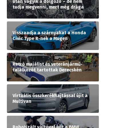
után vágyik a dolgozó – de nem
tudja megvenni, mert még drága
Visszaadja a szárnyakat a Honda
Civic Type R-nek a Mugen
Retró majálist és veteránjármű-
találkozót tartottak Derecskén
Virtuális összkerékhajtással újít a
Multivan
Robotizált váltóval újít a BMW