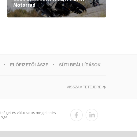
Motorrad
ELŐFIZETŐI ÁSZF
SÜTI BEÁLLÍTÁSOK
VISSZA A TETEJÉRE
ttséget és változatos megjelenési
loga.