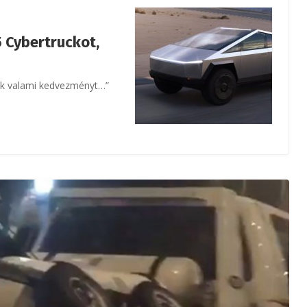
5 Cybertruckot,
unk valami kedvezményt…”