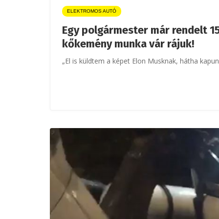
ELEKTROMOS AUTÓ
Egy polgármester már rendelt 1
kőkemény munka vár rájuk!
„El is küldtem a képet Elon Musknak, hátha kap