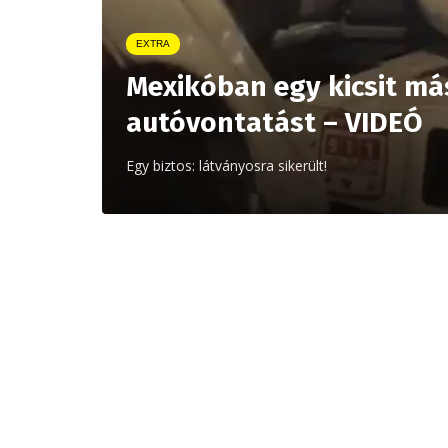
EXTRA
Mexikóban egy kicsit má
autóvontatást – VIDEÓ
Egy biztos: látványosra sikerült!