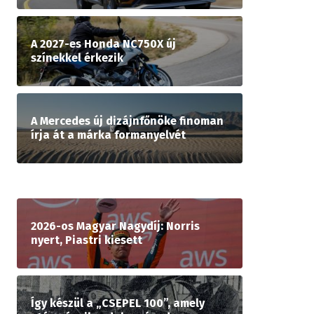
A 2027-es Honda NC750X új
színekkel érkezik
A Mercedes új dizájnfőnöke finoman
írja át a márka formanyelvét
2026-os Magyar Nagydíj: Norris
nyert, Piastri kiesett
Így készül a „CSEPEL 100”, amely