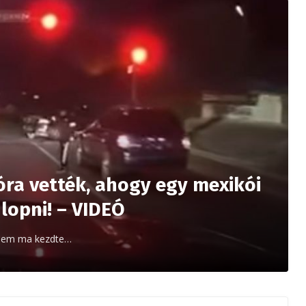
eóra vették, ahogy egy mexikói
lopni! – VIDEÓ
s sem ma kezdte…