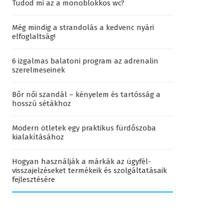
Tudod mi az a monoblokkos wc?
Még mindig a strandolás a kedvenc nyári
elfoglaltság!
6 izgalmas balatoni program az adrenalin
szerelmeseinek
Bőr női szandál – kényelem és tartósság a
hosszú sétákhoz
Modern ötletek egy praktikus fürdőszoba
kialakításához
Hogyan használják a márkák az ügyfél-
visszajelzéseket termékeik és szolgáltatásaik
fejlesztésére