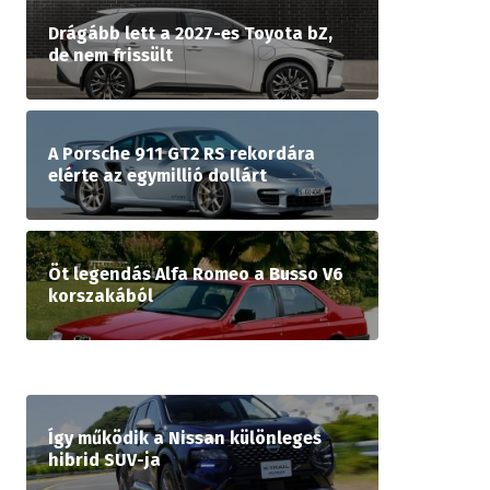
Drágább lett a 2027-es Toyota bZ,
de nem frissült
A Porsche 911 GT2 RS rekordára
elérte az egymillió dollárt
Öt legendás Alfa Romeo a Busso V6
korszakából
Így működik a Nissan különleges
hibrid SUV-ja