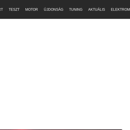
RT
TESZT
MOTOR
ÚJDONSÁG
TUNING
AKTUÁLIS
ELEKTROM