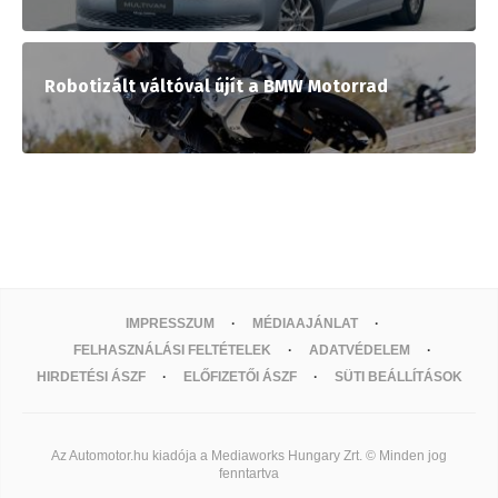
Robotizált váltóval újít a BMW Motorrad
IMPRESSZUM
MÉDIAAJÁNLAT
FELHASZNÁLÁSI FELTÉTELEK
ADATVÉDELEM
HIRDETÉSI ÁSZF
ELŐFIZETŐI ÁSZF
SÜTI BEÁLLÍTÁSOK
Az Automotor.hu kiadója a Mediaworks Hungary Zrt. © Minden jog
fenntartva