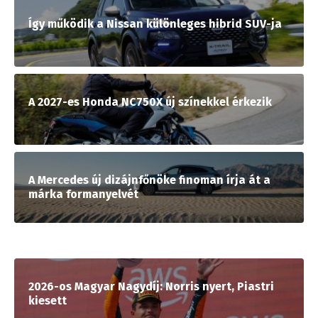
Így működik a Nissan különleges hibrid SUV-ja
A 2027-es Honda NC750X új színekkel érkezik
A Mercedes új dizájnfőnöke finoman írja át a
márka formanyelvét
2026-os Magyar Nagydíj: Norris nyert, Piastri
kiesett