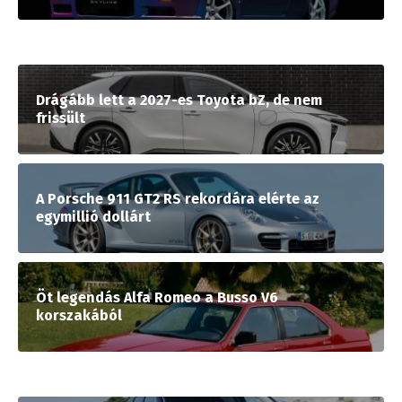
Drágább lett a 2027-es Toyota bZ, de nem
frissült
A Porsche 911 GT2 RS rekordára elérte az
egymillió dollárt
Öt legendás Alfa Romeo a Busso V6
korszakából