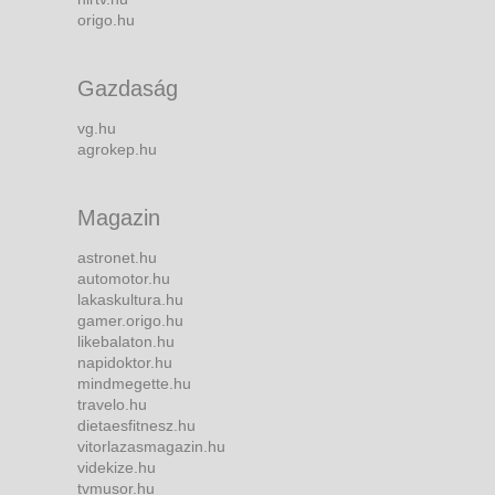
origo.hu
Gazdaság
vg.hu
agrokep.hu
Magazin
astronet.hu
automotor.hu
lakaskultura.hu
gamer.origo.hu
likebalaton.hu
napidoktor.hu
mindmegette.hu
travelo.hu
dietaesfitnesz.hu
vitorlazasmagazin.hu
videkize.hu
tvmusor.hu