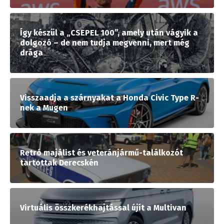
Így készül a „CSEPEL 100”, amely után vágyik a
dolgozó – de nem tudja megvenni, mert még
drága
Visszaadja a szárnyakat a Honda Civic Type R-
nek a Mugen
Retró majálist és veteránjármű-találkozót
tartottak Derecskén
Virtuális összkerékhajtással újít a Multivan