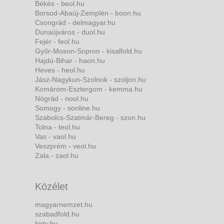
Békés - beol.hu
Borsod-Abaúj-Zemplén - boon.hu
Csongrád - delmagyar.hu
Dunaújváros - duol.hu
Fejér - feol.hu
Győr-Moson-Sopron - kisalfold.hu
Hajdú-Bihar - haon.hu
Heves - heol.hu
Jász-Nagykun-Szolnok - szoljon.hu
Komárom-Esztergom - kemma.hu
Nógrád - nool.hu
Somogy - sonline.hu
Szabolcs-Szatmár-Bereg - szon.hu
Tolna - teol.hu
Vas - vaol.hu
Veszprém - veol.hu
Zala - zaol.hu
Közélet
magyarnemzet.hu
szabadfold.hu
hirtv.hu