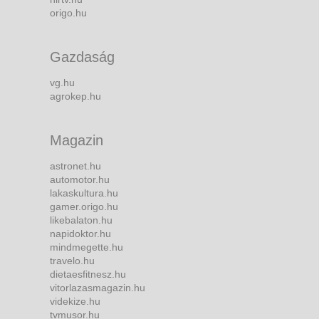
origo.hu
Gazdaság
vg.hu
agrokep.hu
Magazin
astronet.hu
automotor.hu
lakaskultura.hu
gamer.origo.hu
likebalaton.hu
napidoktor.hu
mindmegette.hu
travelo.hu
dietaesfitnesz.hu
vitorlazasmagazin.hu
videkize.hu
tvmusor.hu