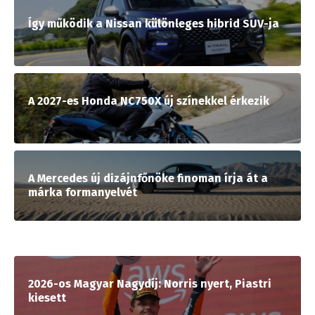
Így működik a Nissan különleges hibrid SUV-ja
A 2027-es Honda NC750X új színekkel érkezik
A Mercedes új dizájnfőnöke finoman írja át a
márka formanyelvét
2026-os Magyar Nagydíj: Norris nyert, Piastri
kiesett