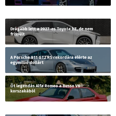
Drágább lett a 2027-es Toyota bZ, de nem
frissült
A Porsche 911 GT2 RS rekordára elérte az
egymillió dollárt
Öt legendás Alfa Romeo a Busso V6
korszakából