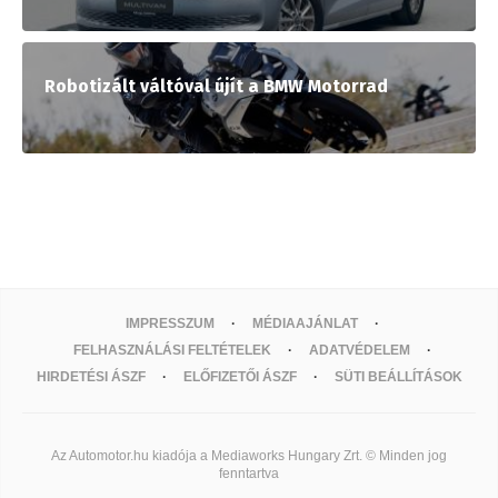
Robotizált váltóval újít a BMW Motorrad
IMPRESSZUM
MÉDIAAJÁNLAT
FELHASZNÁLÁSI FELTÉTELEK
ADATVÉDELEM
HIRDETÉSI ÁSZF
ELŐFIZETŐI ÁSZF
SÜTI BEÁLLÍTÁSOK
Az Automotor.hu kiadója a Mediaworks Hungary Zrt. © Minden jog
fenntartva