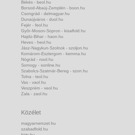
Békés - beol.hu
Borsod-Abaúj-Zemplén - boon.hu
Csongrád - delmagyar.hu
Dunaújváros - duol.hu
Fejér - feol.hu
Győr-Moson-Sopron - kisalfold.hu
Hajdú-Bihar - haon.hu
Heves - heol.hu
Jász-Nagykun-Szolnok - szoljon.hu
Komárom-Esztergom - kemma.hu
Nógrád - nool.hu
Somogy - sonline.hu
Szabolcs-Szatmár-Bereg - szon.hu
Tolna - teol.hu
Vas - vaol.hu
Veszprém - veol.hu
Zala - zaol.hu
Közélet
magyarnemzet.hu
szabadfold.hu
hirtv.hu