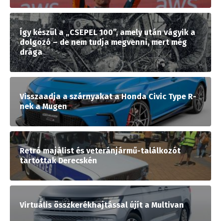
Így készül a „CSEPEL 100”, amely után vágyik a
dolgozó – de nem tudja megvenni, mert még
drága
Visszaadja a szárnyakat a Honda Civic Type R-
nek a Mugen
Retró majálist és veteránjármű-találkozót
tartottak Derecskén
Virtuális összkerékhajtással újít a Multivan