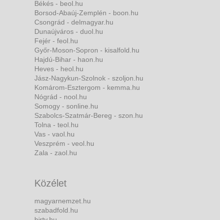
Békés - beol.hu
Borsod-Abaúj-Zemplén - boon.hu
Csongrád - delmagyar.hu
Dunaújváros - duol.hu
Fejér - feol.hu
Győr-Moson-Sopron - kisalfold.hu
Hajdú-Bihar - haon.hu
Heves - heol.hu
Jász-Nagykun-Szolnok - szoljon.hu
Komárom-Esztergom - kemma.hu
Nógrád - nool.hu
Somogy - sonline.hu
Szabolcs-Szatmár-Bereg - szon.hu
Tolna - teol.hu
Vas - vaol.hu
Veszprém - veol.hu
Zala - zaol.hu
Közélet
magyarnemzet.hu
szabadfold.hu
hirtv.hu