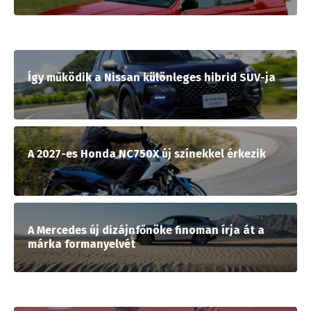
Így működik a Nissan különleges hibrid SUV-ja
A 2027-es Honda NC750X új színekkel érkezik
A Mercedes új dizájnfőnöke finoman írja át a
márka formanyelvét