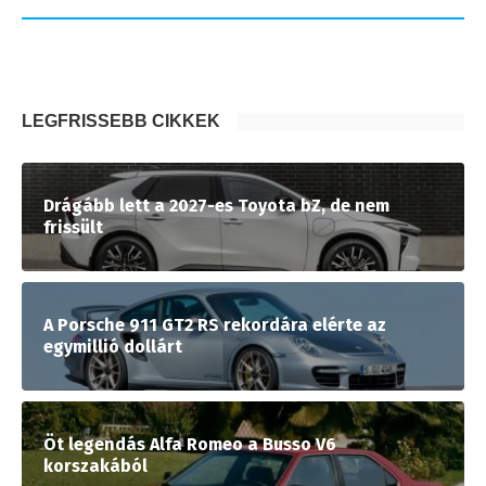
LEGFRISSEBB CIKKEK
Drágább lett a 2027-es Toyota bZ, de nem
frissült
A Porsche 911 GT2 RS rekordára elérte az
egymillió dollárt
Öt legendás Alfa Romeo a Busso V6
korszakából