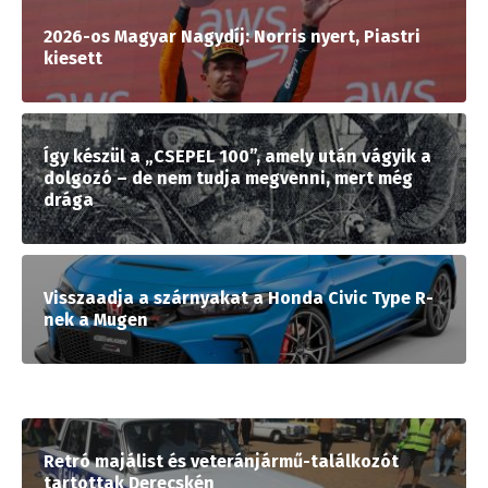
2026-os Magyar Nagydíj: Norris nyert, Piastri
kiesett
Így készül a „CSEPEL 100”, amely után vágyik a
dolgozó – de nem tudja megvenni, mert még
drága
Visszaadja a szárnyakat a Honda Civic Type R-
nek a Mugen
Retró majálist és veteránjármű-találkozót
tartottak Derecskén