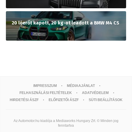
20 lóerőt kapott, 20 kg-ot leadott a BMW M4 CS
IMPRESSZUM
MÉDIAAJÁNLAT
FELHASZNÁLÁSI FELTÉTELEK
ADATVÉDELEM
HIRDETÉSI ÁSZF
ELŐFIZETŐI ÁSZF
SÜTI BEÁLLÍTÁSOK
Az Automotor.hu kiadója a Mediaworks Hungary Zrt. © Minden jog
fenntartva