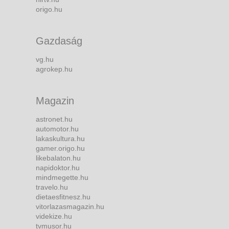
origo.hu
Gazdaság
vg.hu
agrokep.hu
Magazin
astronet.hu
automotor.hu
lakaskultura.hu
gamer.origo.hu
likebalaton.hu
napidoktor.hu
mindmegette.hu
travelo.hu
dietaesfitnesz.hu
vitorlazasmagazin.hu
videkize.hu
tvmusor.hu