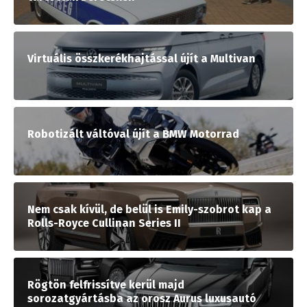
Virtuális összkerékhajtással újít a Multivan
Robotizált váltóval újít a BMW Motorrad
Nem csak kívül, de belül is Emily-szobrot kap a
Rolls-Royce Cullinan Series II
Rögtön felfrissítve kerül majd
sorozatgyártásba az orosz Aurus luxusautó