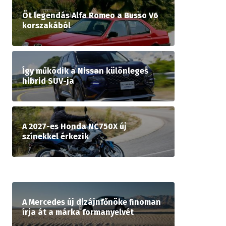
Öt legendás Alfa Romeo a Busso V6
korszakából
Így működik a Nissan különleges
hibrid SUV-ja
A 2027-es Honda NC750X új
színekkel érkezik
A Mercedes új dizájnfőnöke finoman
írja át a márka formanyelvét