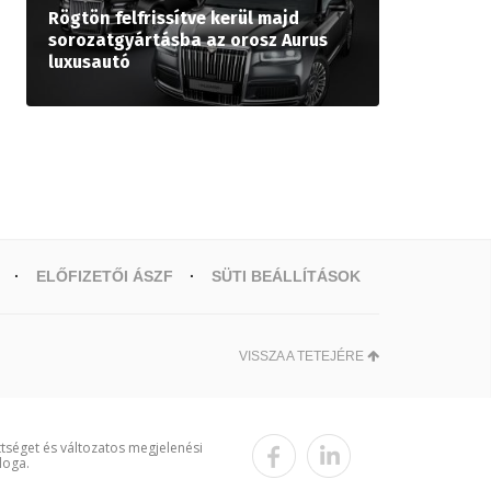
Rögtön felfrissítve kerül majd
sorozatgyártásba az orosz Aurus
luxusautó
ELŐFIZETŐI ÁSZF
SÜTI BEÁLLÍTÁSOK
VISSZA A TETEJÉRE
ttséget és változatos megjelenési
loga.