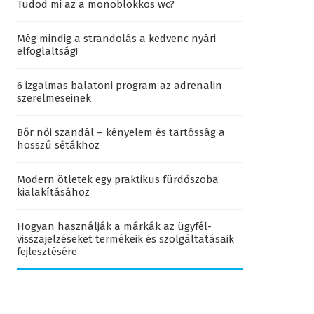
Tudod mi az a monoblokkos wc?
Még mindig a strandolás a kedvenc nyári
elfoglaltság!
6 izgalmas balatoni program az adrenalin
szerelmeseinek
Bőr női szandál – kényelem és tartósság a
hosszú sétákhoz
Modern ötletek egy praktikus fürdőszoba
kialakításához
Hogyan használják a márkák az ügyfél-
visszajelzéseket termékeik és szolgáltatásaik
fejlesztésére