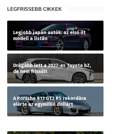
LEGFRISSEBB CIKKEK
Legjobb japán autók: az első öt
modell a listán
Drágább lett a 2027-es Toyota bZ,
de nem frissült
A Porsche 911 GT2 RS rekordára
elérte az egymillió dollárt