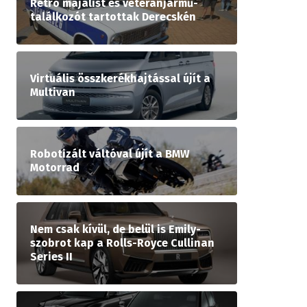
Retró majálist és veteránjármű-
találkozót tartottak Derecskén
Virtuális összkerékhajtással újít a
Multivan
Robotizált váltóval újít a BMW
Motorrad
Nem csak kívül, de belül is Emily-
szobrot kap a Rolls-Royce Cullinan
Series II