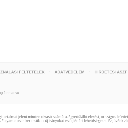
ZNÁLÁSI FELTÉTELEK
ADATVÉDELEM
HIRDETÉSI ÁSZF
g fenntartva
i tartalmat jelent minden olvasó számára. Egyedülálló elérést, országos lefede
t. Folyamatosan keressük az új irányokat és fejlődési lehetőségeket. Ez jövőnk zá