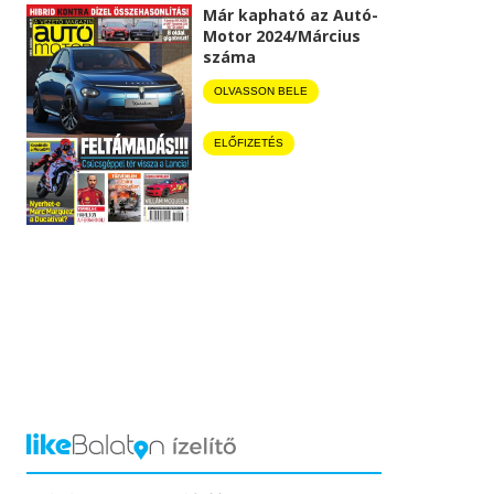
Már kapható az Autó-
Motor 2024/Március
száma
OLVASSON BELE
ELŐFIZETÉS