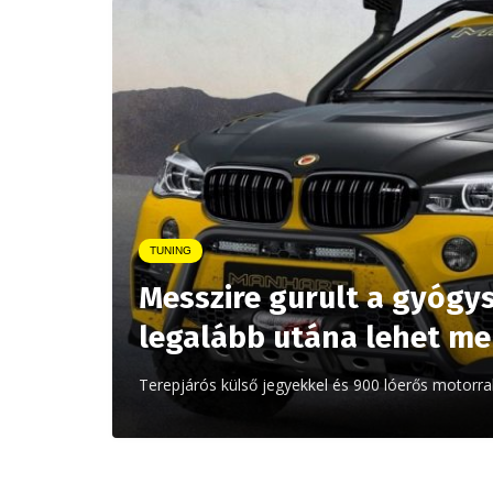
TUNING
Messzire gurult a gyógys
legalább utána lehet m
Terepjárós külső jegyekkel és 900 lóerős motorr