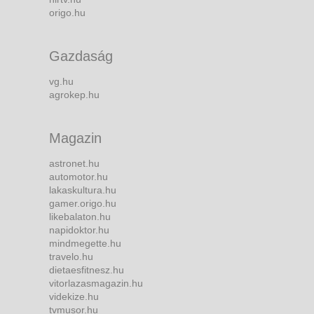
origo.hu
Gazdaság
vg.hu
agrokep.hu
Magazin
astronet.hu
automotor.hu
lakaskultura.hu
gamer.origo.hu
likebalaton.hu
napidoktor.hu
mindmegette.hu
travelo.hu
dietaesfitnesz.hu
vitorlazasmagazin.hu
videkize.hu
tvmusor.hu