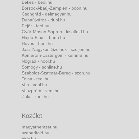
Békés - beol.hu
Borsod-Abaúj-Zemplén - boon.hu
Csongrád - delmagyar.hu
Dunaújváros - duol.hu
Fejér - feol.hu
Győr-Moson-Sopron - kisalfold.hu
Hajdú-Bihar - haon.hu
Heves - heol.hu
Jász-Nagykun-Szolnok - szoljon.hu
Komárom-Esztergom - kemma.hu
Nógrád - nool.hu
Somogy - sonline.hu
Szabolcs-Szatmár-Bereg - szon.hu
Tolna - teol.hu
Vas - vaol.hu
Veszprém - veol.hu
Zala - zaol.hu
Közélet
magyarnemzet.hu
szabadfold.hu
hirtv.hu