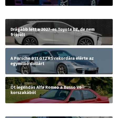
Drágább lett a 2027-es Toyota bZ, de nem
frissült
A Porsche 911 GT2 RS rekordára elérte az
egymillió dollárt
Öt legendás Alfa Romeo a Busso V6
korszakából