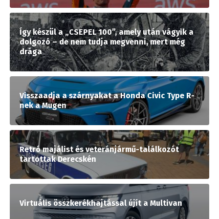
Így készül a „CSEPEL 100”, amely után vágyik a
dolgozó – de nem tudja megvenni, mert még
drága
Visszaadja a szárnyakat a Honda Civic Type R-
nek a Mugen
Retró majálist és veteránjármű-találkozót
tartottak Derecskén
Virtuális összkerékhajtással újít a Multivan