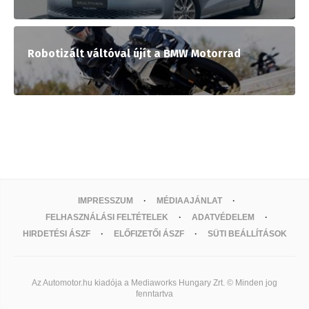
Robotizált váltóval újít a BMW Motorrad
IMPRESSZUM
MÉDIAAJÁNLAT
FELHASZNÁLÁSI FELTÉTELEK
ADATVÉDELEM
HIRDETÉSI ÁSZF
ELŐFIZETŐI ÁSZF
SÜTI BEÁLLÍTÁSOK
Az Automotor.hu kiadója a Mediaworks Hungary Zrt. © Minden jog
fenntartva