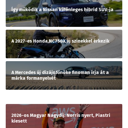
Így működik a Nissan különleges hibrid SUV-ja
A 2027-es Honda NC750X új színekkel érkezik
A Mercedes új dizájnfőnöke finoman írja át a
márka formanyelvét
2026-os Magyar Nagydíj: Norris nyert, Piastri
kiesett