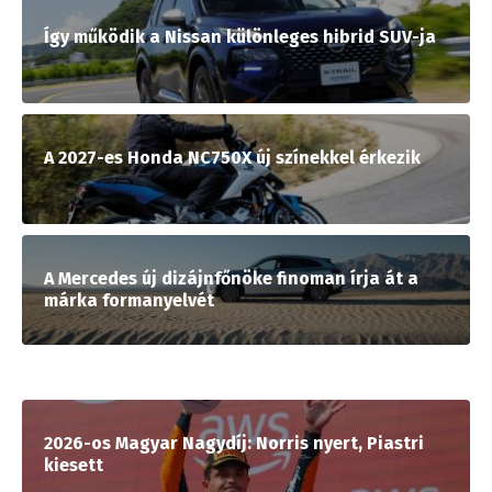
Így működik a Nissan különleges hibrid SUV-ja
A 2027-es Honda NC750X új színekkel érkezik
A Mercedes új dizájnfőnöke finoman írja át a
márka formanyelvét
2026-os Magyar Nagydíj: Norris nyert, Piastri
kiesett