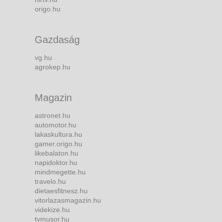
origo.hu
Gazdaság
vg.hu
agrokep.hu
Magazin
astronet.hu
automotor.hu
lakaskultura.hu
gamer.origo.hu
likebalaton.hu
napidoktor.hu
mindmegette.hu
travelo.hu
dietaesfitnesz.hu
vitorlazasmagazin.hu
videkize.hu
tvmusor.hu