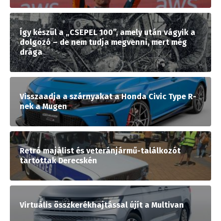
Így készül a „CSEPEL 100”, amely után vágyik a
dolgozó – de nem tudja megvenni, mert még
drága
Visszaadja a szárnyakat a Honda Civic Type R-
nek a Mugen
Retró majálist és veteránjármű-találkozót
tartottak Derecskén
Virtuális összkerékhajtással újít a Multivan