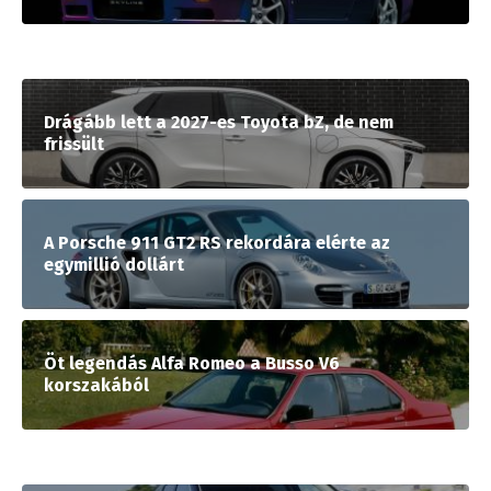
Drágább lett a 2027-es Toyota bZ, de nem
frissült
A Porsche 911 GT2 RS rekordára elérte az
egymillió dollárt
Öt legendás Alfa Romeo a Busso V6
korszakából