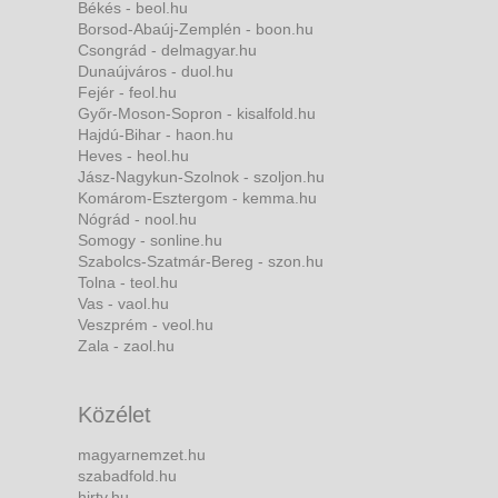
Békés - beol.hu
Borsod-Abaúj-Zemplén - boon.hu
Csongrád - delmagyar.hu
Dunaújváros - duol.hu
Fejér - feol.hu
Győr-Moson-Sopron - kisalfold.hu
Hajdú-Bihar - haon.hu
Heves - heol.hu
Jász-Nagykun-Szolnok - szoljon.hu
Komárom-Esztergom - kemma.hu
Nógrád - nool.hu
Somogy - sonline.hu
Szabolcs-Szatmár-Bereg - szon.hu
Tolna - teol.hu
Vas - vaol.hu
Veszprém - veol.hu
Zala - zaol.hu
Közélet
magyarnemzet.hu
szabadfold.hu
hirtv.hu