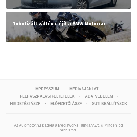
Robotizált váltóval újít a BMW Motorrad
IMPRESSZUM
MÉDIAAJÁNLAT
FELHASZNÁLÁSI FELTÉTELEK
ADATVÉDELEM
HIRDETÉSI ÁSZF
ELŐFIZETŐI ÁSZF
SÜTI BEÁLLÍTÁSOK
Az Automotor.hu kiadója a Mediaworks Hungary Zrt. © Minden jog
fenntartva