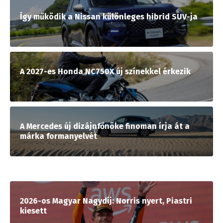
Így működik a Nissan különleges hibrid SUV-ja
A 2027-es Honda NC750X új színekkel érkezik
A Mercedes új dizájnfőnöke finoman írja át a
márka formanyelvét
2026-os Magyar Nagydíj: Norris nyert, Piastri
kiesett