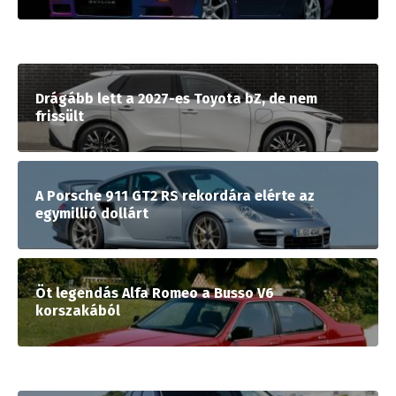
Drágább lett a 2027-es Toyota bZ, de nem
frissült
A Porsche 911 GT2 RS rekordára elérte az
egymillió dollárt
Öt legendás Alfa Romeo a Busso V6
korszakából