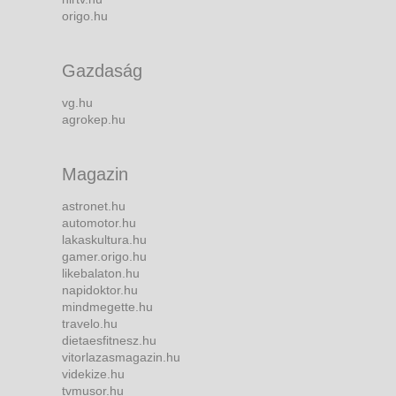
origo.hu
Gazdaság
vg.hu
agrokep.hu
Magazin
astronet.hu
automotor.hu
lakaskultura.hu
gamer.origo.hu
likebalaton.hu
napidoktor.hu
mindmegette.hu
travelo.hu
dietaesfitnesz.hu
vitorlazasmagazin.hu
videkize.hu
tvmusor.hu