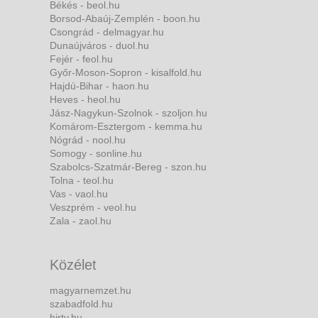
Békés - beol.hu
Borsod-Abaúj-Zemplén - boon.hu
Csongrád - delmagyar.hu
Dunaújváros - duol.hu
Fejér - feol.hu
Győr-Moson-Sopron - kisalfold.hu
Hajdú-Bihar - haon.hu
Heves - heol.hu
Jász-Nagykun-Szolnok - szoljon.hu
Komárom-Esztergom - kemma.hu
Nógrád - nool.hu
Somogy - sonline.hu
Szabolcs-Szatmár-Bereg - szon.hu
Tolna - teol.hu
Vas - vaol.hu
Veszprém - veol.hu
Zala - zaol.hu
Közélet
magyarnemzet.hu
szabadfold.hu
hirtv.hu