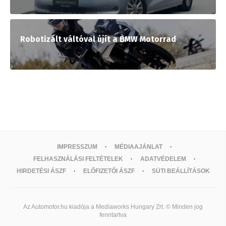
Robotizált váltóval újít a BMW Motorrad
IMPRESSZUM
MÉDIAAJÁNLAT
FELHASZNÁLÁSI FELTÉTELEK
ADATVÉDELEM
HIRDETÉSI ÁSZF
ELŐFIZETŐI ÁSZF
SÜTI BEÁLLÍTÁSOK
Az Automotor.hu kiadója a Mediaworks Hungary Zrt. © Minden jog
fenntartva