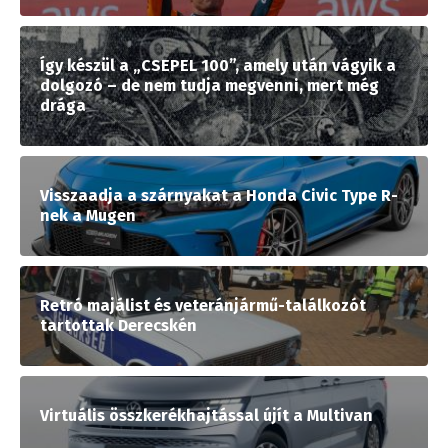
Így készül a „CSEPEL 100”, amely után vágyik a
dolgozó – de nem tudja megvenni, mert még
drága
Visszaadja a szárnyakat a Honda Civic Type R-
nek a Mugen
Retró majálist és veteránjármű-találkozót
tartottak Derecskén
Virtuális összkerékhajtással újít a Multivan